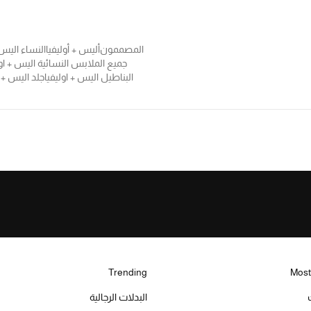
المصممون
أليس + أوليفيا
النساء اليس 
جميع الملابس النسائية اليس + اول
البناطيل اليس + اوليفيا
جلد اليس + ا
Trending
Most
البدلات الرجالية