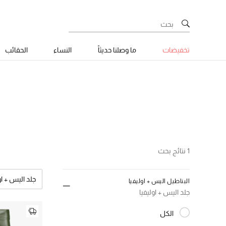
تخفيضات
ما وصلنا حديثاً
النساء
الحقائب
1 نتائج بحث
جلد اليس + او
البناطيل اليس + اوليفيا
مسح
جلد اليس + اوليفيا
الكل
المختارة الكل