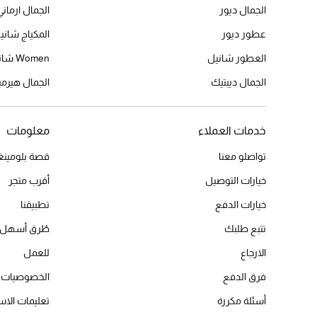
الجمال ديور
الجمال ارماني
عطور ديور
المكياج شاني
العطور شانيل
Women شانيل
الجمال ديبتيك
الجمال هير
خدمات العملاء
معلومات
تواصلو معنا
قصة بلومينغد
خيارات التوصيل
أقرب متجر
خيارات الدفع
تطبيقنا
تتبع طلبك
طُرق أسهل 
الارجاع
للعمل
فرق الدفع
الخصوصيات
أسئلة مكررة
تعليمات الاس