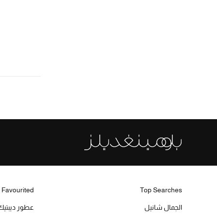
الترتيب حسب المقاس: M
(1)
L
الترتيب حسب المقاس: L
 Favourited
Top Searches
الجمال شانيل
عطور ديبتيك