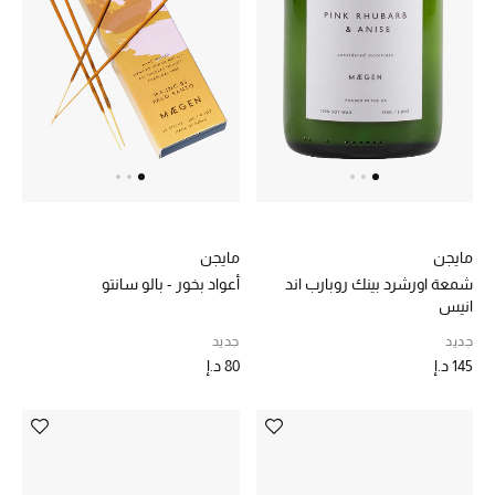
مايجن
مايجن
شمعة اورشرد بينك روبارب اند
أعواد بخور - بالو سانتو
انيس
جديد
جديد
145 د.إ
80 د.إ