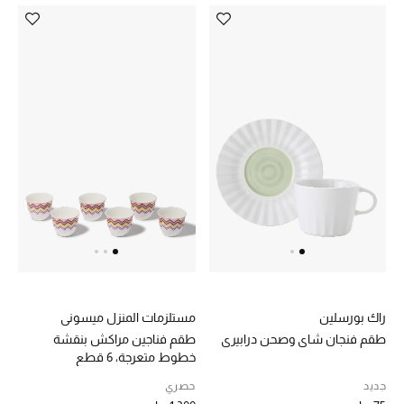
الرجال
الجمال
الأطفال
مستلزمات المنزل
المجوهرات
جديد لدينا
نسوقوا أحدث ما وصلنا
راك بورسلين
مستلزمات المنزل ميسوني
طقم فنجان شاي وصحن درابيري
طقم فناجين مراكش بنقشة
النساء
خطوط متعرجة، 6 قطع
جديد
حصري