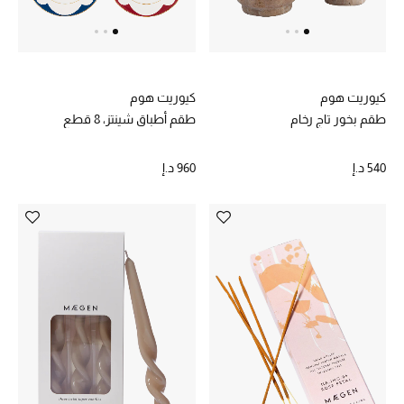
الجمال في بلوميز
دليل مستلزمات الجمال
كيوريت هوم
كيوريت هوم
أبرز الماركات
طقم بخور تاج رخام
طقم أطباق شينتز، 8 قطع
540 د.إ
960 د.إ
عطور الربيع
تسوقوا الآن
الرجال
عرض جميع المنتجات
خصومات