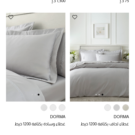
عرض جميع المنتجات
75 د.إ
1,300 د.إ
خصومات
ما وصلنا حديثاً
الموسم الجديد
ركن أناقة المنتجعات
حصريًا عبر الإنترنت
جميع إصدارتنا النسائية
تشكيلة المناسبات للنساء
الحب للمحلي
DORMA
DORMA
غطاء لحاف بكثافة 1200 خيط
غطاء وسادة بكثافة 1200 خيط
الملابس الرياضية النسائية