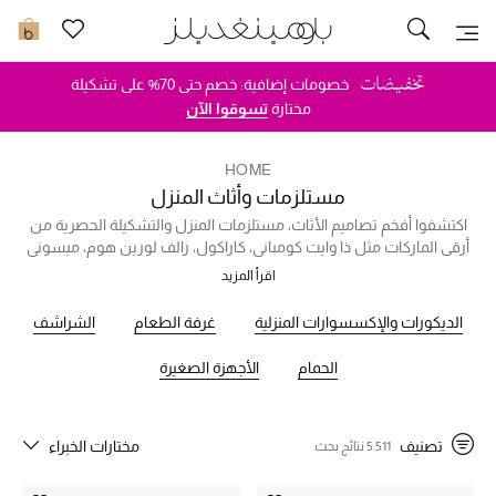
تخفيضات
0
خصومات إضافية: خصم حتى 70% على تشكيلة
مشاهدة الكل
مختارة
تسوقوا الآن
جديد في الخصومات
HOME
مستلزمات وأثاث المنزل
مزيد من التخفيضات
اكتشفوا أفخم تصاميم الأثاث، مستلزمات المنزل والتشكيلة الحصرية من
أرقى الماركات مثل ذا وايت كومباني، كاراكول، رالف لورين هوم، ميسوني
النساء
هوم، ايشولتز وأكثر. سواء كنتم تبحثون عن أثاث منزلي أنيق، ديكور
اقرأ المزيد
وإكسسوارات تضفي لمسة مميّزة أو عطور منزلية فاخرة، ستجدون كل ما
الرجال
تحتاجونه لدينا.
الديكورات والإكسسوارات المنزلية
غرفة الطعام
الشراشف
الجمال
الحمام
الأجهزة الصغيرة
الأطفال
تصنيف
مختارات الخبراء
5.511 نتائج بحث
مستلزمات المنزل