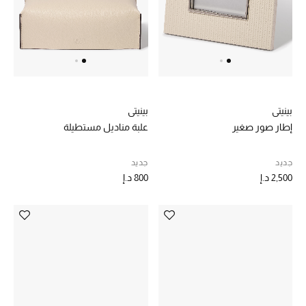
بينيتي
بينيتي
إطار صور صغير
علبة مناديل مستطيلة
جديد
جديد
2,500 د.إ
800 د.إ