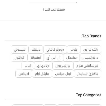
مستلزمات المنزل
Top Brands
رالف لورين
بلومر
روبرتو كافالي
ديبتيك
ميسوني
د. فرانجيس
صلصال
ال اس أي
ايشولتز
كاراكول
فيرساتشي هوم
بورتميريون
ان دي اي
اماليا
ماكنزي-تشايلدز
ليتل مجلس
مايكل ارام
اديداس
Top Categories