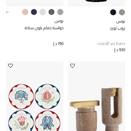
مكتشف العطور
بوس
بوس
المكياج
دواسة حمام بلون سادة
روب لورد
العناية بالبشرة
حصريًا عبر الإنترنت
190 د.إ
930 د.إ
مستحضرات العناية
مستحضرات الاستحمام والعناية بالجسم
العناية بالشعر
الصحة والعافية
هدايا
مجموعة الجمال