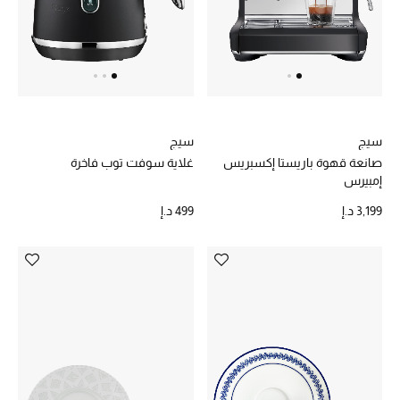
حقائب رجالية
العناية الشخصية بالرجال
سيج
سيج
صُممت للرجال
صانعة قهوة باريستا إكسبريس
غلاية سوفت توب فاخرة
تسوقوا للرجال
إمبيرس
3,199 د.إ
499 د.إ
الأطفال
عرض جميع المنتجات
خصومات
عودة صغاركم للمدارس