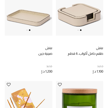
بينيتي
بينيتي
طقم حامل أكواب، 6 قطع
صينية جين
جديد
جديد
1,100 د.إ
1,200 د.إ