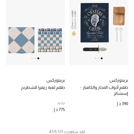
برينتوركس
برينتوركس
طقم أدوات المحار والكافيار -
طقم لعبة ريفيرا للشطرنج
إسنشالز
جديد
390 د.إ
775 د.إ
لقد شاهدت 47/5.511