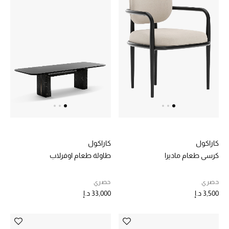
المجوهرات
عرض كل التنزيلات
أبرز المصممين
مجوهرات فاخرة للنساء
مجوهرات عصرية للنساء
إكسسوارات للرجال
كاراكول
كاراكول
كرسي طعام ماديرا
طاولة طعام اوفرلاب
مجوهرات فاخرة للأطفال
حصري
حصري
ساعات
3,500 د.إ
33,000 د.إ