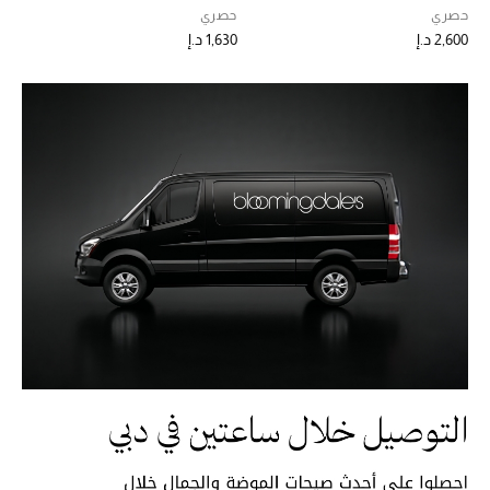
حصري
حصري
2,600 د.إ
1,630 د.إ