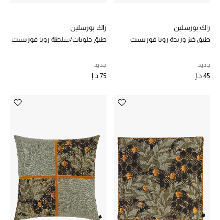
راك بورسلين
راك بورسلين
طبق خبز وزبدة رويا فوريست
طبق حلويات/سلطة رويا فوريست
جديد
جديد
45 د.إ
75 د.إ