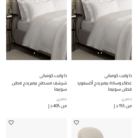
الديكورات والإكسسوارات
الأثاث
الشراشف
الحمام
أجهزة المطبخ والمنزل
ذا وايت كومباني
ذا وايت كومباني
غطاء وسادة بيمبريدج أكسفورد
شرشف مسطح بيمبريدج قطن
الشموع والعطور المنزلية
قطن سوبيما
سوبيما
حصري
حصري
من
155 د.إ
من
405 د.إ
مستلزمات المنزل
تسوقوا للمنزل