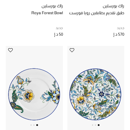
راك بورسلين
راك بورسلين
طبق تقديم بطابقين رويا فورست
Roya Forest Bowl
جديد
جديد
570 د.إ
50 د.إ