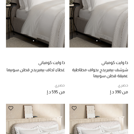
أبرز المصممين
العودة إلى المدرسة
تسوقوا التشكيلة
مستلزمات المنزل
ذا وايت كومباني
ذا وايت كومباني
شرشف بيمبريدج بحواف مطاطية
غطاء لحاف بيمبريدج قطن سوبيما
عرض جميع المنتجات
عميقة قطن سوبيما
حصري
حصري
الهدايا
من
390 د.إ
من
595 د.إ
ما وصلنا حديثا
أبرز المصممين
غرفة الطعام