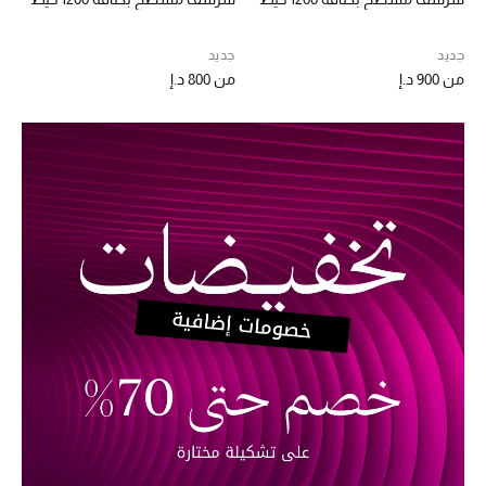
موضة نسائية
تسوقوا للنساء
جديد
جديد
من
900 د.إ
من
800 د.إ
الحقائب
الموسم الجديد
الحقائب النسائية
دليل ملتزمات الحقائب
حقائب رجالية
حقائب الأطفال
أبرز المصممين