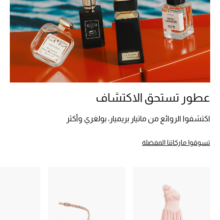
الرجال
الجمال
الأطفال
مستلزمات المنزل
عطور تستحق الاكتشاف
المجوهرات
اكتشفوا الروائع من ماتيار بريميار، بولغري وأكثر
تسوقوا ماركاتنا المفضلة
جديد لدينا
نسوقوا أحدث ما وصلنا
النساء