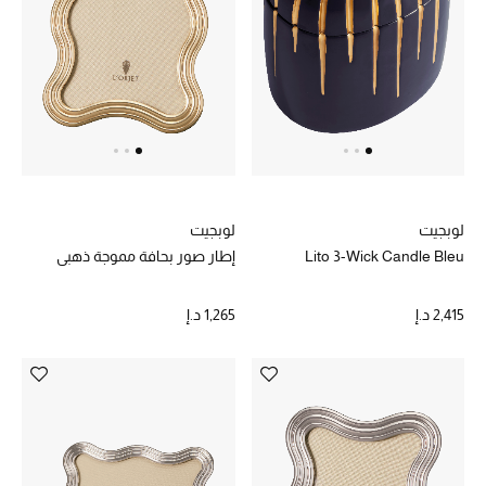
الديكورات والإكسسوارات
الأثاث
الشراشف
الحمام
لوبجيت
لوبجيت
أجهزة المطبخ والمنزل
Lito 3-Wick Candle Bleu
إطار صور بحافة مموجة ذهبي
الشموع والعطور المنزلية
2,415 د.إ
1,265 د.إ
مستلزمات المنزل
تسوقوا للمنزل