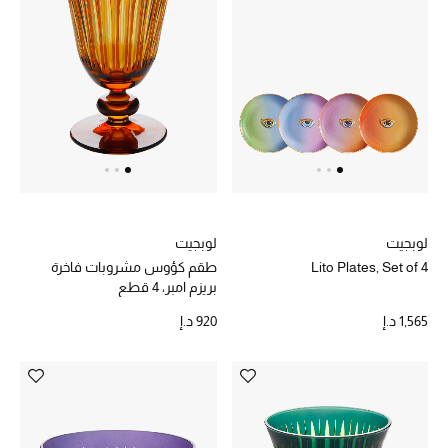
هدايا مُعبرة
تسوقوا المجوهرات
الهدايا
تسوقوا جميع الهدايا
بطاقة الهدايا الإلكترونية
لوبجيت
لوبجيت
هدايا حسب المرسل إليه
Lito Plates, Set of 4
طقم كؤوس مشروبات فاخرة
بريزم امبر، 4 قطع
هدايا حسب المناسبة
1,565 د.إ
920 د.إ
هدايا حسب الفئة
النساء