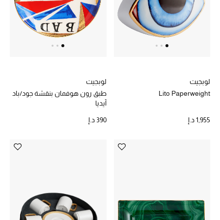
حقائب رجالية
العناية الشخصية بالرجال
لوبجيت
لوبجيت
صُممت للرجال
Lito Paperweight
طبق رون هوفمان بنقشة جود/باد
تسوقوا للرجال
آيديا
1,955 د.إ
390 د.إ
الأطفال
عرض جميع المنتجات
خصومات
عودة صغاركم للمدارس