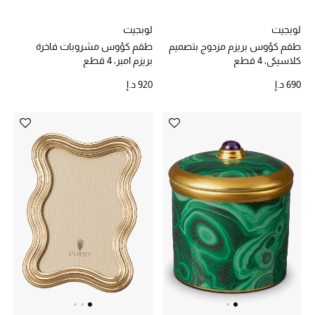
عرض جميع المنتجات
لوبجيت
لوبجيت
خصومات
طقم كؤوس بريزم مزدوج بتصميم
طقم كؤوس مشروبات فاخرة
كلاسيكي، 4 قطع
بريزم امبر، 4 قطع
ما وصلنا حديثاً
690 د.إ
920 د.إ
الموسم الجديد
ركن أناقة المنتجعات
حصريًا عبر الإنترنت
جميع إصدارتنا النسائية
تشكيلة المناسبات للنساء
الحب للمحلي
الملابس الرياضية النسائية