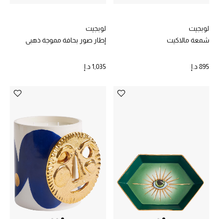
تشكيلة الأعراس
لوبجيت
لوبجيت
حقائب وأحذية متطابقة
شمعة مالاكيت
إطار صور بحافة مموجة ذهبي
هدايا للنساء
895 د.إ
1,035 د.إ
ركن الفخامة
جميع الملابس النسائية
جميع الأحذية النسائية
جميع الحقائب النسائية
جميع الإكسسورات النسائية