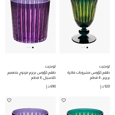
الرجال
الأطفال
المستلزمات المنزلية
هدايا حسب السعر
هدايا للجميع
تسوقوا الهدايا
لوبجيت
لوبجيت
طقم كؤوس مشروبات فاخرة
طقم كؤوس بريزم مزدوج بتصميم
بريزم ، 4 قطع
كلاسيكي، 4 قطع
المصممون
920 د.إ
690 د.إ
المصممون أ-ي
مصممون جدد