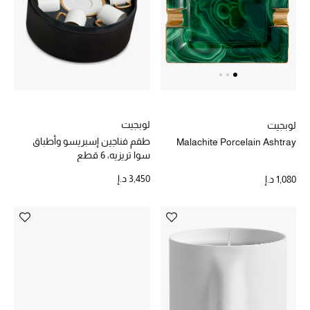
الهدايا
الموسم الجديد
ما وصل حديثاً
ركن أناقة المنتجعات
لوبجيت
لوبجيت
طقم فناجين إسبريسو وأطباق
Malachite Porcelain Ashtray
هدايا للأطفال
سوا تريزيه، 6 قطع
3,450 د.إ
1,080 د.إ
تشكيلة مستلزمات الأطفال
مستلزمات الأطفال الرضع
مستلزمات البنات (2 - 14 سنة)
مستلزمات الأولاد (2 - 14 سنة)