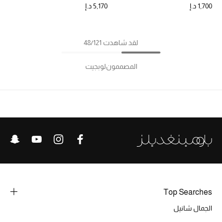
1,700 د.إ
5,170 د.إ
لقد شاهدت 48/121
المصممون
لوبجيت
Top Searches
الجمال شانيل