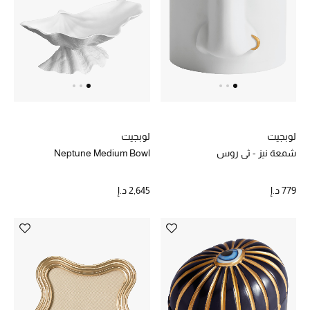
أبرز المصممين
العودة إلى المدرسة
تسوقوا التشكيلة
مستلزمات المنزل
لوبجيت
لوبجيت
شمعة نيز - ثي روس
Neptune Medium Bowl
عرض جميع المنتجات
779 د.إ
2,645 د.إ
الهدايا
ما وصلنا حديثا
أبرز المصممين
غرفة الطعام