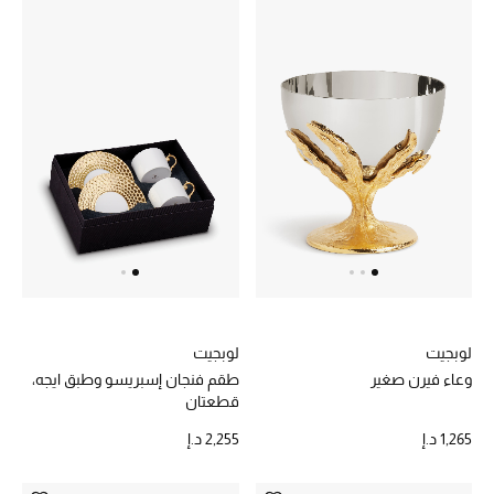
لوبجيت
لوبجيت
وعاء فيرن صغير
طقم فنجان إسبريسو وطبق ايجه،
قطعتان
1,265 د.إ
2,255 د.إ