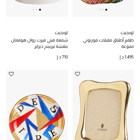
أحذية مختارة
تسوقوا الأحذية
لوبجيت
لوبجيت
طقم أطباق مقبلات فورتوني
شمعة فيتي فيرت روان هوفمان
متنوعة
بنقشة بيرنينج ديزاير
الجمال
1,495 د.إ
710 د.إ
خصومات
جميع مستحضرات الجمال
الجديد في عالم الجمال
الأكثر مبيعاً
العطور