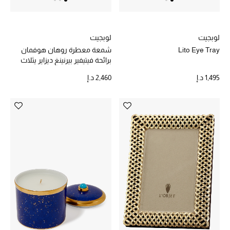
موضة نسائية
تسوقوا للنساء
لوبجيت
لوبجيت
Lito Eye Tray
شمعة معطرة روهان هوفمان
الحقائب
برائحة فيتيفير بيرنينغ ديزاير يثلاث
فتائل
1,495 د.إ
2,460 د.إ
الموسم الجديد
الحقائب النسائية
دليل ملتزمات الحقائب
حقائب رجالية
حقائب الأطفال
أبرز المصممين