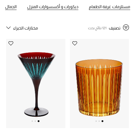
وأحدث إصدارات لوبجيت هي العطور المنزلية. تُعد لوبجيت اليوم دار الإبداع
مستلزمات غرفة الطعام
ديكورات و أكسسوارات المنزل
الجمال
والرقيّ.
خصم حتى 70%
تسوقوا الآن
تصنيف
مختارات الخبراء
121 نتائج بحث
ما وصلنا حديثاً
ما وصلنا حديثاً
الموسم الجديد
النساء
الحقائب النسائية
أحذية النسائية