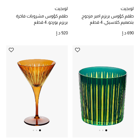
الرجال
لوبجيت
لوبجيت
طقم كؤوس بريزم امبر مزدوج
طقم كؤوس مشروبات فاخرة
الجمال
بتصميم كلاسيكي، 4 قطع
بريزم بوردو، 4 قطع
690 د.إ
920 د.إ
الأطفال
مستلزمات المنزل
المجوهرات
جديد لدينا
نسوقوا أحدث ما وصلنا
النساء