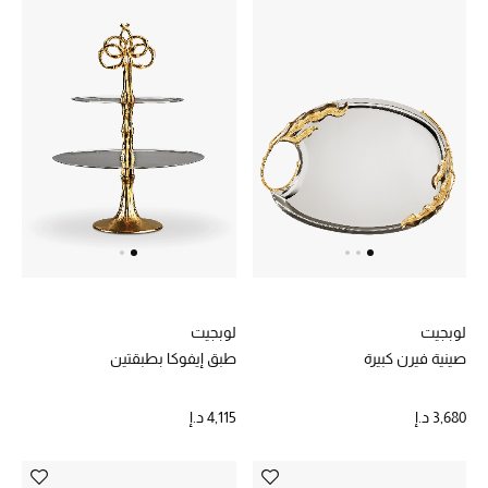
لوبجيت
لوبجيت
صينية فيرن كبيرة
طبق إيفوكا بطبقتين
3,680 د.إ
4,115 د.إ