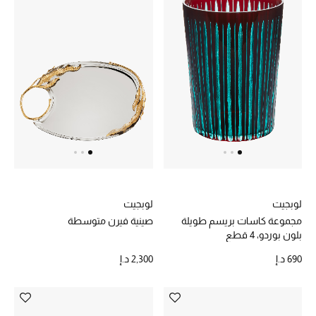
لوبجيت
لوبجيت
مجموعة كاسات بريسم طويلة
صينية فيرن متوسطة
بلون بوردو، 4 قطع
690 د.إ
2,300 د.إ