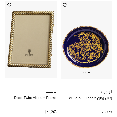
لوبجيت
لوبجيت
Deco Twist Medium Frame
وعاء روان هوفمان - متوسط
1,265 د.إ
3,370 د.إ