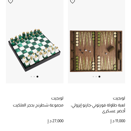
لوبجيت
لوبجيت
لعبة طاولة فورتوني-جارنو إيزولي،
مجموعة شطرنج بحجر الملكيت
أخضر عسكري
11,000 د.إ
27,000 د.إ