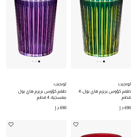
حصريات
الأزياء
الجمال
مستلزمات المنزل
توتيمي
لوبجيت
لوبجيت
تعكس توتيمي فن الأناقة السهلة بقطع أساسية راقية
طقم كؤوس بريزم هاي بول، 4
طقم كؤوس بريزم هاي بول
مصممة لتدوم وتتجاوز صيحات الموسم
قطع
بنفسجية، 4 قطع
تسوقوا توتيمي
690 د.إ
690 د.إ