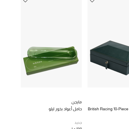
لكتروني. ويمكنك شراء
بي أو أبو ظبي أو الشارقة.
مايجن
British Racing 10-Piec
حامل أعواد بخور ليلو
جديد