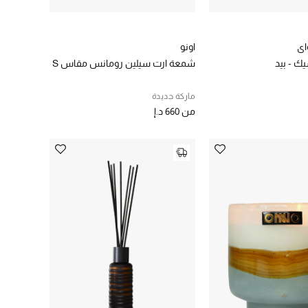
اي
اونو
ك - بيد
شمعة ارت سيلين رومانس مقاس S
ماركة جديدة
من
660 د.إ