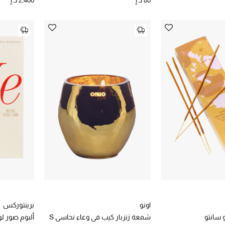
80 د.إ
2,400 د.إ
اونو
برينتوركس
و سانتو
شمعة زنزبار كيب في وعاء نحاسي S
ألبوم صور لوف