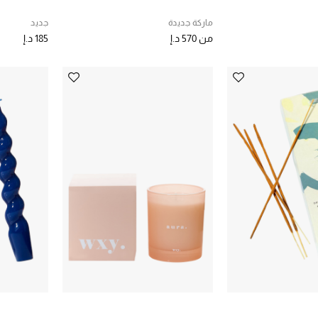
ماركة جديدة
جديد
من
570 د.إ
185 د.إ