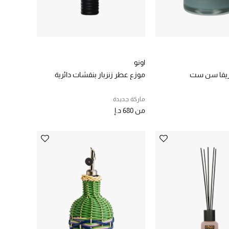
اونو
ريفا سن ست
موزع عطر زنزبار بنقشات دائرية
ماركة جديدة
من
680 د.إ