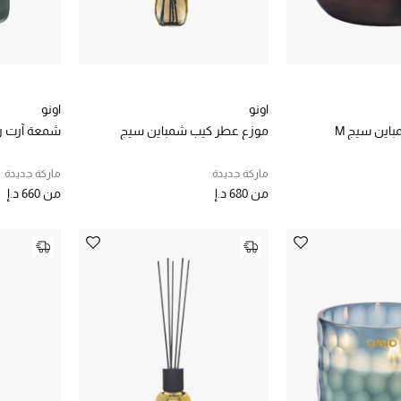
اونو
اونو
اين سيج M
موزع عطر كيب شمباين سيج
شمعة آرت 
ماركة جديدة
ماركة جديدة
من
680 د.إ
من
660 د.إ