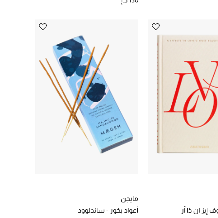
130 د.إ
مايجن
 إيز ان ذا آر
أعواد بخور - ساندلوود