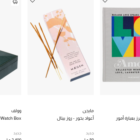
شف الموديلات المختلفة من أكسسوارات المنزل الفاخرة على موقعنا الا
 أونلاين من بلومينغدايلز الأمارات وسنقوم بتوصيلها إلى عنوانك في د
مايجن
وولف
 بعبارة أمور
أعواد بخور - روز بيتال
e Watch Box
جديد
جديد