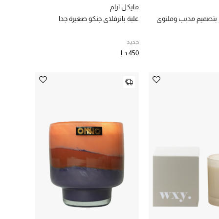
مايكل ارام
تصميم مدبب وملتوي
علبة باترفلاي جنكو صغيرة جدا
جديد
450 د.إ