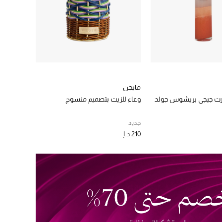
مايجن
رت جيجي بريشوس جولد
وعاء للزيت بتصميم منسوج
جديد
210 د.إ