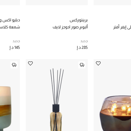
برينتوركس
دبليو اكس و
 إيفر أفتر
ألبوم صور ادوجز لايف
شمعة كلاسي
جديد
جديد
285 د.إ
145 د.إ