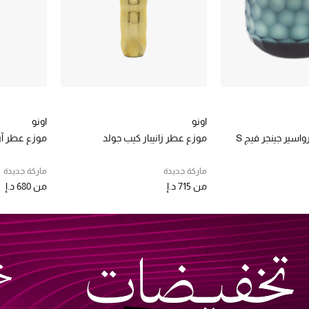
اونو
اونو
اسير جينجر فيج S
موزع عطر زانيبار كيب جولد
موزع عطر آ
ماركة جديدة
ماركة جديدة
من
715 د.إ
من
680 د.إ