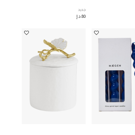
جديد
80 د.إ