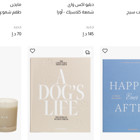
دبليو اكس واي
مايجن
ايت سيج
شمعة كلاسيك - أورا
طقم شموع ب
جديد
جديد
145 د.إ
70 د.إ