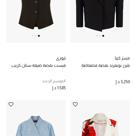
الرجال
الجمال
الأطفال
مستلزمات المنزل
مسز كيبا
ثيوري
المجوهرات
بليزر بويفرند بقصة فضفاضة
فيست بقصة ضيقة ستان كريب
الموسم الجديد
3,250 د.إ
1,585 د.إ
جديد لدينا
نسوقوا أحدث ما وصلنا
النساء