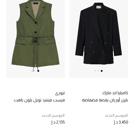
كاميليا اند مارك
ثيوري
بليزر أوربان بقصة فضفاضة
فيست فينتيد تويل بلون باهت
الموسم الجديد
الموسم الجديد
3,450 د.إ
2,135 د.إ