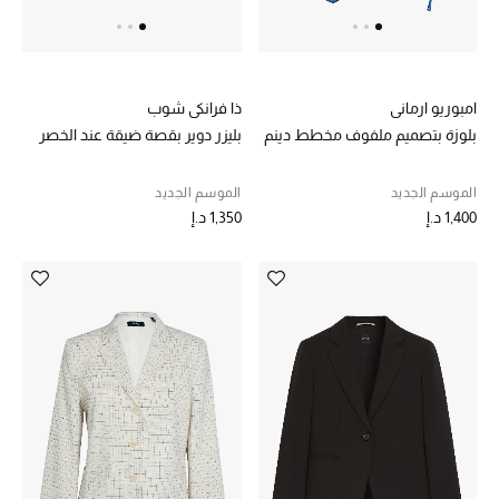
أبرز المصممين
العودة إلى المدرسة
امبوريو ارماني
ذا فرانكي شوب
تسوقوا التشكيلة
بلوزة بتصميم ملفوف مخطط دينم
بليزر دوير بقصة ضيقة عند الخصر
الموسم الجديد
الموسم الجديد
مستلزمات المنزل
1,400 د.إ
1,350 د.إ
عرض جميع المنتجات
الهدايا
ما وصلنا حديثا
أبرز المصممين
غرفة الطعام