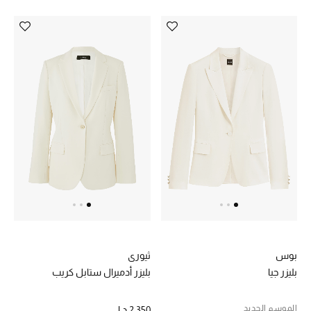
أحذية مختارة
تسوقوا الأحذية
الجمال
خصومات
جميع مستحضرات الجمال
الجديد في عالم الجمال
بوس
ثيوري
الأكثر مبيعاً
بليزر جيا
بليزر أدميرال ستابل كريب
العطور
الموسم الجديد
2,350 د.إ