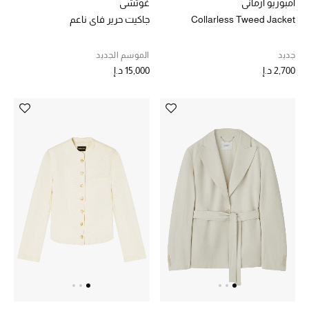
امبوريو ارماني
غوتشي
Collarless Tweed Jacket
جاكيت حرير فاي ناعم
جديد
الموسم الجديد
2,700 د.إ
15,000 د.إ