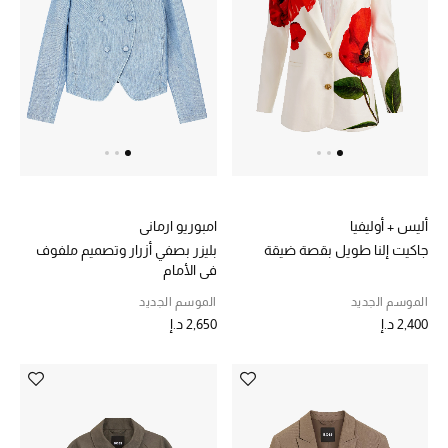
عرض جميع المنتجات
خصومات
ما وصلنا حديثاً
الموسم الجديد
ركن أناقة المنتجعات
أليس + أوليفيا
امبوريو ارماني
حصريًا عبر الإنترنت
جاكيت إلنا طويل بقصة ضيقة
بليزر بصفي أزرار وتصميم ملفوف
في الأمام
جميع إصدارتنا النسائية
الموسم الجديد
الموسم الجديد
2,400 د.إ
2,650 د.إ
تشكيلة المناسبات للنساء
الحب للمحلي
الملابس الرياضية النسائية