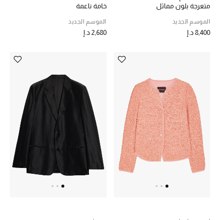
متعرجة بلون مماثل
خامة ناعمة
الموسم الجديد
الموسم الجديد
8,400 د.إ
2,680 د.إ