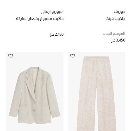
جوزيف
امبوريو ارماني
جاكيت فينكا
جاكيت مصبوغ بشعار الماركة
الموسم الجديد
2,150 د.إ
3,450 د.إ