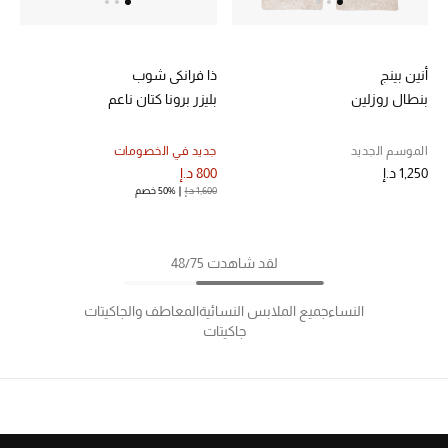
أنين بينج
ذا فرانكي شوب
بنطال روزلين
بليزر برونا كتان ناعم
الموسم الجديد
جديد في الخصومات
1,250 د.إ
800 د.إ
1,600 د.إ
50% خصم
لقد شاهدت 48/75
النساء
جميع الملابس النسائية
المعاطف والجاكيتات
جاكيتات