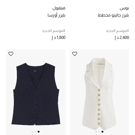
بوس
فيثفول
حقائب رجالية
بليزر جاليتو مخطط
بليزر أورسا
العناية الشخصية بالرجال
الموسم الجديد
الموسم الجديد
2,400 د.إ
1,800 د.إ
صُممت للرجال
تسوقوا للرجال
الأطفال
عرض جميع المنتجات
خصومات
عودة صغاركم للمدارس