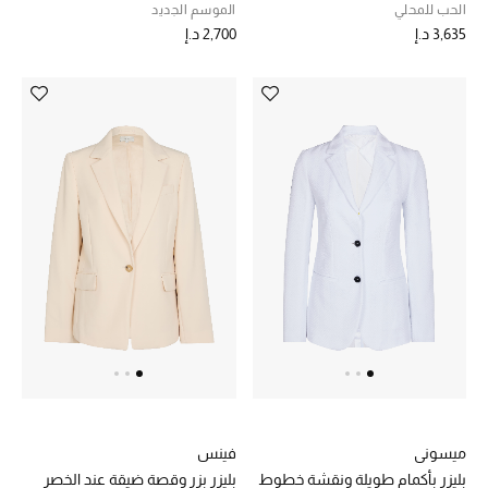
الحب للمحلي
الموسم الجديد
3,635 د.إ
2,700 د.إ
ميسوني
فينس
بليزر بأكمام طويلة ونقشة خطوط
بليزر بزر وقصة ضيقة عند الخصر