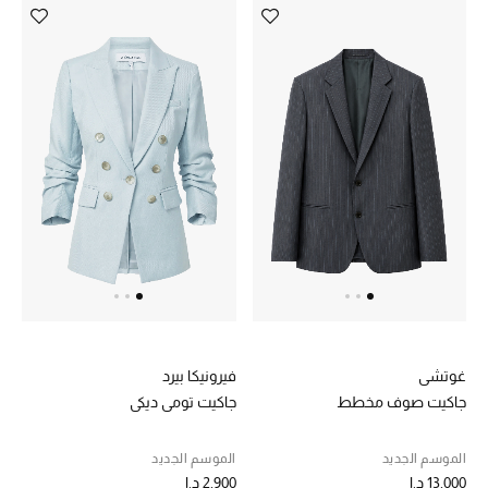
غوتشي
فيرونيكا بيرد
جاكيت صوف مخطط
جاكيت تومي ديكي
الموسم الجديد
الموسم الجديد
13,000 د.إ
2,900 د.إ