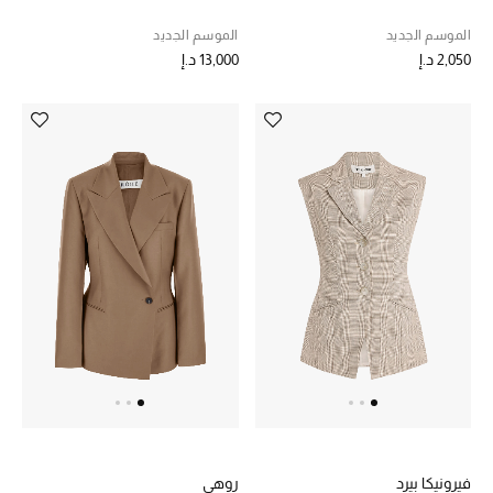
الجمال في بلوميز
الموسم الجديد
الموسم الجديد
2,050 د.إ
13,000 د.إ
دليل مستلزمات الجمال
أبرز الماركات
عطور الربيع
تسوقوا الآن
الرجال
عرض جميع المنتجات
خصومات
فيرونيكا بيرد
روهي