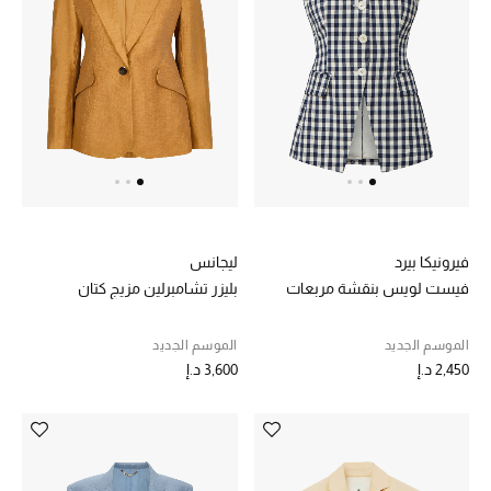
الرجال
الأطفال
المستلزمات المنزلية
هدايا حسب السعر
هدايا للجميع
فيرونيكا بيرد
ليجانس
تسوقوا الهدايا
فيست لويس بنقشة مربعات
بليزر تشامبرلين مزيج كتان
الموسم الجديد
الموسم الجديد
المصممون
2,450 د.إ
3,600 د.إ
المصممون أ-ي
مصممون جدد