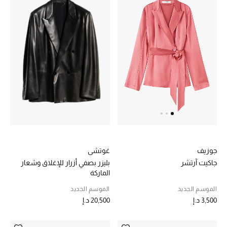
موضة نسائية
تسوقوا للنساء
الحقائب
الموسم الجديد
الحقائب النسائية
دليل ملتزمات الحقائب
غوتشي
جوزيف
حقائب رجالية
بليزر بصفي أزرار للإغلاق وشعار
جاكيت آرتشر
الماركة
حقائب الأطفال
الموسم الجديد
الموسم الجديد
20,500 د.إ
3,500 د.إ
أبرز المصممين