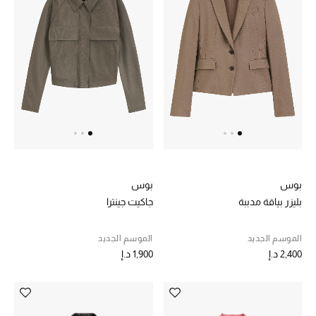
تشكيلة الأعراس
حقائب وأحذية متطابقة
هدايا للنساء
ركن الفخامة
جميع الملابس النسائية
بوس
بوس
جميع الأحذية النسائية
بليزر بياقة مدببة
جاكيت جينترا
جميع الحقائب النسائية
الموسم الجديد
الموسم الجديد
2,400 د.إ
1,900 د.إ
جميع الإكسسورات النسائية