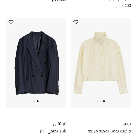
2,400 د.إ
مكتشف العطور
المكياج
العناية بالبشرة
مستحضرات العناية
مستحضرات الاستحمام والعناية بالجسم
العناية بالشعر
الصحة والعافية
هدايا
بوس
غوتشي
مجموعة الجمال
جاكيت بومبر بقصة مريحة
بليزر بصفي أزرار