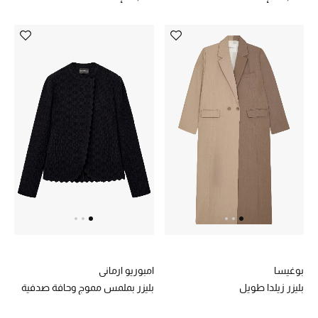
بوغيسا
امبوريو ارماني
بليزر زيلدا طويل
بليزر بملمس مموج وحافة صدفية