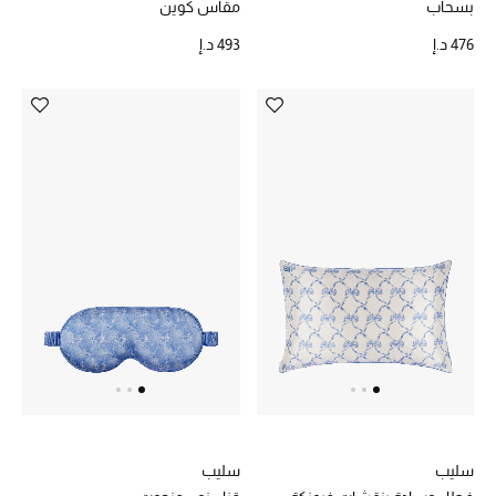
بسحاب
مقاس كوين
مكتشف العطور
476 د.إ
493 د.إ
المكياج
العناية بالبشرة
مستحضرات العناية
مستحضرات الاستحمام والعناية بالجسم
العناية بالشعر
الصحة والعافية
هدايا
مجموعة الجمال
سليب
سليب