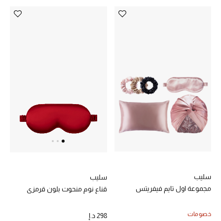
أبرز الحقائب
تسوقوا الحقائب
الأحذية
الموسم الجديد
أحذية النسائية
تشكيلة الأحذية
الأحذية الرجالية
سليب
سليب
مجموعة اول تايم فيفريتس
قناع نوم منحوت بلون قرمزي
أحذية للأطفال
خصومات
298 د.إ
أبرز المصممين