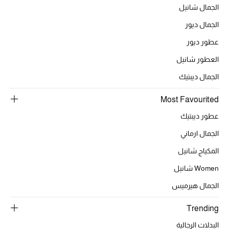
الجمال شانيل
الهدايا
الجمال ديور
الموسم الجديد
عطور ديور
العطور شانيل
ما وصل حديثاً
الجمال ديبتيك
ركن أناقة المنتجعات
Most Favourited
هدايا للأطفال
عطور ديبتيك
الجمال ارماني
تشكيلة مستلزمات الأطفال
المكياج شانيل
مستلزمات الأطفال الرضع
Women شانيل
مستلزمات البنات (2 - 14 سنة)
الجمال هيرميس
مستلزمات الأولاد (2 - 14 سنة)
Trending
البدلات الرجالية