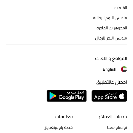
أبرز المصممين
القبعات
ملابس النوم الرجالية
المجوهرات الفاخرة
العودة إلى المدرسة
تسوقوا التشكيلة
ملابس البحر للرجال
مستلزمات المنزل
المواقع و اللغات
English
عرض جميع المنتجات
احصل عالتطبيق
الهدايا
ما وصلنا حديثا
خدمات العملاء
معلومات
أبرز المصممين
تواصلو معنا
قصة بلومينغديلز
غرفة الطعام