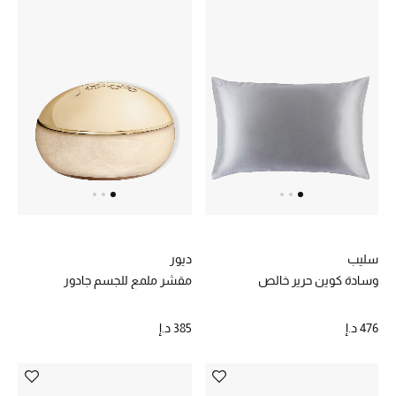
عرض جميع المنتجات
خصومات
ما وصلنا حديثاً
الموسم الجديد
ركن أناقة المنتجعات
حصريًا عبر الإنترنت
جميع إصدارتنا النسائية
سليب
ديور
وسادة كوين حرير خالص
مقشر ملمع للجسم جادور
تشكيلة المناسبات للنساء
476 د.إ
385 د.إ
الحب للمحلي
الملابس الرياضية النسائية