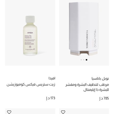
تشكيلة الأعراس
حقائب وأحذية متطابقة
هدايا للنساء
ركن الفخامة
جميع الملابس النسائية
جميع الأحذية النسائية
افيدا
نوبل باناسيا
جميع الحقائب النسائية
زيت ستريس فيكس كومبوزيشن
مرطب لتنظيف البشرة ومقشر
للبشرة ذا إيليمنتال
جميع الإكسسورات النسائية
173 د.إ
785 د.إ