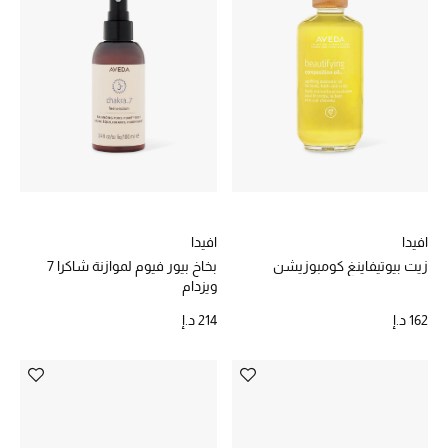
خصم حتى 70%
تسوقوا الآن
ما وصلنا حديثاً
ما وصلنا حديثاً
افيدا
افيدا
زيت بيوتيفاينغ كومبوزيشن
بخاخ بيور فيوم لموازنة شاكرا 7
الموسم الجديد
ويزدام
النساء
162 د.إ
214 د.إ
الحقائب النسائية
أحذية النسائية