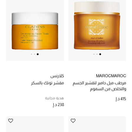
الرجال
الجمال
الأطفال
مستلزمات المنزل
المجوهرات
MAROCMAROC
كلارنس
مرطب ميل دامبر لتقشير الجسم
مقشر تونك بالسكر
جديد لدينا
والتخلص من السموم
نسوقوا أحدث ما وصلنا
هدية مجانية
415 د.إ
238 د.إ
النساء