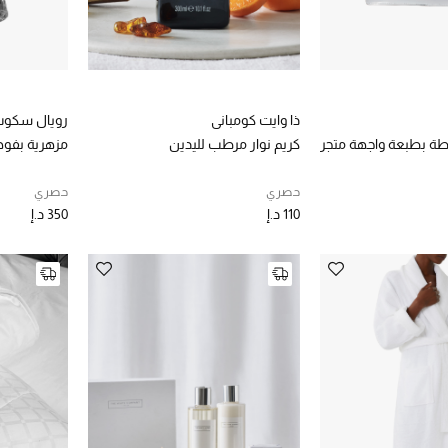
ذا وايت كومباني
رويال سكوت
طة بطبعة واجهة متجر
كريم نوار مرطب لليدين
مزهرية بفو
حصري
حصري
110 د.إ
350 د.إ