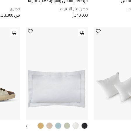
مرصعة بالماس واللؤلؤ، ذهب عيار 18
نت
حصريًا عبر الإنترنت
حصري
10,000 د.إ
من
3,300 د.إ