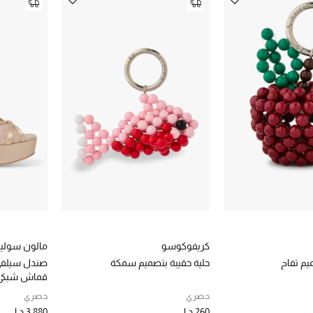
كريفوكوسو
مالون سوليي
يم تفاح
حلية حقيبة بتصميم سمكة
قماش شبكي 
حصري
حصري
260 د.إ
3,880 د.إ