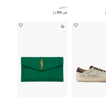
حصري
من
800 د.إ