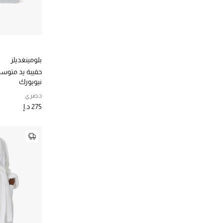
بلومينغديلز
حقيبة يد متوس
نيويورك
حصري
275 د.إ