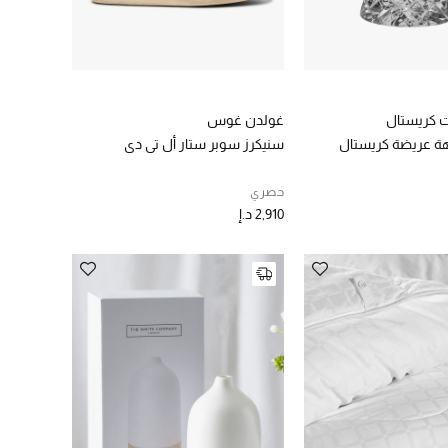
 كريستال
غولدن غوس
هة عريضة كريستال
سنيكرز سوبر ستار أل تي دي
حصري
2,910 د.إ