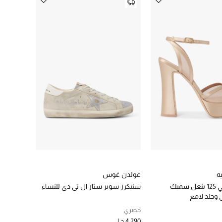
ه
غولدن غوس
صندل سيلفي 125 بنعل سميك
سنيكرز سوبر ستار ال تي دي للنساء
وجلد لامع
حصري
4,290 د.إ