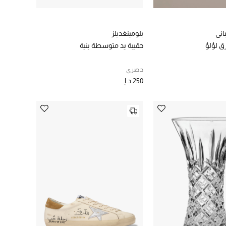
اني
بلومينغديلز
ق لؤلؤ
حقيبة يد متوسطة بنية
حصري
250 د.إ