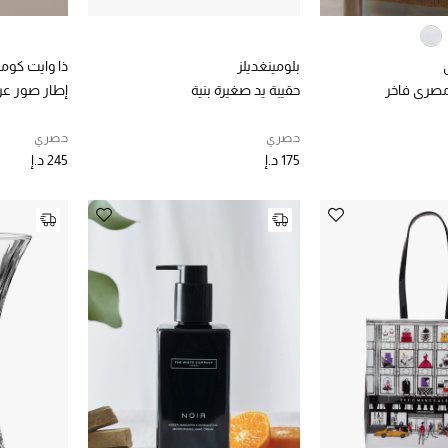
بلومينغديلز
ذا وايت كومب
صري فاخر
حقيبة يد صغيرة بنية
إطار صور عر
حصري
حصري
175 د.إ
245 د.إ