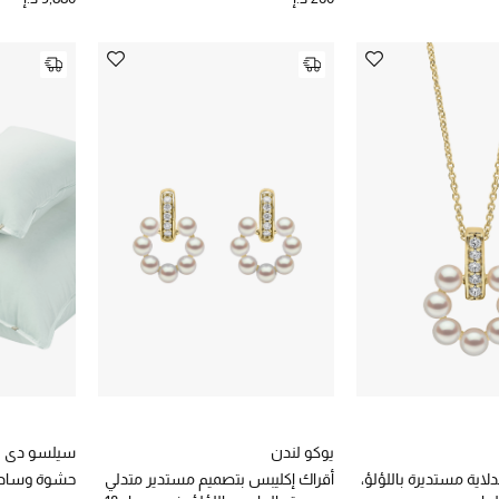
يوكو لندن
سيلسو دي 
لاية مستديرة باللؤلؤ،
أقراك إكليبس بتصميم مستدير متدلي
حشوة وسادة