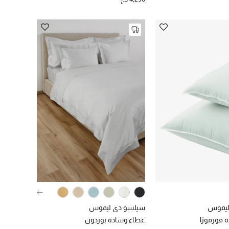
ليموس
سيلسو دي ليموس
 فورموزا
غطاء وسادة بوردون