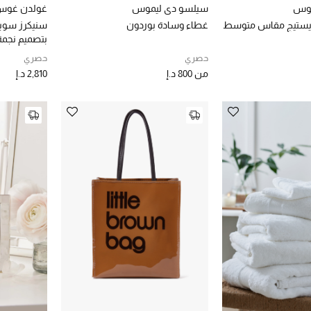
موس
سيلسو دي ليموس
غولدن غو
يستيج مقاس متوسط
غطاء وسادة بوردون
سنيكرز سوبر
بتصميم نجم
حصري
حصري
من
800 د.إ
2,810 د.إ