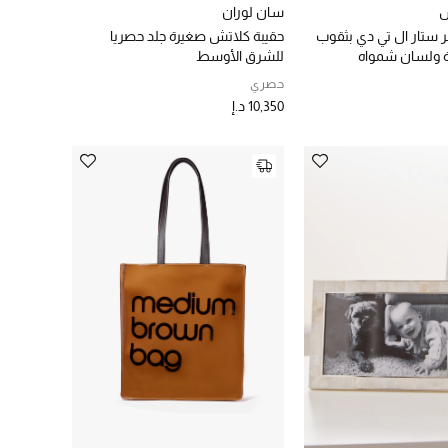
س
سان لوران
 ستار ال تي دي بثقوب
حقيبة كلاتش صغيرة جلد حصريا
ة ولسان شمواه
للشرق الأوسط
حصري
10,350 د.إ