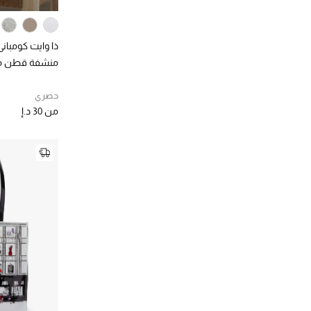
ذا وايت كومباني
منشفة قطن م
حصري
من
30 د.إ