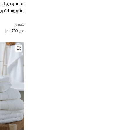
سيلسو دي لي
حشو وسادة بر
حصري
من
1,700 د.إ