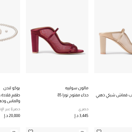
مالون سولييه
يوكو لندن
عب قماش شبكي ذهبي
حذاء مفتوح نورا 85
طقم قلادة و
والماس وذهب 
حصري
حصريًا عبر الإ
3,445 د.إ
20,800 د.إ