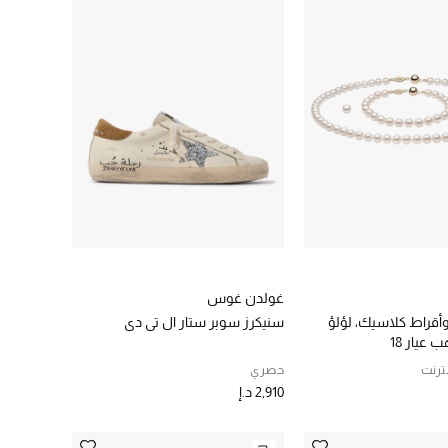
غولدن غوس
أقراط كلاسيك، لؤلؤ
سنيكرز سوبر ستار ال تي دي
عيار 18
نترنت
حصري
2,910 د.إ