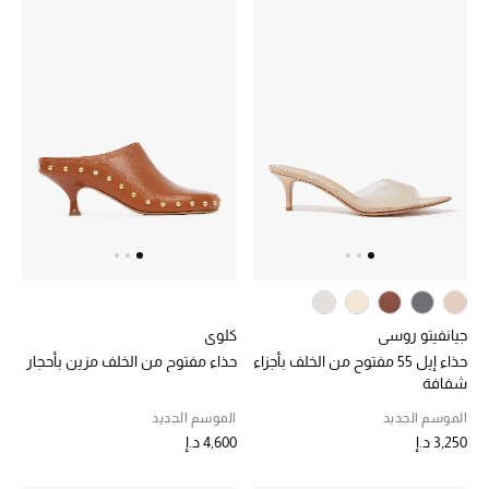
عرض جميع المنتجات
خصومات
ما وصلنا حديثاً
الموسم الجديد
ركن أناقة المنتجعات
حصريًا عبر الإنترنت
جميع إصدارتنا النسائية
جيانفيتو روسي
كلوي
حذاء إيل 55 مفتوح من الخلف بأجزاء
حذاء مفتوح من الخلف مزين بأحجار
تشكيلة المناسبات للنساء
شفافة
الموسم الجديد
الموسم الجديد
الحب للمحلي
3,250 د.إ
4,600 د.إ
الملابس الرياضية النسائية