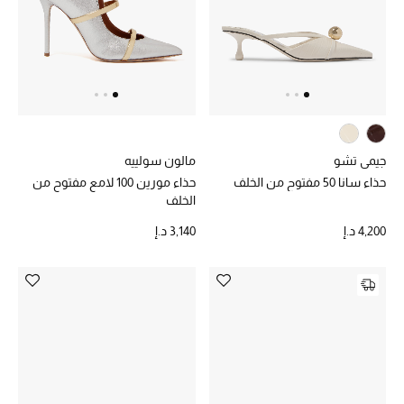
أبرز المصممين
العودة إلى المدرسة
تسوقوا التشكيلة
جيمي تشو
مالون سولييه
مستلزمات المنزل
حذاء سانا 50 مفتوح من الخلف
حذاء مورين 100 لامع مفتوح من
الخلف
عرض جميع المنتجات
4,200 د.إ
3,140 د.إ
الهدايا
ما وصلنا حديثا
أبرز المصممين
غرفة الطعام