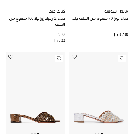
الجمال في بلوميز
مالون سولييه
كيرت جيجر
حذاء نورا 70 مفتوح من الخلف جلد
حذاء كارفيلا إيزابيلا 100 مفتوح من
دليل مستلزمات الجمال
الخلف
أبرز الماركات
جديد
3,230 د.إ
700 د.إ
عطور الربيع
تسوقوا الآن
الرجال
عرض جميع المنتجات
خصومات