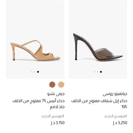
حصريات
الأزياء
الجمال
مستلزمات المنزل
توتيمي
تعكس توتيمي فن الأناقة السهلة بقطع أساسية راقية
مصممة لتدوم وتتجاوز صيحات الموسم
جيانفيتو روسي
جيمي تشو
تسوقوا توتيمي
حذاء إيل شفاف مفتوح من الخلف
حذاء أنيس 75 مفتوح من الخلف
105
جلد لامع
الموسم الجديد
الموسم الجديد
3,250 د.إ
3,150 د.إ