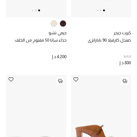
حقائب رجالية
العناية الشخصية بالرجال
كيرت جيجر
جيمي تشو
صندل كارفيلا 90 باباراتزي
حذاء سانا 50 مفتوح من الخلف
صُممت للرجال
جديد
4,200 د.إ
تسوقوا للرجال
800 د.إ
الأطفال
عرض جميع المنتجات
خصومات
عودة صغاركم للمدارس