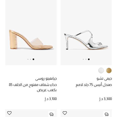
الرجال
الأطفال
المستلزمات المنزلية
هدايا حسب السعر
هدايا للجميع
تسوقوا الهدايا
جيمي تشو
جيانفيتو روسي
صندل أنيس 75 جلد لامع
حذاء شفاف مفتوح من الخلف 85
المصممون
بكعب عريض
3,300 د.إ
3,100 د.إ
المصممون أ-ي
مصممون جدد