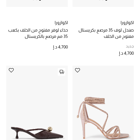
الهدايا
الموسم الجديد
اكوازورا
اكوازورا
صندل لوف 35 مرصع بكريستال
حذاء لوفر مفتوح من الخلف بكعب
ما وصلنا حديثاً
مفتوح من الخلف
35 مم مرصع بالكريستال
ركن أناقة المنتجعات
جديد
4,700 د.إ
4,700 د.إ
حصريًا عبر الإنترنت
دليل مستلزمات الرجال
أبرز المصممين
جميع الملابس الرجالية
الأحذية الرجالية
جميع الإكسسورات الرجالية