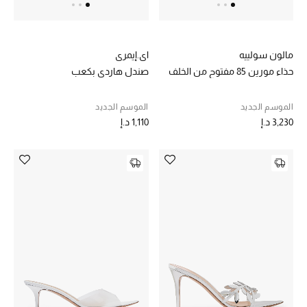
مالون سولييه
اي.إيمري
حذاء مورين 85 مفتوح من الخلف
صندل هاردي بكعب
الموسم الجديد
الموسم الجديد
3,230 د.إ
1,110 د.إ