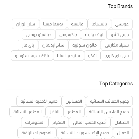
Top Brands
غوتشي
بالنسياغا
فالنتينو
بوتيغا فينيتا
سان لوران
جيمي تشو
اوف-وايت
جاكيموس
جيانفيتو روسي
ستيلا مكارتني
مالون سولييه
سام ايدلمان
باي فار
سي باي كلوي
اتيكو
ستوديو اميليا
بلاك سويد ستوديو
Top Categories
جميع الحقائب النسائية
الفساتين
جميع الأحذية النسائية
جميع الملابس النسائية
العطور
البلايز
العطور النسائية
الصنادل
أحذية الكعب العالي
المكياج
المجوهرات
الجمال
جميع الإكسسورات النسائية
المجوهرات الراقية