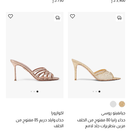
3,900 د.إ
750 د.إ
جيانفيتو روسي
اكوازورا
حذاء رانيا 80 مفتوح من الخلف
حذاء وايلد دريم 85 مفتوح من
مزين بتطريزات جلد لامع
الخلف