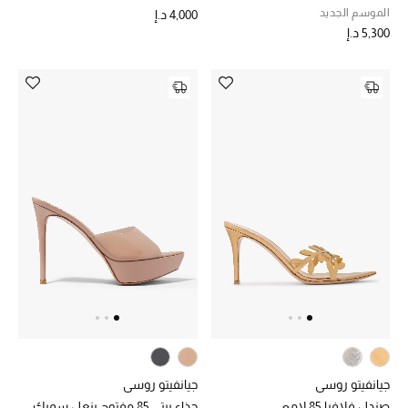
الموسم الجديد
4,000 د.إ
5,300 د.إ
جيانفيتو روسي
جيانفيتو روسي
صندل فلافيا 85 لامع
حذاء بيتي 85 مفتوح بنعل سميك