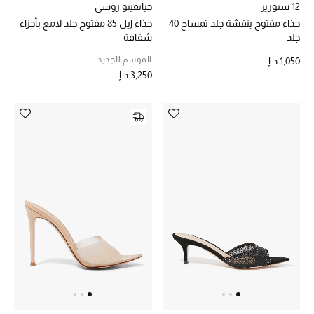
12 ستوريز
جيانفيتو روسي
حذاء مفتوح بنقشة جلد تمساح 40
حذاء إيل 85 مفتوح جلد لامع بأجزاء
جلد
شفافة
الموسم الجديد
1,050 د.إ
3,250 د.إ