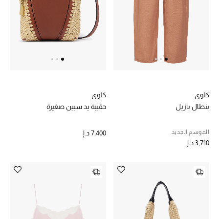
الديكورات والإكسسوارات
الأثاث
الشراشف
الحمام
كلوي
كلوي
بنطال باريل
حقيبة يد سبين صغيرة
أجهزة المطبخ والمنزل
الموسم الجديد
7,400 د.إ
الشموع والعطور المنزلية
3,710 د.إ
مستلزمات المنزل
تسوقوا للمنزل