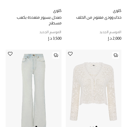
الجمال في بلوميز
كلوي
كلوي
حذاء وودي مفتوح من الخلف
صندل بسيور متعددة بكعب
دليل مستلزمات الجمال
مسطح
أبرز الماركات
الموسم الجديد
الموسم الجديد
2,000 د.إ
3,500 د.إ
عطور الربيع
تسوقوا الآن
الرجال
عرض جميع المنتجات
خصومات