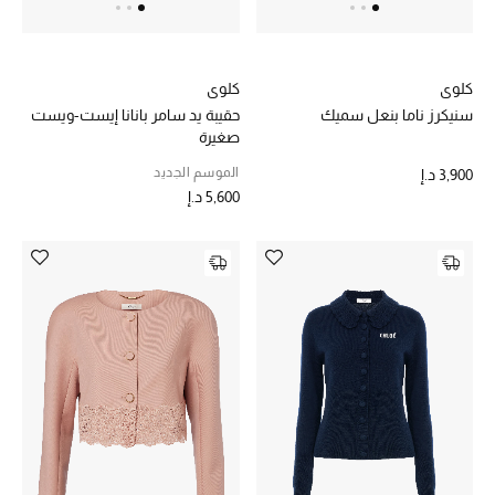
كلوي
كلوي
سنيكرز ناما بنعل سميك
حقيبة يد سامر بانانا إيست-ويست
صغيرة
الموسم الجديد
3,900 د.إ
5,600 د.إ