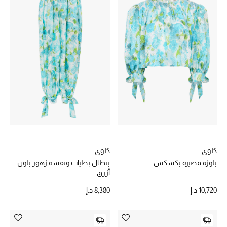
خصم حتى 70%
تسوقوا الآن
ما وصلنا حديثاً
ما وصلنا حديثاً
الموسم الجديد
كلوي
كلوي
النساء
بلوزة قصيرة بكشكش
بنطال بطيات ونقشة زهور بلون
أزرق
الحقائب النسائية
10,720 د.إ
8,380 د.إ
أحذية النسائية