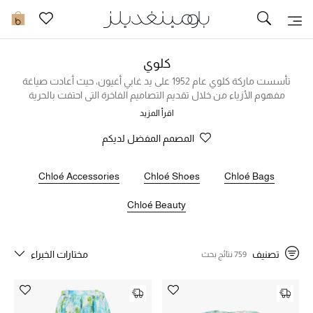
تخفيضات
0
مشاهدة الكل
كلوي
تأسست ماركة كلوي عام 1952 على يد غابي أغيون، حيث أعادت صياغة
مفهوم الأزياء من خلال تقديم التصاميم الفاخرة التي احتفت بالحرية
جديد في الخصومات
والتفرّد. واليوم، تواصل الدار الفرنسية تجسيد هذه الروح تحت الإدارة
اقرأ المزيد
الإبداعية لشيمينا كمالي.
مزيد من التخفيضات
المصمم المفضل لديكم
النساء
Chloé Accessories
Chloé Shoes
Chloé Bags
الرجال
Chloé Beauty
الجمال
تصنيف
مختارات الخبراء
759 نتائج بحث
الأطفال
مستلزمات المنزل