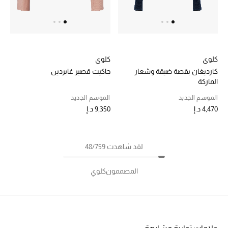
كلوي
كلوي
كارديغان بقصة ضيقة وشعار
جاكيت قصير غابردين
الماركة
الموسم الجديد
الموسم الجديد
4,470 د.إ
9,350 د.إ
لقد شاهدت 48/759
المصممون
كلوي