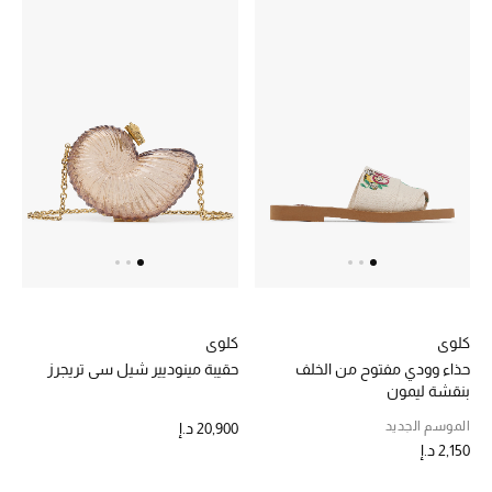
الرجال
الجمال
الأطفال
مستلزمات المنزل
المجوهرات
جديد لدينا
كلوي
كلوي
نسوقوا أحدث ما وصلنا
حذاء وودي مفتوح من الخلف
حقيبة مينوديير شيل سي تريجرز
بنقشة ليمون
النساء
الموسم الجديد
20,900 د.إ
2,150 د.إ