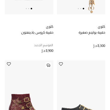
حقائب رجالية
العناية الشخصية بالرجال
كلوي
كلوي
حقيبة بولينغ صغيرة
حقيبة كروس بادينغتون
صُممت للرجال
الموسم الجديد
8,300 د.إ
تسوقوا للرجال
8,900 د.إ
الأطفال
عرض جميع المنتجات
خصومات
عودة صغاركم للمدارس