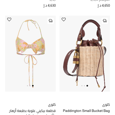
4,630 د.إ
4,650 د.إ
كلوي
كلوي
Paddington Small Bucket Bag
قطعة بيكيني علوية بطبعة أزهار