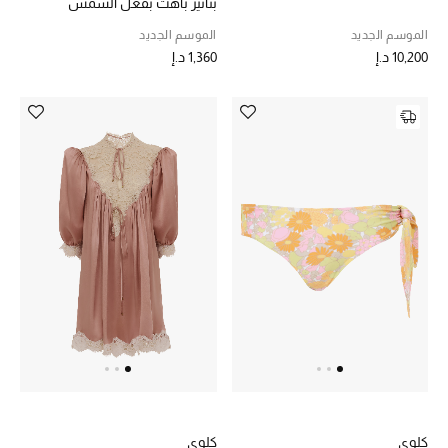
بتأثير باهت بفعل الشمس
الموسم الجديد
الموسم الجديد
10,200 د.إ
1,360 د.إ
كلوي
كلوي