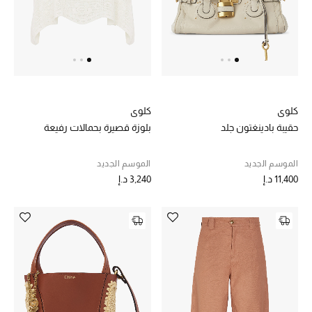
أبرز المصممين
العودة إلى المدرسة
تسوقوا التشكيلة
كلوي
كلوي
حقيبة بادينغتون جلد
بلوزة قصيرة بحمالات رفيعة
مستلزمات المنزل
الموسم الجديد
الموسم الجديد
عرض جميع المنتجات
11,400 د.إ
3,240 د.إ
الهدايا
ما وصلنا حديثا
أبرز المصممين
غرفة الطعام