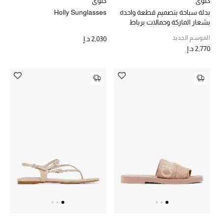
كلوي
كلوي
بدلة سباحة بتصميم قطعة واحدة
Holly Sunglasses
مكتشف العطور
بشعار الماركة وحمالات برباط
المكياج
الموسم الجديد
2,030 د.إ
2,770 د.إ
العناية بالبشرة
مستحضرات العناية
مستحضرات الاستحمام والعناية بالجسم
العناية بالشعر
الصحة والعافية
هدايا
مجموعة الجمال