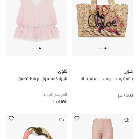
المجوهرات
عرض كل التنزيلات
أبرز المصممين
مجوهرات فاخرة للنساء
مجوهرات عصرية للنساء
كلوي
كلوي
حقيبة إيست ويست سمر بانانا
بلوزة كاميسول برباط تضييق
إكسسوارات للرجال
الموسم الجديد
7,800 د.إ
مجوهرات فاخرة للأطفال
4,650 د.إ
ساعات