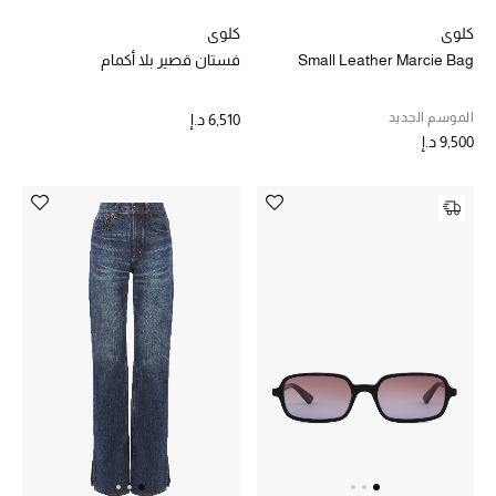
كلوي
كلوي
Small Leather Marcie Bag
فستان قصير بلا أكمام
الموسم الجديد
6,510 د.إ
9,500 د.إ