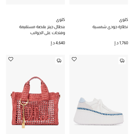
كلوي
كلوي
نظارة جودي شمسية
بنطال جينز بقصة مستقيمة
وفتحات على الجوانب
1,760 د.إ
4,640 د.إ