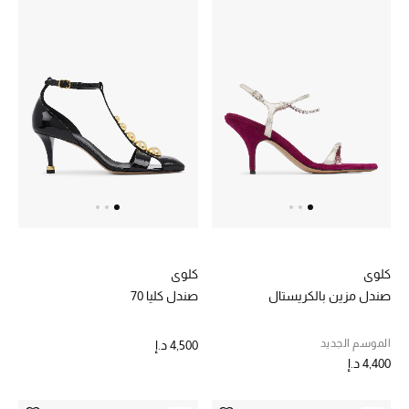
الرجال
الأطفال
المستلزمات المنزلية
هدايا حسب السعر
هدايا للجميع
تسوقوا الهدايا
كلوي
كلوي
صندل مزين بالكريستال
صندل كليا 70
المصممون
الموسم الجديد
4,500 د.إ
المصممون أ-ي
4,400 د.إ
مصممون جدد