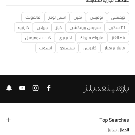
علامات تجارية مشابهة
جيفنشي
نوفيس
ثمين
استي لودر
فالمونت
111 سكين
سويس بيرفكشن
كيلز
جيرلان
كارتييه
بنهالغنز
ماروك ماروك
لا بريري
كيت سومرفيل
ماتيار بريميار
كلارنس
شيسيدو
ايسوب
Top Searches
الجمال شانيل