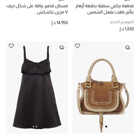
قطعة بيكيني سفلية بطبعة أزهار
فستان قصير بياقة على شكل حرف
بتأثير باهت بفعل الشمس
V مزين بكشكش
الموسم الجديد
14,950 د.إ
1,830 د.إ