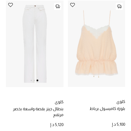
عرض جميع المنتجات
خصومات
ما وصلنا حديثاً
الموسم الجديد
ركن أناقة المنتجعات
حصريًا عبر الإنترنت
جميع إصدارتنا النسائية
تشكيلة المناسبات للنساء
كلوي
كلوي
بلوزة كاميسول برباط
بنطال جينز بقصة واسعة بخصر
الحب للمحلي
مرتفع
5,100 د.إ
5,120 د.إ
الملابس الرياضية النسائية