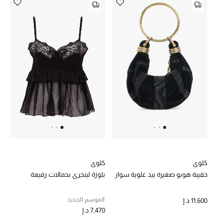
حصريات
الأزياء
الجمال
مستلزمات المنزل
توتيمي
تعكس توتيمي فن الأناقة السهلة بقطع أساسية راقية
مصممة لتدوم وتتجاوز صيحات الموسم
تسوقوا توتيمي
كلوي
كلوي
حقيبة هوبو صغيرة بيد علوية سوار
بلوزة لينجري بحمالات رفيعة
الموسم الجديد
11,600 د.إ
7,470 د.إ