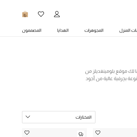
0
ت المنزل
المجوهرات
الهدايا
المصممون
ا لك موقع بلومينغديلز من
عة بحِرفية عالية من أجود
تنوعة ونقشاتها الفريدة من
يتا، سان لوران، والمزيد من
تارة أدناه!
المختارات