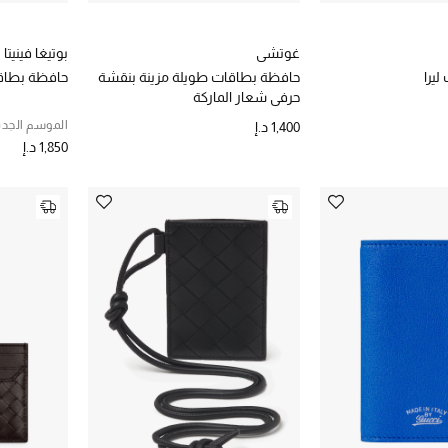
غوتشي
بوتيغا فينيتا
يرا
حافظة بطاقات طويلة مزينة بنقشة
حافظة بطاق
حرفي شعار الماركة
الموسم الجدي
1,400 د.إ
1,850 د.إ