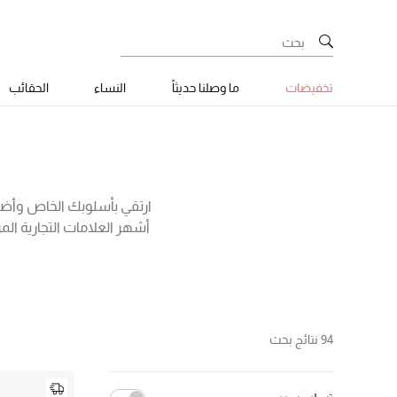
تخفيضات
ما وصلنا حديثاً
النساء
الحقائب
ارتقي بأسلوبك الخاص وأضف 
أشهر العلامات التجارية ال
أنواع الجلود والأقمشة وبتص
نوعها، والتي نأتيك بها من م
أشهر الأسماء
94 نتائج بحث