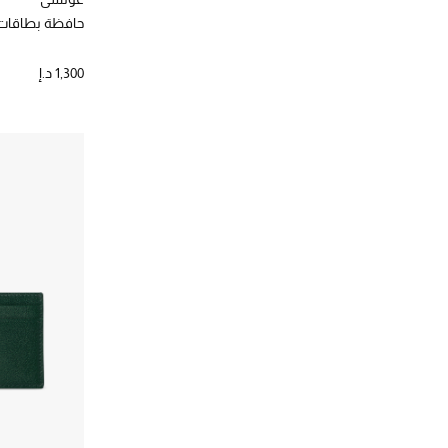
حافظة بطاقات 
1,300 د.إ