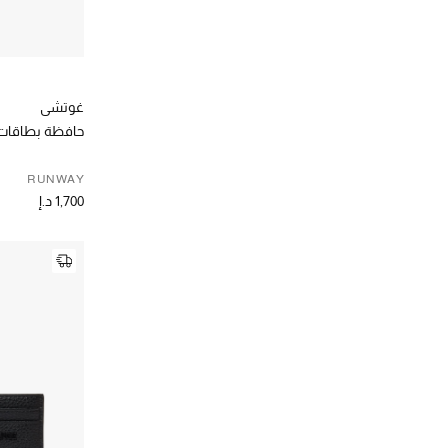
غوتشي
حافظة بطاقات ل
RUNWAY
1,700 د.إ