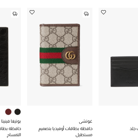
غوتشي
بوتيغا فينيتا
جلد
حافظة بطاقات أوفيديا بتصميم
حافظة بطاق
مستطيل
التمساح