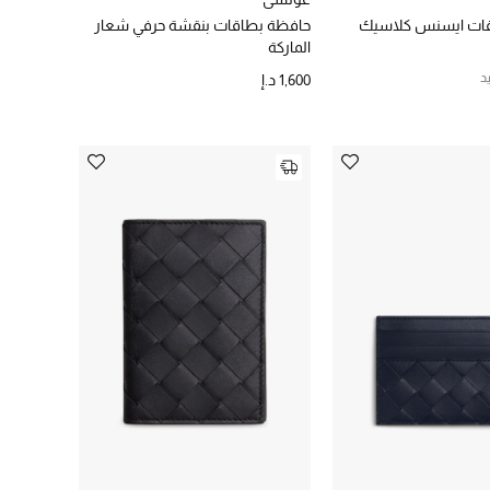
ات ايسنس كلاسيك
حافظة بطاقات بنقشة حرفي شعار
الماركة
د
1,600 د.إ