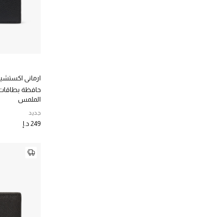
ارماني اكستشي
حافظة بطاقات 
الملمس
جديد
249 د.إ