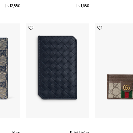
1,650 د.إ
12,550 د.إ
بوتيغا فينيتا
غوتشي