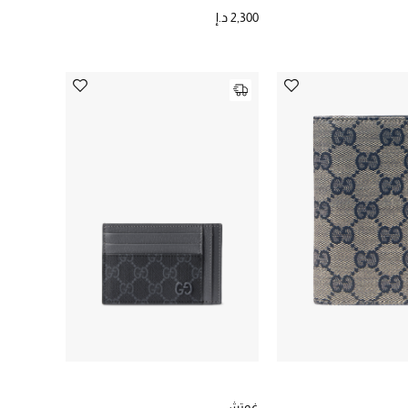
2,300 د.إ
غوتشي