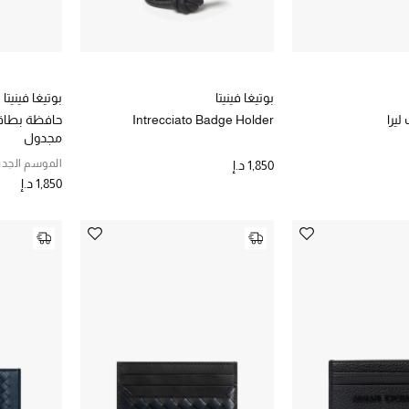
بوتيغا فينيتا
بوتيغا فينيتا
يرا
Intrecciato Badge Holder
حافظة بطاقا
مجدول
الموسم الجدي
1,850 د.إ
1,850 د.إ