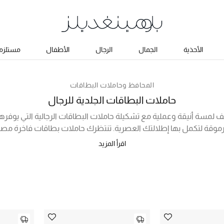
الأحذية
الجمال
الرجال
الأطفال
مستلزما
المحافظ وحاملات البطاقات
حاملات البطاقات الجلدية للرجال
لمسة أنيقة وعملية مع تشكيلة حاملات البطاقات الرجالية التي يوفره
مرموقة لتكمل بها إطلالتك العصرية. تنتظرك حاملات بطاقات فاخرة مصنو
اميم عملية لسهولة تخزينها أثناء التنقل والسفر، فضلاً عن ألوانها الم
اقرأ المزيد
اركات مثل امبوريو ارماني، قوتشي، فالنتينو غارافاني، بالنسياغا، بوتيغا فين
 اللامعة في عالم الموضة. تسوق أونلاين في الإمارات من المجموعة المخ