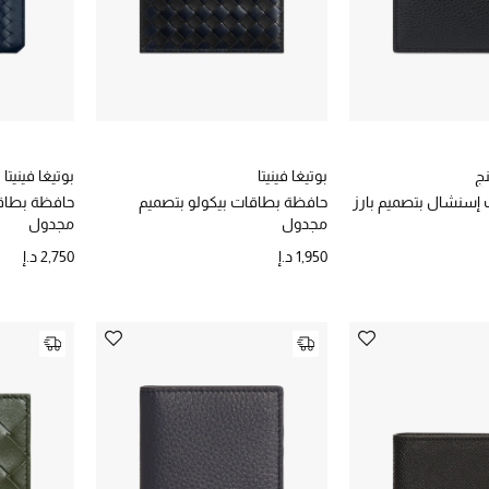
نج
بوتيغا فينيتا
بوتيغا فينيتا
إسنشال بتصميم بارز
حافظة بطاقات بيكولو بتصميم
حافظة بطاقة
مجدول
مجدول
1,950 د.إ
2,750 د.إ