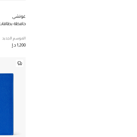
غوتشي
حافظة بطاقات ل
الموسم الجديد
1,200 د.إ