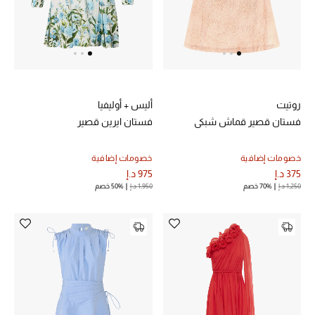
الجمال في بلوميز
دليل مستلزمات الجمال
أبرز الماركات
روتيت
أليس + أوليفيا
فستان قصير قماش شبكي
فستان ايرين قصير
عطور الربيع
تسوقوا الآن
خصومات إضافية
خصومات إضافية
375 د.إ
975 د.إ
1,250 د.إ
70% خصم
1,950 د.إ
50% خصم
الرجال
عرض جميع المنتجات
خصومات