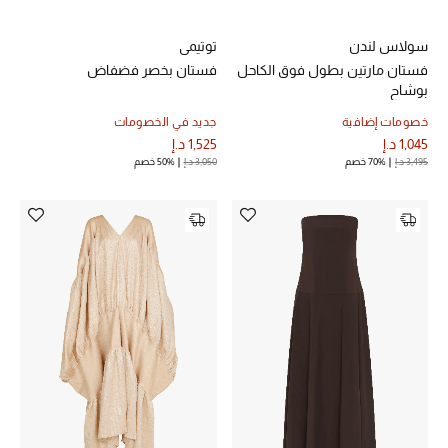
سولاس لندن
توتيمي
فستان مارتين بطول فوق الكاحل
فستان بخصر فضفاض
أحذية مختارة
بوشاح
تسوقوا الأحذية
خصومات إضافية
جديد في الخصومات
1,045 د.إ
1,525 د.إ
3,495 د.إ
70% خصم
3,050 د.إ
50% خصم
الجمال
خصومات
جميع مستحضرات الجمال
الجديد في عالم الجمال
الأكثر مبيعاً
العطور