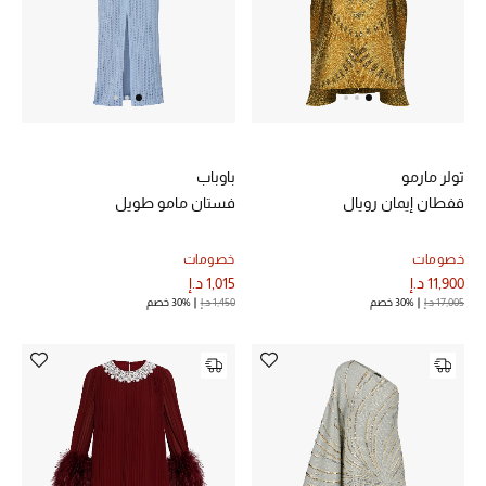
تولر مارمو
باوباب
قفطان إيمان رويال
فستان مامو طويل
خصومات
خصومات
11,900 د.إ
1,015 د.إ
17,005 د.إ
30% خصم
1,450 د.إ
30% خصم