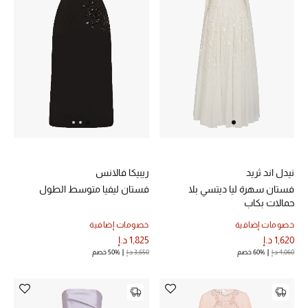
حقائب رجالية
العناية الشخصية بالرجال
صُممت للرجال
تسوقوا للرجال
نيدل اند ثريد
ريبيكا فالانس
الأطفال
فستان سهرة ليا ديتسي بلا
فستان ليفيا متوسط الطول
حمالات بكاب
عرض جميع المنتجات
خصومات إضافية
خصومات إضافية
1,620 د.إ
1,825 د.إ
4,060 د.إ
60% خصم
3,650 د.إ
50% خصم
خصومات
عودة صغاركم للمدارس