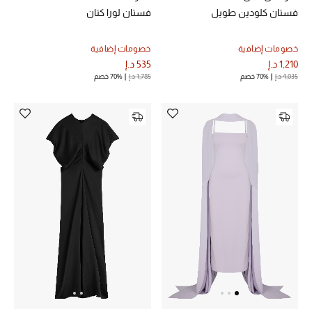
فستان كلودين طويل
فستان لورا كتان
أبرز الحقائب
تسوقوا الحقائب
خصومات إضافية
خصومات إضافية
1,210 د.إ
535 د.إ
4,035 د.إ
70% خصم
1,785 د.إ
70% خصم
الأحذية
الموسم الجديد
أحذية النسائية
تشكيلة الأحذية
الأحذية الرجالية
أحذية للأطفال
أبرز المصممين