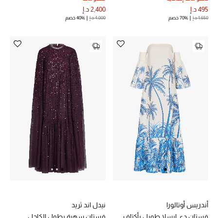
495 د.إ
2,400 د.إ
1,650 د.إ
70% خصم
4,000 د.إ
40% خصم
أندريس أوتالورا
نيدل اند ثريد
فستان دي إيسلا طويل بأكتاف
فستان سهرة بطول الكاحل