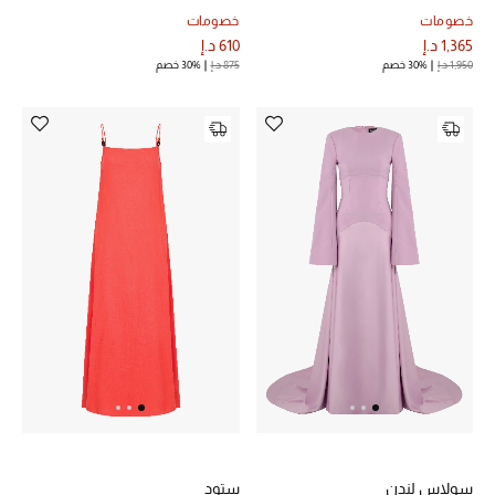
موضة نسائية
خصومات
خصومات
تسوقوا للنساء
1,365 د.إ
610 د.إ
1,950 د.إ
30% خصم
875 د.إ
30% خصم
الحقائب
الموسم الجديد
الحقائب النسائية
دليل ملتزمات الحقائب
حقائب رجالية
حقائب الأطفال
أبرز المصممين
سولاس لندن
ستود