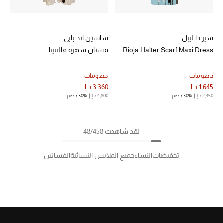
سير ذا ليبل
ساشين اند بابي
Rioja Halter Scarf Maxi Dress
فستان سهرة فالنتينا
خصومات
خصومات
1,645 د.إ
3,360 د.إ
2,350 د.إ
30% خصم
4,800 د.إ
30% خصم
لقد شاهدت 48/458
تخفيضات
النساء
جميع الملابس النسائية
الفساتين