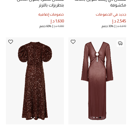
مكشوفة
بتطريزات بالترتر
جديد في الخصومات
خصومات إضافية
2,545 د.إ
1,630 د.إ
3,640 د.إ
30% خصم
4,080 د.إ
60% خصم