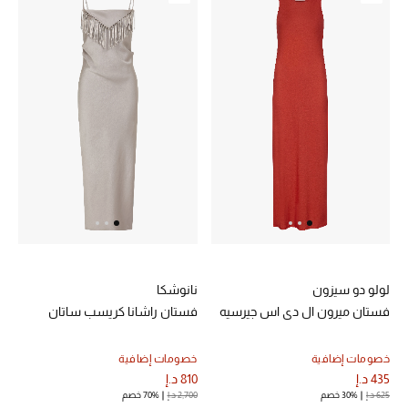
لولو دو سيزون
نانوشكا
فستان ميرون ال دي اس جيرسيه
فستان راشانا كريسب ساتان
خصومات إضافية
خصومات إضافية
435 د.إ
810 د.إ
625 د.إ
30% خصم
2,700 د.إ
70% خصم