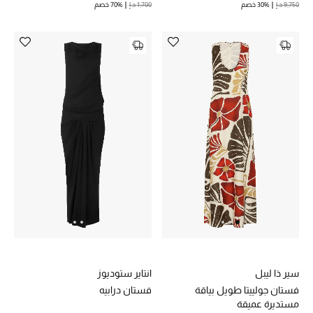
9,750 د.إ
30% خصم
1,700 د.إ
70% خصم
تشكيلة الأعراس
حقائب وأحذية متطابقة
هدايا للنساء
ركن الفخامة
جميع الملابس النسائية
جميع الأحذية النسائية
جميع الحقائب النسائية
جميع الإكسسورات النسائية
سير ذا ليبل
انتاير ستوديوز
فستان جولييتا طويل بياقة
فستان درابيه
مستديرة عميقة