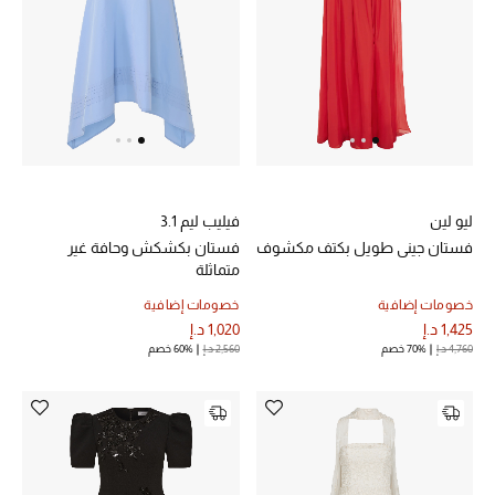
الهدايا
الموسم الجديد
ما وصلنا حديثاً
ركن أناقة المنتجعات
حصريًا عبر الإنترنت
ليو لين
فيليب ليم 3.1
فستان جيني طويل بكتف مكشوف
فستان بكشكش وحافة غير
دليل مستلزمات الرجال
متماثلة
خصومات إضافية
خصومات إضافية
أبرز المصممين
1,425 د.إ
1,020 د.إ
4,760 د.إ
70% خصم
2,560 د.إ
60% خصم
جميع الملابس الرجالية
الأحذية الرجالية
جميع الإكسسورات الرجالية