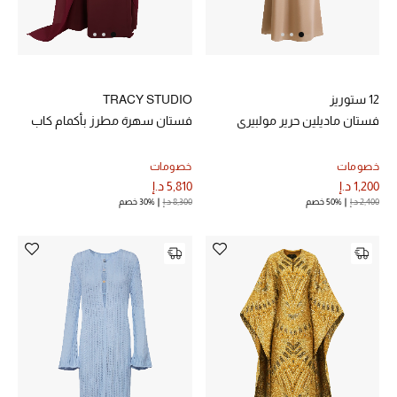
حصريات
الأزياء
12 ستوريز
TRACY STUDIO
الجمال
فستان ماديلين حرير مولبيري
فستان سهرة مطرز بأكمام كاب
مستلزمات المنزل
خصومات
خصومات
1,200 د.إ
5,810 د.إ
2,400 د.إ
50% خصم
8,300 د.إ
30% خصم
توتيمي
تعكس توتيمي فن الأناقة السهلة بقطع أساسية راقية
مصممة لتدوم وتتجاوز صيحات الموسم
تسوقوا توتيمي