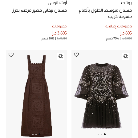
هدايا مُعبرة
روتيت
أوشيانوس
تسوقوا المجوهرات
فستان متوسط الطول بأكمام
فستان تيفاني قصير مرصع بخرز
منفوخة كريب
خصومات إضافية
خصومات
الهدايا
605 د.إ
3,605 د.إ
2,020 د.إ
70% خصم
5,150 د.إ
30% خصم
تسوقوا جميع الهدايا
بطاقة الهدايا الإلكترونية
هدايا حسب المرسل إليه
هدايا حسب المناسبة
هدايا حسب الفئة
النساء