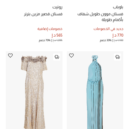
باوباب
روتيت
فستان موون طويل شفاف
فستان قصير مزين بترتر
بأكمام طويلة
جديد في الخصومات
خصومات إضافية
770 د.إ
565 د.إ
1,100 د.إ
30% خصم
1,895 د.إ
70% خصم