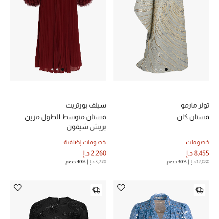
تولر مارمو
سيلف بورتريت
فستان كان
فستان متوسط الطول مزين
بريش شيفون
خصومات
خصومات إضافية
8,455 د.إ
2,260 د.إ
12,080 د.إ
30% خصم
3,770 د.إ
40% خصم