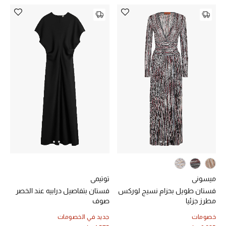
أبرز المصممين
العودة إلى المدرسة
تسوقوا التشكيلة
مستلزمات المنزل
عرض جميع المنتجات
الهدايا
ما وصلنا حديثا
ميسوني
توتيمي
فستان طويل بحزام نسيج لوركس
فستان بتفاصيل درابيه عند الخصر
أبرز المصممين
مطرز جزئيا
صوف
خصومات
جديد في الخصومات
غرفة الطعام