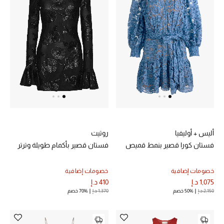
أليس + أوليفيا
روتيت
فستان كورا قصير بنمط قميص
فستان قصير بأكمام طويلة وترتر
خصومات إضافية
خصومات إضافية
1,075 د.إ
410 د.إ
2,150 د.إ
50% خصم
1,370 د.إ
70% خصم