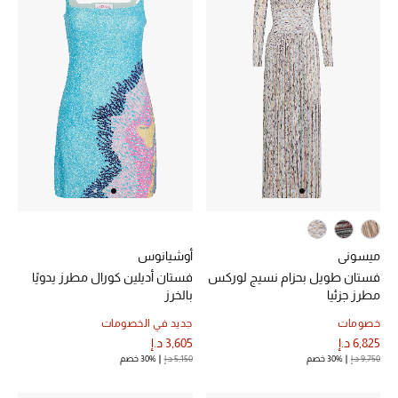
الرجال
الجمال
الأطفال
مستلزمات المنزل
المجوهرات
ميسوني
أوشيانوس
جديد لدينا
فستان طويل بحزام نسيج لوركس
فستان أديلين كورال مطرز يدويًا
نسوقوا أحدث ما وصلنا
مطرز جزئيا
بالخرز
خصومات
جديد في الخصومات
6,825 د.إ
3,605 د.إ
النساء
9,750 د.إ
30% خصم
5,150 د.إ
30% خصم