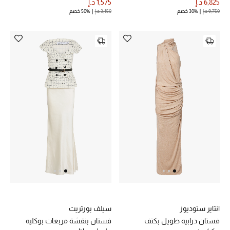
6,825 د.إ
1,575 د.إ
9,750 د.إ
30% خصم
3,150 د.إ
50% خصم
الديكورات والإكسسوارات
الأثاث
الشراشف
الحمام
أجهزة المطبخ والمنزل
الشموع والعطور المنزلية
مستلزمات المنزل
تسوقوا للمنزل
انتاير ستوديوز
سيلف بورتريت
فستان درابيه طويل بكتف
فستان بنقشة مربعات بوكليه