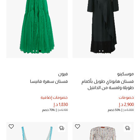
خصم حتى 70%
تسوقوا الآن
ما وصلنا حديثاً
ما وصلنا حديثاً
موسكينو
فيون
فستان هابوتاي طويل بأكمام
فستان سهرة فانيسا
الموسم الجديد
طويلة ولمسة من الدانتيل
خصومات
خصومات إضافية
النساء
2,900 د.إ
1,830 د.إ
5,800 د.إ
50% خصم
6,100 د.إ
70% خصم
الحقائب النسائية
أحذية النسائية