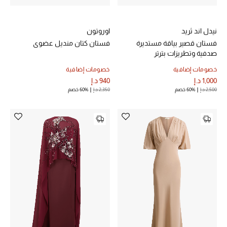
الرجال
الأطفال
نيدل اند ثريد
اوروتون
فستان قصير بياقة مستديرة
فستان كتان منديل عضوي
المستلزمات المنزلية
صدفية وتطريزات بترتر
خصومات إضافية
خصومات إضافية
هدايا حسب السعر
1,000 د.إ
940 د.إ
2,500 د.إ
60% خصم
2,350 د.إ
60% خصم
هدايا للجميع
تسوقوا الهدايا
المصممون
المصممون أ-ي
مصممون جدد