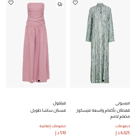
عرض جميع المنتجات
خصومات
ما وصلنا حديثاً
الموسم الجديد
ركن أناقة المنتجعات
حصريًا عبر الإنترنت
جميع إصدارتنا النسائية
تشكيلة المناسبات للنساء
ميسوني
فيثفول
قفطان بأكمام واسعة فيسكوز
فستان ساشا طويل
مضلع لامع
الحب للمحلي
خصومات
خصومات إضافية
الملابس الرياضية النسائية
6,825 د.إ
510 د.إ