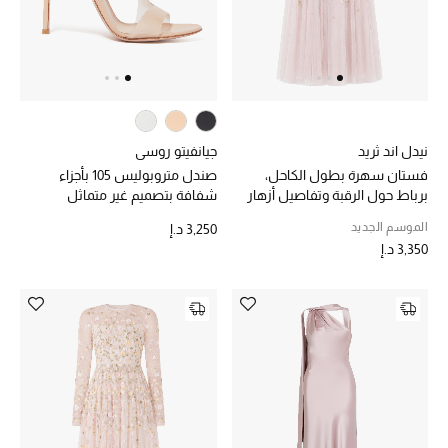
خصم حتى 70%
تسوقوا الآن
نيدل اند ثريد
جيانفيتو روسي
ما وصلنا حديثاً
فستان سهرة بطول الكاحل،
صندل متروبوليس 105 بأجزاء
برباط حول الرقبة وتفاصيل أزهار
شفافة بتصميم غير متماثل
ما وصلنا حديثاً
الموسم الجديد
3,250 د.إ
3,350 د.إ
الموسم الجديد
النساء
الحقائب النسائية
أحذية النسائية