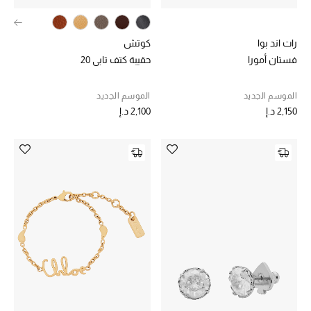
رات اند بوا
كوتش
فستان أمورا
حقيبة كتف تابي 20
الموسم الجديد
الموسم الجديد
2,150 د.إ
2,100 د.إ