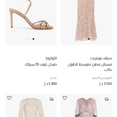
عرض جميع المنتجات
خصومات
ما وصلنا حديثاً
الموسم الجديد
ركن أناقة المنتجعات
سيلف بورتريت
اكوازورا
حصريًا عبر الإنترنت
فستان مطرز متوسط الطول
صندل لوف 85 ستراك
بكاب
جميع إصدارتنا النسائية
الموسم الجديد
جديد
3,550 د.إ
5,900 د.إ
تشكيلة المناسبات للنساء
الحب للمحلي
الملابس الرياضية النسائية