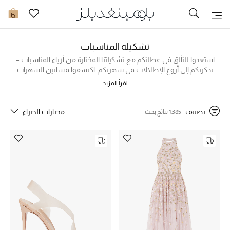
تخفيضات
0
مشاهدة الكل
تشكيلة المناسبات
استعدوا للتألق في عطلتكم مع تشكيلتنا المختارة من أزياء المناسبات –
تذكرتكم إلى أروع الإطلالات في سهرتكم. اكتشفوا فساتين السهرات
جديد في الخصومات
الأنيقة من ألميس، نيدل اند ثريد ولا دوبل جي. ولا تنسوا إضافة
اقرأ المزيد
الإكسسوارات المثالية لإكمال إطلالتكم مع التصاميم المذهلة من
مزيد من التخفيضات
جاكيموس، كوتش ومارك جاكوبس. ولعشاق المجوهرات الفاخرة،
اكتشفوا مجوهرات مارلي نيويورك لتخطفوا بها الأنظار.
تصنيف
مختارات الخبراء
1.385 نتائج بحث
النساء
الرجال
الجمال
الأطفال
مستلزمات المنزل