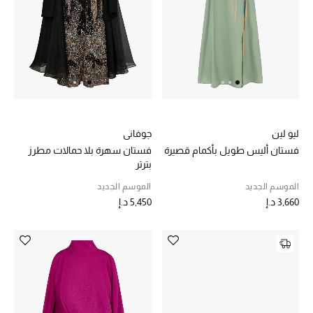
هدايا مُعبرة
تسوقوا المجوهرات
الهدايا
تسوقوا جميع الهدايا
ليو لين
جوفاني
بطاقة الهدايا الإلكترونية
فستان أليس طويل بأكمام قصيرة
فستان سهرة بلا حمالات مطرز
بترتر
هدايا حسب المرسل إليه
الموسم الجديد
الموسم الجديد
3,660 د.إ
5,450 د.إ
هدايا حسب المناسبة
هدايا حسب الفئة
النساء