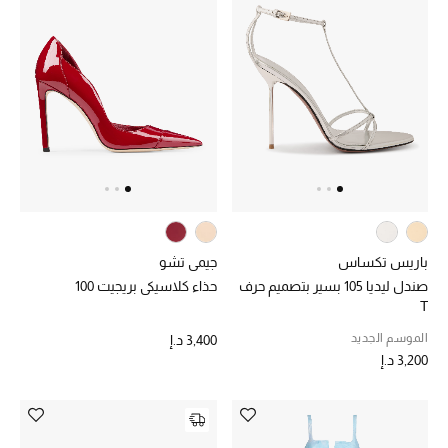
حصريات
الأزياء
الجمال
مستلزمات المنزل
باريس تكساس
جيمي تشو
توتيمي
صندل ليديا 105 بسير بتصميم حرف
حذاء كلاسيكي بريجيت 100
تعكس توتيمي فن الأناقة السهلة بقطع أساسية راقية
T
مصممة لتدوم وتتجاوز صيحات الموسم
تسوقوا توتيمي
الموسم الجديد
3,400 د.إ
3,200 د.إ