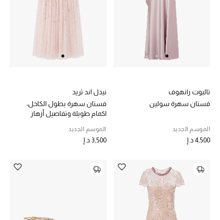
الرجال
الجمال
الأطفال
مستلزمات المنزل
تالبوت رانهوف
نيدل اند ثريد
المجوهرات
فستان سهرة سولين
فستان سهرة بطول الكاحل،
اكمام طويلة وتفاصيل أزهار
الموسم الجديد
الموسم الجديد
4,500 د.إ
3,500 د.إ
جديد لدينا
نسوقوا أحدث ما وصلنا
النساء