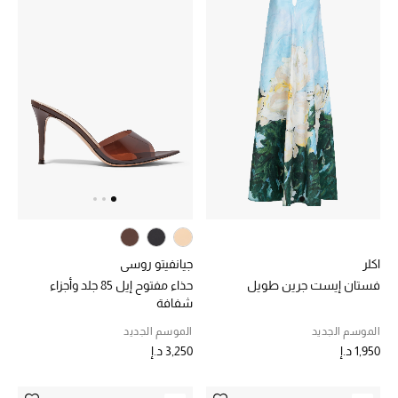
اكلر
جيانفيتو روسي
فستان إيست جرين طويل
حذاء مفتوح إيل 85 جلد وأجزاء
شفافة
الموسم الجديد
الموسم الجديد
1,950 د.إ
3,250 د.إ