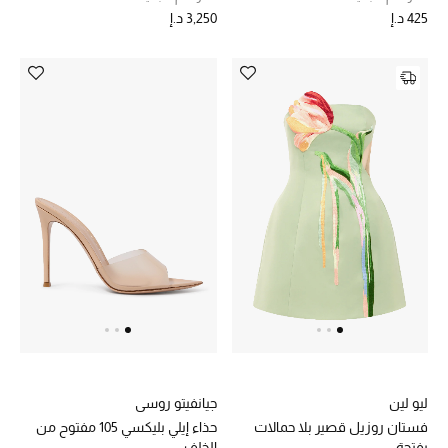
425 د.إ
3,250 د.إ
ليو لين
جيانفيتو روسي
فستان روزيل قصير بلا حمالات
حذاء إيلي بليكسي 105 مفتوح من
بفتحة
الخلف