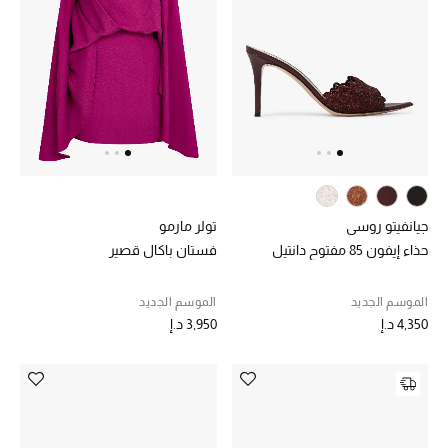
الرجال
الأطفال
المستلزمات المنزلية
هدايا حسب السعر
جيانفيتو روسي
تولر مارمو
هدايا للجميع
حذاء إيفون 85 مفتوح دانتيل
فستان باكال قصير
تسوقوا الهدايا
الموسم الجديد
الموسم الجديد
4,350 د.إ
3,950 د.إ
المصممون
المصممون أ-ي
مصممون جدد