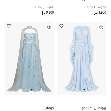
الجمال في بلوميز
الموسم الجديد
الموسم الجديد
3,900 د.إ
9,300 د.إ
دليل مستلزمات الجمال
أبرز الماركات
عطور الربيع
تسوقوا الآن
الرجال
عرض جميع المنتجات
خصومات
برونكس اند بانكو
جوفاني