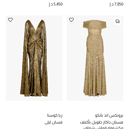
7,850 د.إ
5,450 د.إ
مكتشف العطور
المكياج
العناية بالبشرة
مستحضرات العناية
مستحضرات الاستحمام والعناية بالجسم
العناية بالشعر
الصحة والعافية
هدايا
برونكس اند بانكو
ريا كوستا
مجموعة الجمال
فستان داكار طويل بأكنتف
فسان ليلى
مكشوفة قماش شفاف