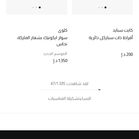
كايت سبايد
كلوي
أقراط ذات سباركل دائرية
سوار ايكونيك بشعار الماركة،
نحاس
الموسم الجديد
200 د.إ
1,350 د.إ
لقد شاهدت 47/1.385
النساء
تشكيلة المناسبات