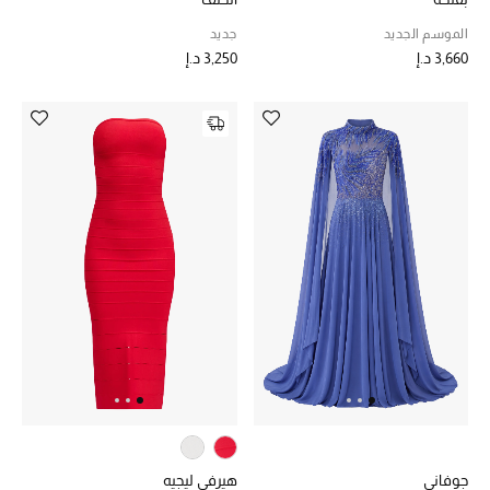
الموسم الجديد
جديد
3,660 د.إ
3,250 د.إ
جوفاني
هيرفي ليجيه