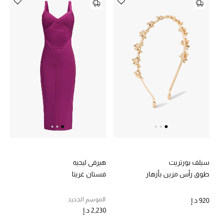
سيلف بورتريت
هيرفي ليجيه
طوق رأس مزين بأزهار
فستان غريتا
الموسم الجديد
920 د.إ
2,230 د.إ