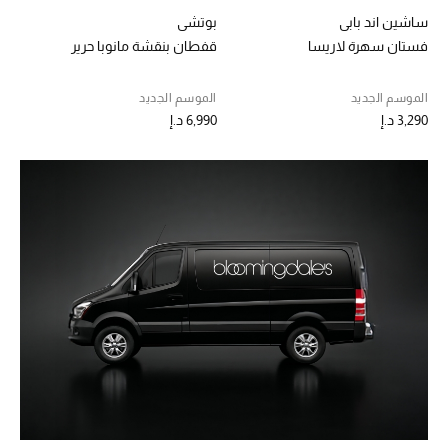
ساشين اند بابي
بوتشي
حقائب رجالية
فستان سهرة لاريسا
قفطان بنقشة مانوبا حرير
العناية الشخصية بالرجال
الموسم الجديد
الموسم الجديد
3,290 د.إ
6,990 د.إ
صُممت للرجال
تسوقوا للرجال
الأطفال
عرض جميع المنتجات
خصومات
عودة صغاركم للمدارس