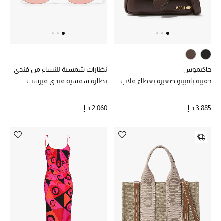
الديكورات والإكسسوارات
الأثاث
الشراشف
جاكيموس
نظارات شمسية للنساء من فندي
حقيبة بامبينو صغيرة بغطاء قلاب
نظارة شمسية فندي فيرست
الحمام
3,885 د.إ
2,060 د.إ
أجهزة المطبخ والمنزل
الشموع والعطور المنزلية
مستلزمات المنزل
تسوقوا للمنزل