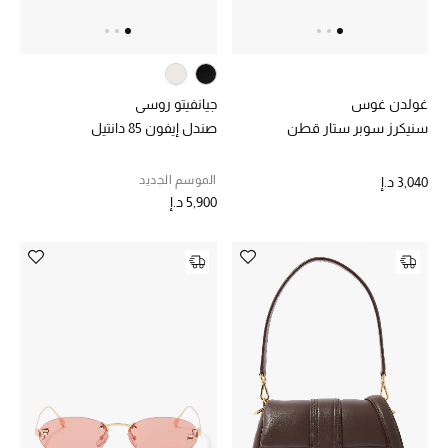
أبرز المصممين
العودة إلى المدرسة
غولدن غوس
جيانفيتو روسي
تسوقوا التشكيلة
سنيكرز سوبر ستار قطن
صندل إيفون 85 دانتيل
الموسم الجديد
3,040 د.إ
مستلزمات المنزل
5,900 د.إ
عرض جميع المنتجات
الهدايا
ما وصلنا حديثا
أبرز المصممين
غرفة الطعام