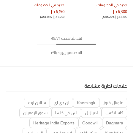
جديد في الخصومات
جديد في الخصومات
6,300 د.إ
6,150 د.إ
8,400 د.إ
25% خصم
8,200 د.إ
25% خصم
لقد شاهدت 48/71
المصممون
زودياك
علامات تجارية مشابهة
غلوبال فيوز
Kaemingk
ان دي اي
سالين ارت
كاساتكس
لابرازيل
اس في كاسا
سوق الزعفران
Heritage India Exports
Goodwill
Dagmara