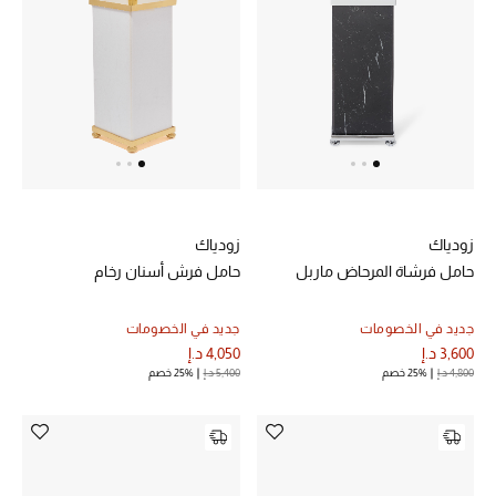
أبرز المصممين
العودة إلى المدرسة
تسوقوا التشكيلة
مستلزمات المنزل
زودياك
زودياك
حامل فرشاة المرحاض ماربل
حامل فرش أسنان رخام
عرض جميع المنتجات
الهدايا
جديد في الخصومات
جديد في الخصومات
3,600 د.إ
4,050 د.إ
4,800 د.إ
25% خصم
5,400 د.إ
25% خصم
ما وصلنا حديثا
أبرز المصممين
غرفة الطعام