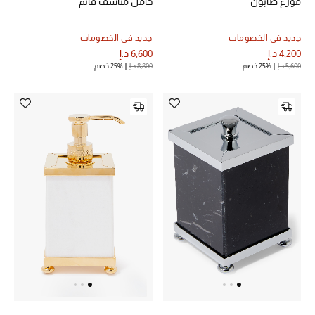
موزع صابون
حامل مناشف قائم
حصريات
جديد في الخصومات
جديد في الخصومات
4,200 د.إ
6,600 د.إ
الأزياء
5,600 د.إ
25% خصم
8,800 د.إ
25% خصم
الجمال
مستلزمات المنزل
توتيمي
تعكس توتيمي فن الأناقة السهلة بقطع أساسية راقية
مصممة لتدوم وتتجاوز صيحات الموسم
تسوقوا توتيمي