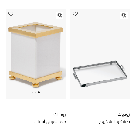
أبرز الحقائب
تسوقوا الحقائب
الأحذية
الموسم الجديد
أحذية النسائية
تشكيلة الأحذية
الأحذية الرجالية
زودياك
زودياك
أحذية للأطفال
صينية زجاجية كروم
حامل فرش أسنان
أبرز المصممين