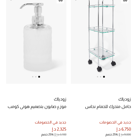
المجوهرات
عرض كل التنزيلات
أبرز المصممين
مجوهرات فاخرة للنساء
مجوهرات عصرية للنساء
إكسسوارات للرجال
مجوهرات فاخرة للأطفال
زودياك
زودياك
حامل متحرك للحمام نحاس
موزع صابون بتصميم هوني كومب
ساعات
جديد في الخصومات
جديد في الخصومات
6,750 د.إ
2,325 د.إ
9,000 د.إ
25% خصم
3,100 د.إ
25% خصم