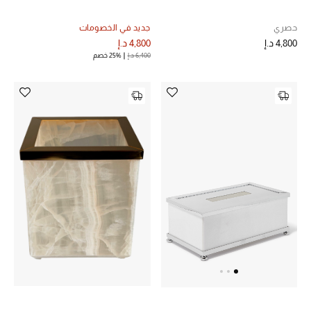
مكتشف العطور
حصري
جديد في الخصومات
4,800 د.إ
4,800 د.إ
المكياج
6,400 د.إ
25% خصم
العناية بالبشرة
مستحضرات العناية
مستحضرات الاستحمام والعناية بالجسم
العناية بالشعر
الصحة والعافية
هدايا
مجموعة الجمال