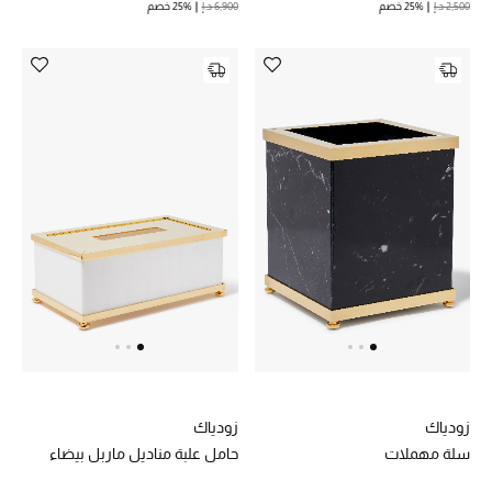
2,500 د.إ
25% خصم
6,900 د.إ
25% خصم
زودياك
زودياك
سلة مهملات
حامل علبة مناديل ماربل بيضاء