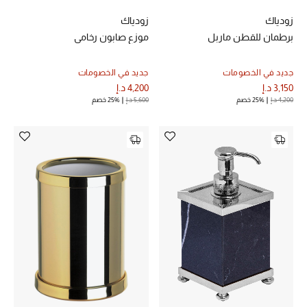
زودياك
زودياك
برطمان للقطن ماربل
موزع صابون رخامي
جديد في الخصومات
جديد في الخصومات
3,150 د.إ
4,200 د.إ
4,200 د.إ
25% خصم
5,600 د.إ
25% خصم