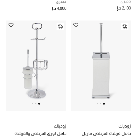
حصري
حصري
2,100 د.إ
4,800 د.إ
أحذية مختارة
تسوقوا الأحذية
الجمال
خصومات
جميع مستحضرات الجمال
الجديد في عالم الجمال
الأكثر مبيعاً
زودياك
زودياك
العطور
حامل فرشاة المرحاض ماربل
حامل لورق المرحاض والفرشاة