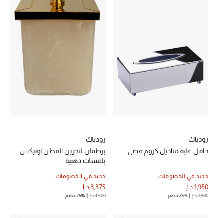
زودياك
زودياك
حامل علبة مناديل كروم فضي
برطمان لتخزين القطن اونيكس
بلمسات ذهبية
جديد في الخصومات
جديد في الخصومات
1,950 د.إ
3,375 د.إ
2,600 د.إ
25% خصم
4,500 د.إ
25% خصم