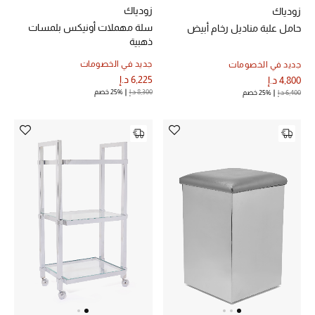
الجمال في بلوميز
زودياك
زودياك
سلة مهملات أونيكس بلمسات
حامل علبة مناديل رخام أبيض
ذهبية
دليل مستلزمات الجمال
جديد في الخصومات
جديد في الخصومات
أبرز الماركات
6,225 د.إ
4,800 د.إ
8,300 د.إ
25% خصم
6,400 د.إ
25% خصم
عطور الربيع
تسوقوا الآن
الرجال
عرض جميع المنتجات
خصومات