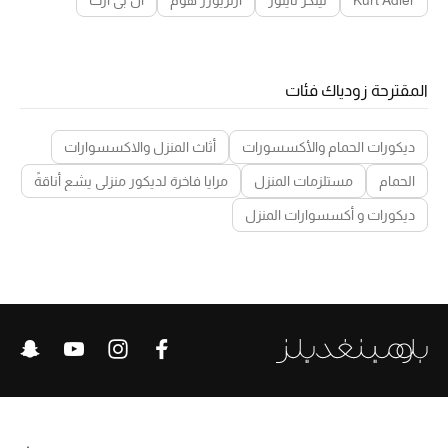
Kurt Adler
تينكر تايلور
ارتريورز هوم
ال بي ارت
المقترحة زودياك فئات
ديكورات الحمام والأكسسورات
أثاث المنزل والاكسسوارات
الحمام
مستلزمات المنزل
مرايا فاخرة لديكور منزلي يشع أناقةً
ديكورات و أكسسوارات المنزل