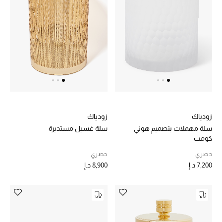
الرجال
الجمال
الأطفال
مستلزمات المنزل
المجوهرات
زودياك
زودياك
سلة مهملات بتصميم هوني
سلة غسيل مستديرة
كومب
جديد لدينا
حصري
حصري
نسوقوا أحدث ما وصلنا
7,200 د.إ
8,900 د.إ
النساء