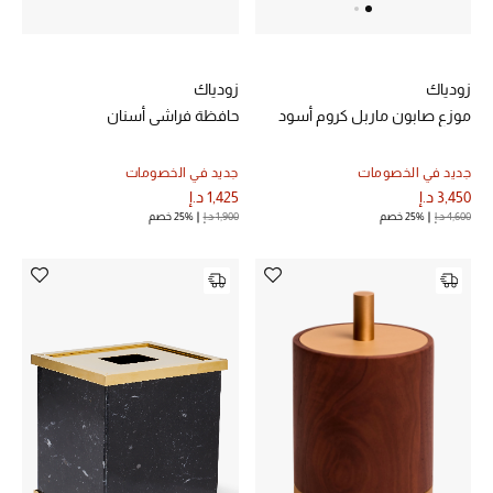
زودياك
زودياك
حافظة فراشي أسنان
موزع صابون ماربل كروم أسود
جديد في الخصومات
جديد في الخصومات
1,425 د.إ
3,450 د.إ
1,900 د.إ
25% خصم
4,600 د.إ
25% خصم