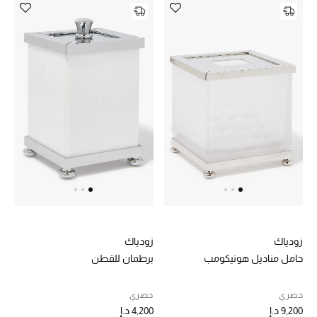
موضة نسائية
تسوقوا للنساء
الحقائب
الموسم الجديد
الحقائب النسائية
دليل ملتزمات الحقائب
حقائب رجالية
زودياك
زودياك
حقائب الأطفال
حامل مناديل هونيكومب
برطمان للقطن
أبرز المصممين
حصري
حصري
9,200 د.إ
4,200 د.إ