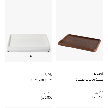
تشكيلة الأعراس
حقائب وأحذية متطابقة
هدايا للنساء
ركن الفخامة
جميع الملابس النسائية
جميع الأحذية النسائية
زودياك
زودياك
جميع الحقائب النسائية
صينية وولنات صغيرة
صينية مستطيلة
جميع الإكسسورات النسائية
حصري
حصري
3,700 د.إ
2,800 د.إ