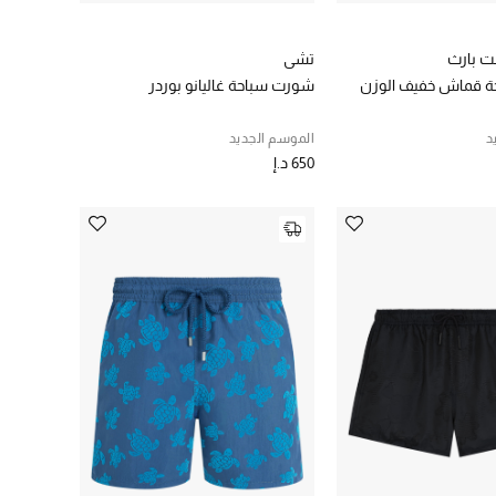
تشي
 قماش خفيف الوزن
شورت سباحة غاليانو بوردر
د
الموسم الجديد
650 د.إ