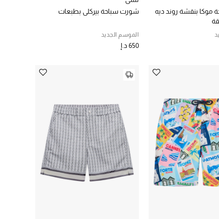
موكا بنقشة روند ديه
شورت سباحة بيركلي بطبعات
قة
د
الموسم الجديد
650 د.إ