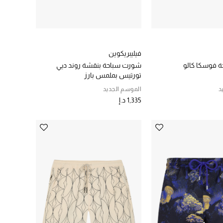
فيليبريكوين
 فوسكا كالو
شورت سباحة بنقشة روند ديي
تورتيس بملمس بارز
د
الموسم الجديد
1,335 د.إ