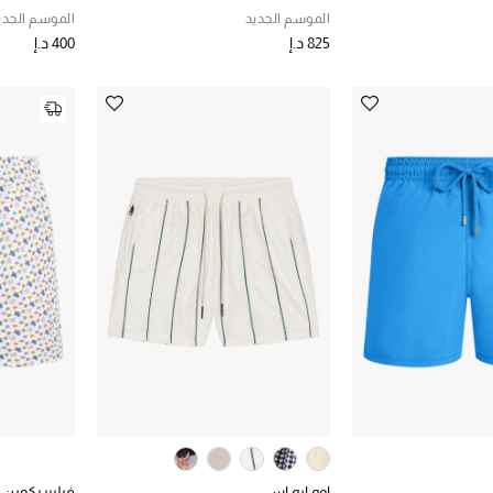
الموسم الجديد
الموسم الجدي
825 د.إ
400 د.إ
اوه ايه اس
فيليبريكوين