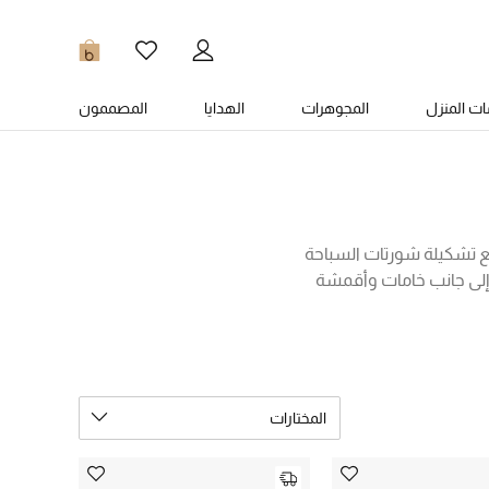
0
ت المنزل
المجوهرات
الهدايا
المصممون
 تشكيلة شورتات السباحة
، إلى جانب خامات وأقمشة
، بوس، فالنتينو غارافاني،
 الطابع العملي والتصميم
الإمارات أدناه!
المختارات