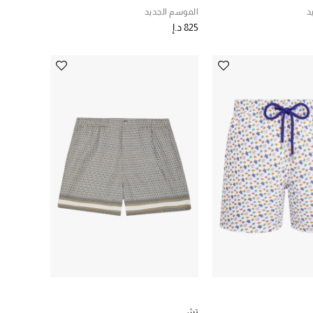
د
الموسم الجديد
825 د.إ
تشي