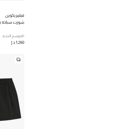
فيليبريكوين
شورت سباحة ر
الموسم الجديد
1,260 د.إ