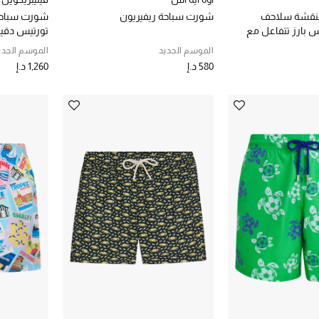
نقشة سلاحف
شورت سباحة ريفيريون
شورت سباحة 
 بارز تتفاعل مع
تورتيس دقي
الموسم الجديد
الموسم الجدي
580 د.إ
1,260 د.إ