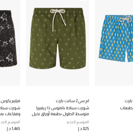
ام سي2 سانت بارث
فيليبريكوين
طبعات
شورت سباحة باتموس ذا ريفييرا
شورت سباحة
متوسط الطول بطبعة أوراق نخيل
وفقاعات بم
بالكامل جاكار
خفيف
الموسم الجديد
الموسم الجدي
825 د.إ
1,465 د.إ