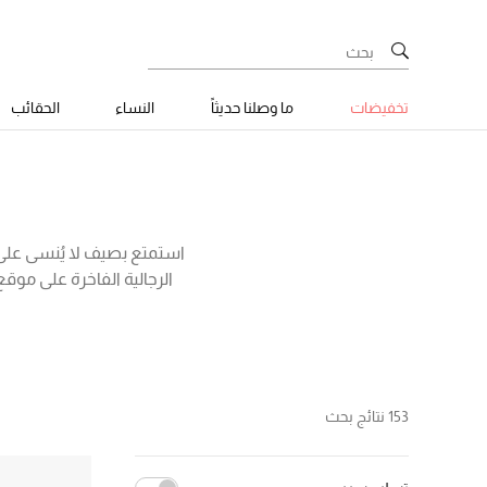
تخفيضات
ما وصلنا حديثاً
النساء
الحقائب
استمتع بصيف لا يُنسى عل
الرجالية الفاخرة على موق
استثنائية تتيح لك السباحة 
ديريك روز، بالم انجلز، ا
الجذاب. اختر الل
153 نتائج بحث