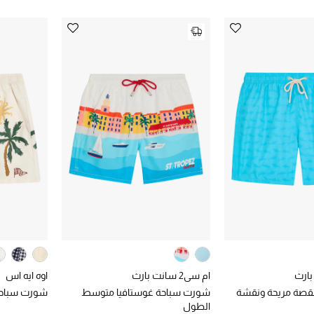
ام سي2 سانت بارث
اوه ايه اس
قصة مريحة ونقشة
شورت سباحة غوستافيا متوسط
شورت سباحة
الطول