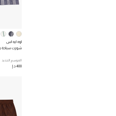
اوه ايه اس
شورت سباحة ري
الموسم الجديد
400 د.إ