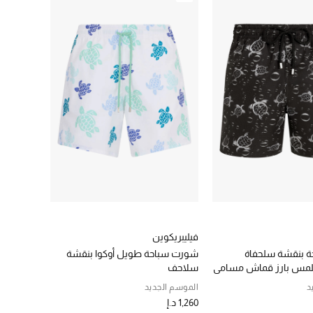
فيليبريكوين
 بنقشة سلحفاة
شورت سباحة طويل أوكوا بنقشة
لمس بارز قماش مسامي
سلاحف
د
الموسم الجديد
1,260 د.إ