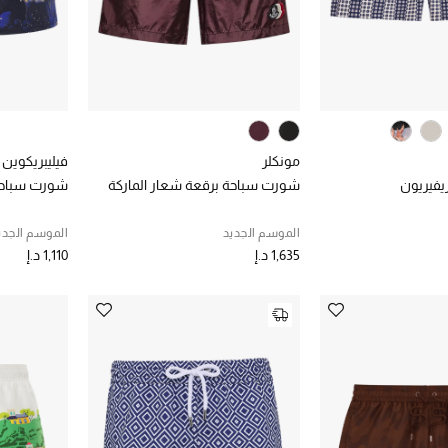
مونكلر
فيليبريكوين
فيريون
شورت سباحة برقعة شعار الماركة
شورت سباحة
الموسم الجديد
الموسم الجدي
1,635 د.إ
1,110 د.إ