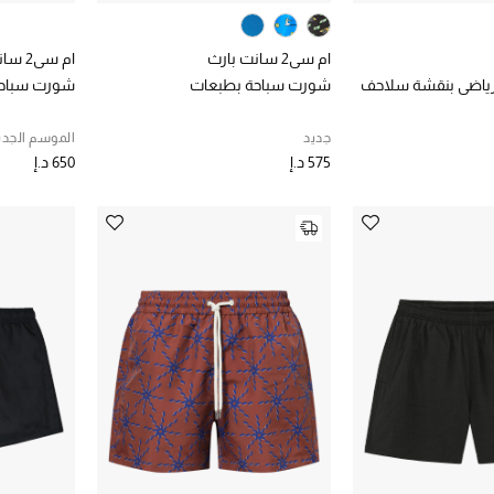
ام سي2 سانت بارث
ام سي2 سانت بارث
ياضي بنقشة سلاحف
شورت سباحة بطبعات
شورت سباحة
جديد
الموسم الجدي
575 د.إ
650 د.إ