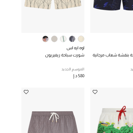
اوه ايه اس
 بنقشة شعاب مرجانية
شورت سباحة ريفيريون
د
الموسم الجديد
580 د.إ