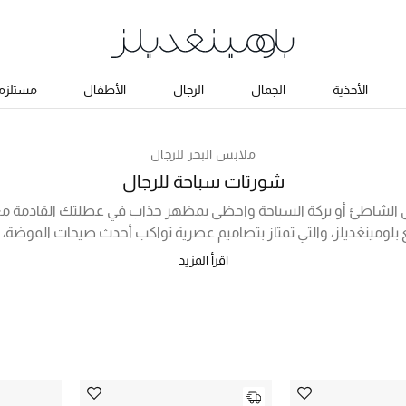
الأحذية
الجمال
الرجال
الأطفال
مستلزما
ملابس البحر للرجال
شورتات سباحة للرجال
ى الشاطئ أو بركة السباحة واحظى بمظهر جذاب في عطلتك القادمة مع
ع بلومينغديلز، والتي تمتاز بتصاميم عصرية تواكب أحدث صيحات الموضة
والحركة بمنتهى الراحة. تنتظرك أدناه مجموعة رائعة من ماركات مثل مونكلر
اقرأ المزيد
وف وايت، والمزيد من أفضل العلامات التجارية العالمية، وبخيارات تجمع بين
ون والموديل المفضل لديك من ضمن المجموعة المتاحة للشراء أونلاين في 