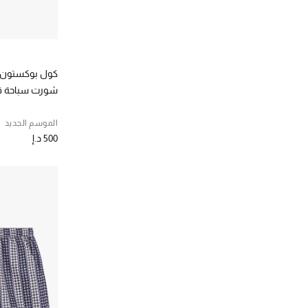
كول بوكستون
شورت سباحة ق
الموسم الجديد
500 د.إ