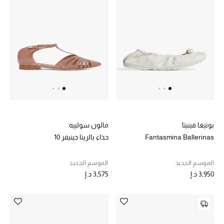
عرض جميع المنتجات
خصومات
ما وصلنا حديثاً
الموسم الجديد
ركن أناقة المنتجعات
حصريًا عبر الإنترنت
بوتيغا فينيتا
مالون سولييه
Fantasmina Ballerinas
حذاء بالرينا جينيفر 10
جميع إصدارتنا النسائية
الموسم الجديد
الموسم الجديد
تشكيلة المناسبات للنساء
3,950 د.إ
3,575 د.إ
الحب للمحلي
الملابس الرياضية النسائية