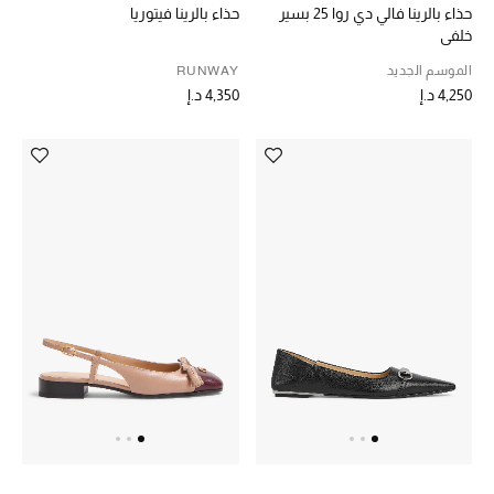
حذاء بالرينا فالي دي روا 25 بسير
حذاء بالرينا فيتوريا
خلفي
الموسم الجديد
RUNWAY
4,250 د.إ
4,350 د.إ