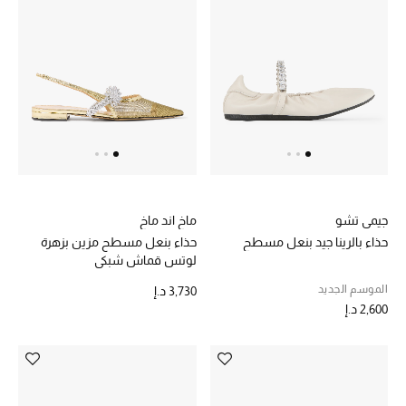
الرجال
الأطفال
المستلزمات المنزلية
هدايا حسب السعر
هدايا للجميع
جيمي تشو
ماخ اند ماخ
تسوقوا الهدايا
حذاء بالرينا جيد بنعل مسطح
حذاء بنعل مسطح مزين بزهرة
لوتس قماش شبكي
الموسم الجديد
3,730 د.إ
المصممون
2,600 د.إ
المصممون أ-ي
مصممون جدد