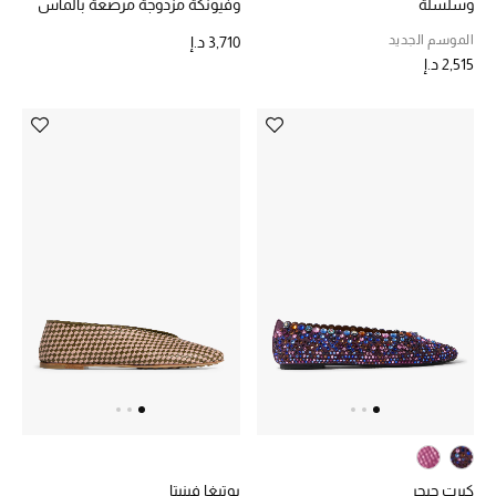
وسلسلة
وفيونكة مزدوجة مرصعة بالماس
الجمال في بلوميز
الموسم الجديد
3,710 د.إ
2,515 د.إ
دليل مستلزمات الجمال
أبرز الماركات
عطور الربيع
تسوقوا الآن
الرجال
عرض جميع المنتجات
خصومات
كيرت جيجر
بوتيغا فينيتا