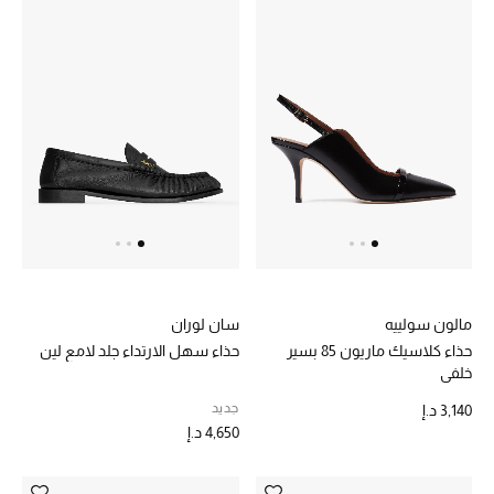
مالون سولييه
سان لوران
حذاء كلاسيك ماريون 85 بسير
حذاء سهل الارتداء جلد لامع لين
خلفي
جديد
3,140 د.إ
4,650 د.إ