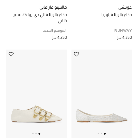
غوتشي
فالنتينو غارافاني
حذاء بالرينا فيتوريا
حذاء بالرينا فالي دي روا 25 بسير
خلفي
RUNWAY
الموسم الجديد
4,350 د.إ
4,250 د.إ