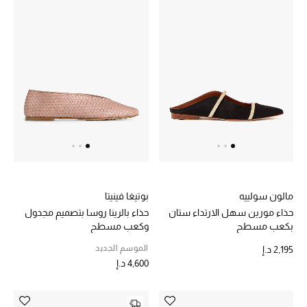
تشكيلة الأعراس
حقائب وأحذية متطابقة
هدايا للنساء
ركن الفخامة
جميع الملابس النسائية
جميع الأحذية النسائية
مالون سولييه
بوتيغا فينيتا
حذاء مورين سهل الارتداء ستان
حذاء بالرينا روسا بتصميم مجدول
جميع الحقائب النسائية
بكعب مسطح
وكعب مسطح
الموسم الجديد
2,195 د.إ
جميع الإكسسورات النسائية
4,600 د.إ