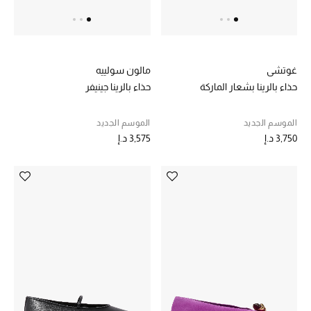
أبرز المصممين
العودة إلى المدرسة
غوتشي
مالون سولييه
تسوقوا التشكيلة
حذاء بالرينا بشعار الماركة
حذاء بالرينا جينيفر
الموسم الجديد
الموسم الجديد
مستلزمات المنزل
3,750 د.إ
3,575 د.إ
عرض جميع المنتجات
الهدايا
ما وصلنا حديثا
أبرز المصممين
غرفة الطعام