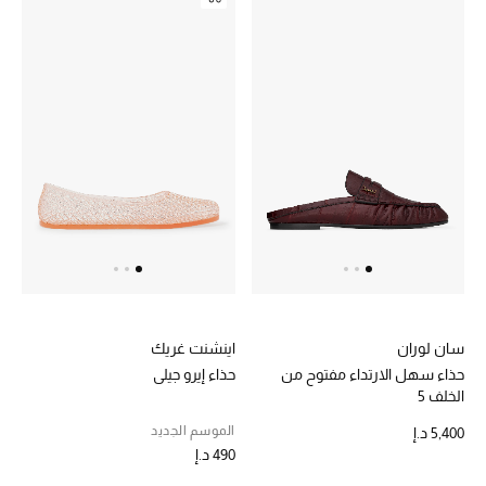
موضة نسائية
تسوقوا للنساء
الحقائب
الموسم الجديد
الحقائب النسائية
دليل ملتزمات الحقائب
حقائب رجالية
سان لوران
اينشنت غريك
حذاء سهل الارتداء مفتوح من
حذاء إيرو جيلي
حقائب الأطفال
الخلف 5
الموسم الجديد
5,400 د.إ
أبرز المصممين
490 د.إ