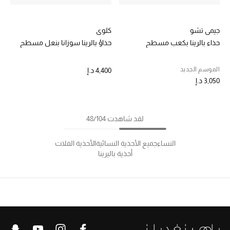
جيمي تشو
كلوي
حذاء بالرينا بكعب مسطح
حذاؤ بالرينا سوزانا بنعل مسطح
الموسم الجديد
4,400 د.إ
3,050 د.إ
لقد شاهدت 48/104
النساء
جميع الأحذية النسائية
الأحذية الفلات
أحذية باليرينا