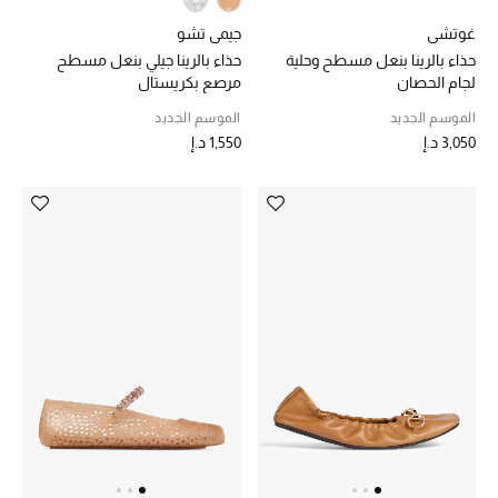
غوتشي
جيمي تشو
حقائب رجالية
حذاء بالرينا بنعل مسطح وحلية
حذاء بالرينا جيلي بنعل مسطح
لجام الحصان
مرصع بكريستال
العناية الشخصية بالرجال
الموسم الجديد
الموسم الجديد
3,050 د.إ
1,550 د.إ
صُممت للرجال
تسوقوا للرجال
الأطفال
عرض جميع المنتجات
خصومات
عودة صغاركم للمدارس