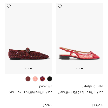
أبرز الحقائب
تسوقوا الحقائب
الأحذية
الموسم الجديد
أحذية النسائية
تشكيلة الأحذية
الأحذية الرجالية
فالنتينو غارافاني
كيرت جيجر
حذاء بالرينا فاليه دو روا بسير خلفي
حذاء بالرينا مايفير بكعب مسطح
أحذية للأطفال
4,250 د.إ
975 د.إ
أبرز المصممين