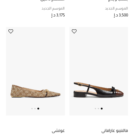
الموسم الجديد
الموسم الجديد
3,500 د.إ
3,175 د.إ
فالنتينو غارافاني
غوتشي