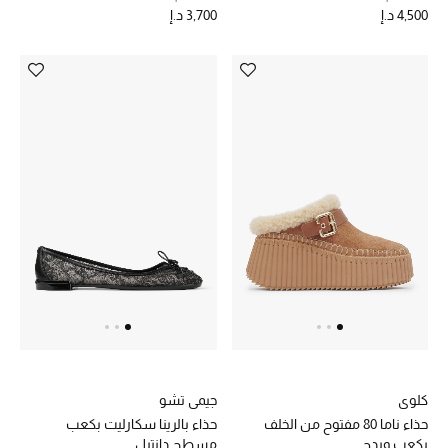
4,500 د.إ
3,700 د.إ
كلوي
جيمي تشو
حذاء ناما 80 مفتوح من الخلف
حذاء بالرينا سكارليت بكعب
بكعب ويدج
مسطح دانتيل