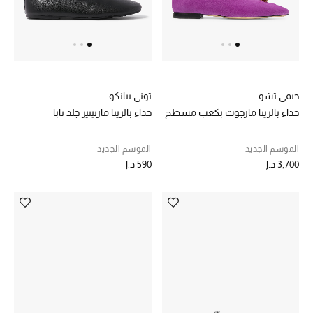
الديكورات والإكسسوارات
الأثاث
جيمي تشو
توني بيانكو
الشراشف
حذاء بالرينا مارجوت بكعب مسطح
حذاء بالرينا مارتينيز جلد نابا
الحمام
الموسم الجديد
الموسم الجديد
أجهزة المطبخ والمنزل
3,700 د.إ
590 د.إ
الشموع والعطور المنزلية
مستلزمات المنزل
تسوقوا للمنزل