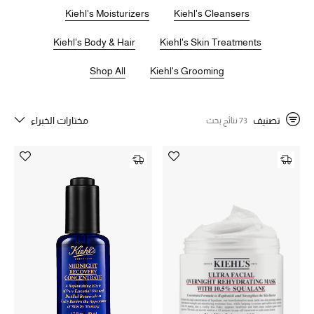
للبشرة الحساسة، قناع تنظيف المسامات بعمق، لوشن للجسم لتجديد
Kiehl's Moisturizers
Kiehl's Cleansers
البشرة، والكثير من المنتجات الراقية الأخرى للبشرة والشعر والجسم.
Kiehl's Body & Hair
Kiehl's Skin Treatments
خصم حتى 70%
تسوقوا الآن
Shop All
Kiehl's Grooming
ما وصلنا حديثاً
تصنيف
مختارات الخبراء
73 نتائج بحث
ما وصلنا حديثاً
الموسم الجديد
النساء
الحقائب النسائية
أحذية النسائية