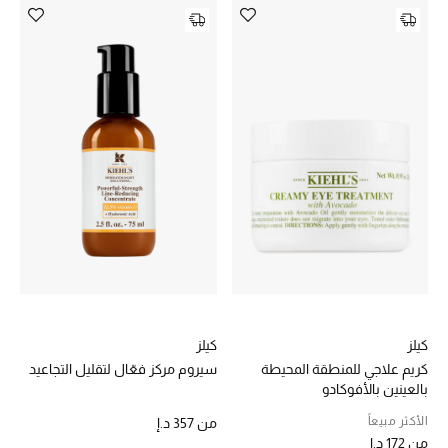
الديكورات والإكسسوارات
الأثاث
الشراشف
الحمام
أجهزة المطبخ والمنزل
الشموع والعطور المنزلية
كيلز
كيلز
كريم علاجي للمنطقة المحيطة
سيروم مركز فعّال لتقليل التجاعيد
مستلزمات المنزل
بالعينين بالأفوكادو
تسوقوا للمنزل
الأكثر مبيعاً
من
357 د.إ
من
172 د.إ