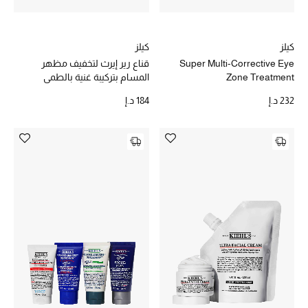
كيلز
كيلز
Super Multi-Corrective Eye
قناع رير إيرث لتخفيف مظهر
Zone Treatment
المسام بتركيبة غنية بالطمي
232 د.إ
184 د.إ