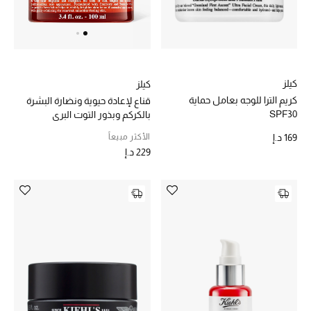
عرض جميع المنتجات
خصومات
ما وصلنا حديثاً
كيلز
كيلز
كريم الترا للوجه بعامل حماية
قناع لإعادة حيوية ونضارة البشرة
الموسم الجديد
SPF30‏
بالكركم وبذور التوت البري
ركن أناقة المنتجعات
الأكثر مبيعاً
169 د.إ
229 د.إ
حصريًا عبر الإنترنت
جميع إصدارتنا النسائية
تشكيلة المناسبات للنساء
الحب للمحلي
الملابس الرياضية النسائية