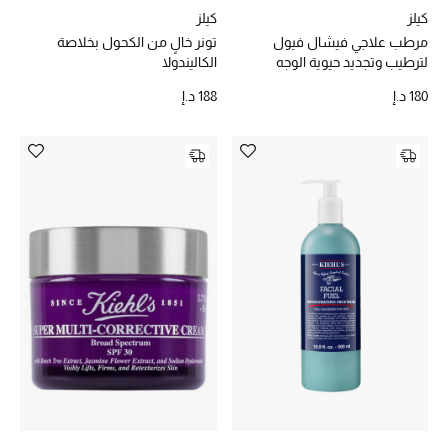
كيلز
كيلز
مرطب علاجي فيشال فيول
تونر خالٍ من الكحول بخلاصة
لترطيب وتجديد حيوية الوجه
الكاليندولا
180 د.إ
188 د.إ