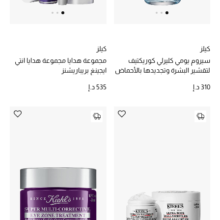
كيلز
كيلز
سيروم يومي كليرلي كوريكتيف
مجموعة هدايا مجموعة هدايا انتي
لتقشير البشرة وتجديدها بالأحماض
ايجينغ بريباريشنز
الثلاثية
310 د.إ
535 د.إ