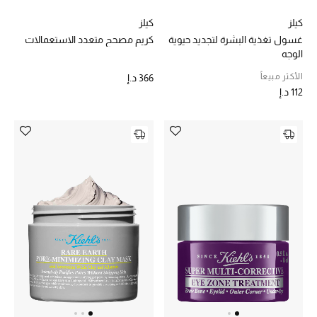
كيلز
كيلز
غسول تغذية البشرة لتجديد حيوية
كريم مصحح متعدد الاستعمالات
الوجه
الأكثر مبيعاً
366 د.إ
112 د.إ