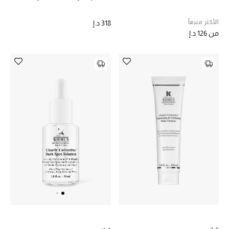
الرجال
الأكثر مبيعاً
318 د.إ
الأطفال
من
126 د.إ
المستلزمات المنزلية
هدايا حسب السعر
هدايا للجميع
تسوقوا الهدايا
المصممون
المصممون أ-ي
مصممون جدد