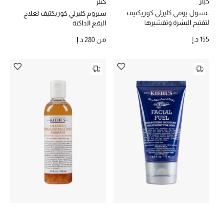
كيلز
كيلز
غسول يومي كليرلي كوريكتيف
سيروم كليرلي كوريكتيف لعلاج
حصريات
لتفتيح البشرة وتقشيرها
البقع الداكنة
155 د.إ
من
280 د.إ
الأزياء
الجمال
مستلزمات المنزل
توتيمي
تعكس توتيمي فن الأناقة السهلة بقطع أساسية راقية
مصممة لتدوم وتتجاوز صيحات الموسم
تسوقوا توتيمي