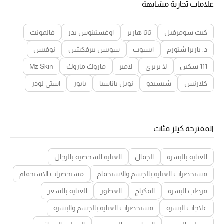
علامات تجارية مشابهة
كيت سومرفيل
تاتا هاربر
اوغستينوس بدر
فالمونت
د. باربرا شتورم
ايسوب
سويس بيرفكشن
نوفيس
111 سكين
لا بريري
لامير
ماروك ماروك
Mz Skin
كلارنس
شيسيدو
نوبل باناسيا
بابور
استي لودر
المقترحة كيلز فئات
العناية بالبشرة
الجمال
العناية الشخصية بالرجال
مستحضرات العناية بالجسم والاستحمام
مستحضرات الاستحمام
مرطب البشرة
المكياج
العطور
العناية بالشعر
علاجات البشرة
مستحضرات العناية بالجسم والبشرة