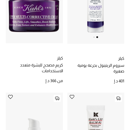
أحذية مختارة
تسوقوا الأحذية
الجمال
كيلز
كيلز
كريم مصحح للبشرة متعدد
سيروم الريتينول بجرعة يومية
خصومات
الاستخدامات
صغيرة
من
366 د.إ
401 د.إ
جميع مستحضرات الجمال
الجديد في عالم الجمال
الأكثر مبيعاً
العطور