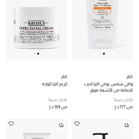
الهدايا
الموسم الجديد
ما وصلنا حديثاً
ركن أناقة المنتجعات
حصريًا عبر الإنترنت
دليل مستلزمات الرجال
كيلز
كيلز
واقي شمس يومي الترا لايت
كريم الترا للوجه‏
أبرز المصممين
للحماية من الأشعة فوق
البنفسجية
الأكثر مبيعاً
الأكثر مبيعاً
جميع الملابس الرجالية
من
177 د.إ
من
169 د.إ
الأحذية الرجالية
جميع الإكسسورات الرجالية