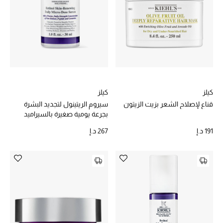
أبرز الحقائب
تسوقوا الحقائب
الأحذية
كيلز
كيلز
الموسم الجديد
قناع لإصلاح الشعر بزيت الزيتون
سيروم الريتينول لتجديد البشرة
بجرعة يومية صغيرة بالسيراميد
أحذية النسائية
والببتيد
191 د.إ
267 د.إ
تشكيلة الأحذية
الأحذية الرجالية
أحذية للأطفال
أبرز المصممين