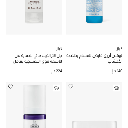
موضة نسائية
تسوقوا للنساء
الحقائب
الموسم الجديد
كيلز
كيلز
لوشن أزرق قابض للمسام بخلاصة
جل الترا لايت مائي للحماية من
الحقائب النسائية
الأعشاب
الأشعة فوق البنفسجية بعامل
SPF 50
140 د.إ
224 د.إ
دليل ملتزمات الحقائب
حقائب رجالية
حقائب الأطفال
أبرز المصممين