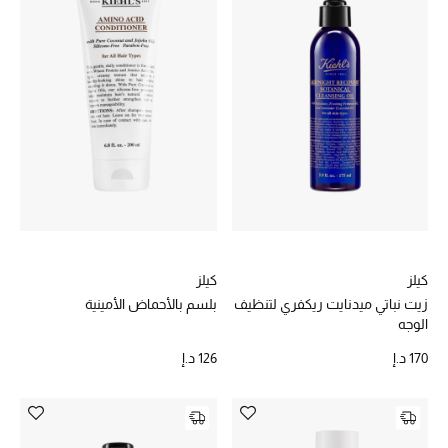
حقائب رجالية
العناية الشخصية بالرجال
صُممت للرجال
تسوقوا للرجال
الأطفال
كيلز
كيلز
زيت نباتي ميدنايت ريكفري لتنظيف
بلسم بالأحماض الأمينية
الوجه
عرض جميع المنتجات
170 د.إ
126 د.إ
خصومات
عودة صغاركم للمدارس