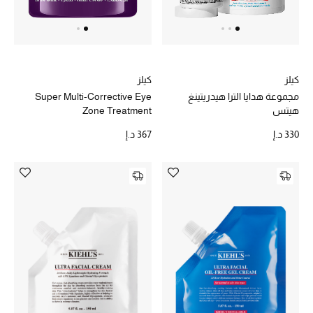
كيلز
كيلز
مجموعة هدايا الترا هيدريتينغ
Super Multi-Corrective Eye
هيتس
Zone Treatment
330 د.إ
367 د.إ