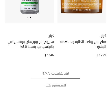
كيلز
كيلز
قناع غني ببتلات الكاليندولا لتهدئة
سيروم الترا بيور هاي بوتنسي غني
البشرة
بالنياسيناميد بنسبة 5.0%
229 د.إ
146 د.إ
لقد شاهدت 47/73
المصممون
كيلز