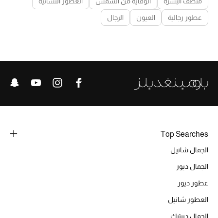
منظف البشرة
الوقاية من الشمس
العطور النسائية
عطور رجالية
العيون
الرجال
Top Searches
الجمال شانيل
الجمال ديور
عطور ديور
العطور شانيل
الجمال ديبتيك