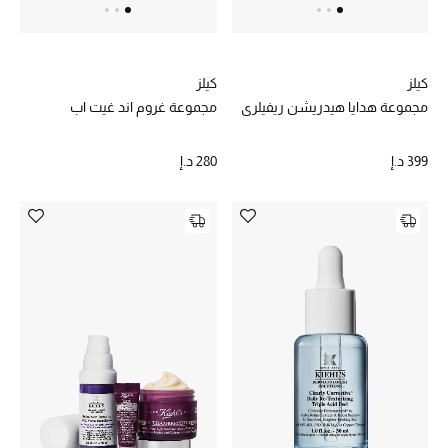
كيلز
كيلز
مجموعة هدايا هيدريشن ريفيلري
مجموعة غروم اند غيت اب
399 د.إ
280 د.إ