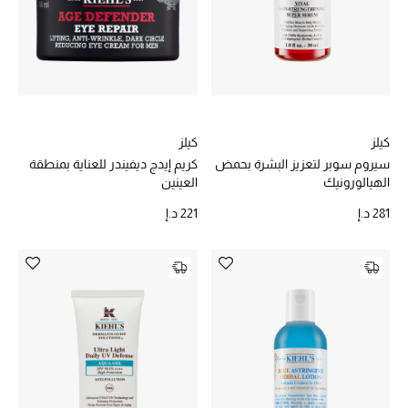
تشكيلة الأعراس
حقائب وأحذية متطابقة
هدايا للنساء
كيلز
كيلز
ركن الفخامة
سيروم سوبر لتعزيز البشرة بحمض
كريم إيدج ديفيندر للعناية بمنطقة
الهيالورونيك
العينين
جميع الملابس النسائية
281 د.إ
221 د.إ
جميع الأحذية النسائية
جميع الحقائب النسائية
جميع الإكسسورات النسائية