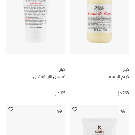
الجمال في بلوميز
دليل مستلزمات الجمال
أبرز الماركات
عطور الربيع
تسوقوا الآن
كيلز
كيلز
كريم للجسم
غسول الترا فيشال
الرجال
263 د.إ
115 د.إ
عرض جميع المنتجات
خصومات