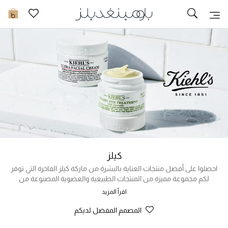
تخفيضات
0
مشاهدة الكل
جديد في الخصومات
مزيد من التخفيضات
النساء
الرجال
كيلز
الجمال
احصلوا على أفضل منتجات العناية بالبشرة من ماركة كيلز الفاخرة التي توفر
لكم مجموعة مميزة من المنتجات الطبيعية والعضوية المصنوعة من
أفضل المواد الصحية وأعلاها جودة، ويمكنكم من خلال موقع بلومينغديلز
الأطفال
اقرأ المزيد
في الإمارات شراء منتجات كيلز المتنوعة أونلاين لحل مشاكل مثل علامات
الشيخوخة وتهيج البشرة والحساسية وحبّ الشباب والتصبّغات الناتجة عن
المصمم المفضل لديكم
مستلزمات المنزل
التعرض للشمس، وتشتمل المنتجات على كريم كيلز للعين، مرطب كيلز