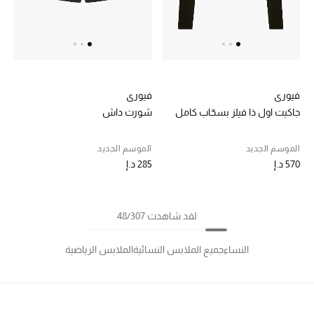
فيوري
فيوري
جاكيت اول ذا فيلز بسحّاب كامل
شورت داش
الموسم الجديد
الموسم الجديد
570 د.إ
285 د.إ
لقد شاهدت 48/307
النساء
جميع الملابس النسائية
الملابس الرياضية