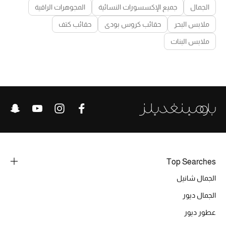
الجمال
جميع الإكسسورات النسائية
المجوهرات الراقية
ملابس البحر
حقائب كروس بودي
حقائب كتف
ملابس البنات
Top Searches
الجمال شانيل
الجمال ديور
عطور ديور