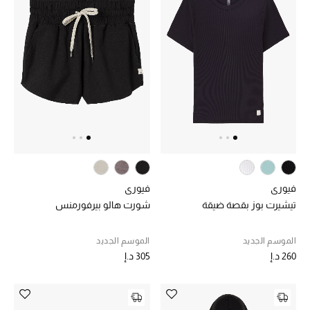
الرجال
الجمال
الأطفال
مستلزمات المنزل
المجوهرات
فيوري
فيوري
جديد لدينا
تيشيرت بوز بقصة ضيقة
شورت هالو بيرفورمنس
نسوقوا أحدث ما وصلنا
الموسم الجديد
الموسم الجديد
260 د.إ
305 د.إ
النساء