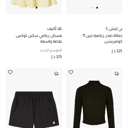
بي ايتش 5
تالا أكتيف
حمالة صدر رياضية جين 11
فستان رياضي سكين لوكس
كومبريشن
بقصة واسعة
الموسم الجديد
325 د.إ
325 د.إ