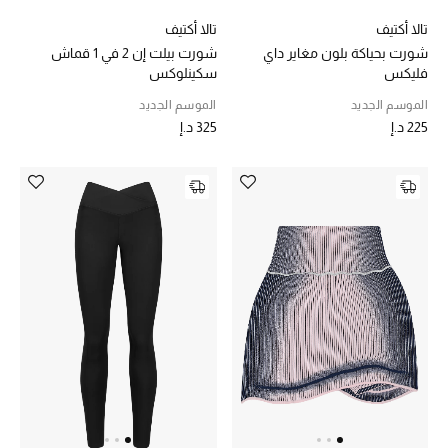
تالا أكتيف
تالا أكتيف
شورت بحياكة بلون مغاير داي
شورت بيلت إن 2 في 1 قماش
فليكس
سكينلوكس
الموسم الجديد
الموسم الجديد
225 د.إ
325 د.إ