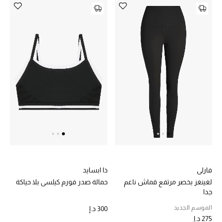
تشكيلة الأعراس
حقائب وأحذية متطابقة
هدايا للنساء
ركن الفخامة
جميع الملابس النسائية
جميع الأحذية النسائية
جميع الحقائب النسائية
فارلي
ذا ابسايد
لغينغز بخصر مرتفع قماش ناعم
حمالة صدر فورم كيلسي بلا حياكة
جميع الإكسسورات النسائية
جدا
الموسم الجديد
300 د.إ
275 د.إ