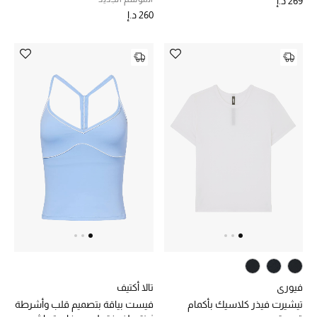
269 د.إ
260 د.إ
فيوري
تالا أكتيف
تيشيرت فيذر كلاسيك بأكمام
فيست بياقة بتصميم قلب وأشرطة