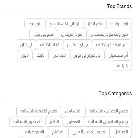
Top Brands
اوف-وايت
بالم انجلز
ارماني اكستشينج
الو يوغا
فير اوف جود إسنشالز
غود امريكان
سويتي بيتي
غيرلفريند كولكتيف
بي اي نيشن
7دايز اكتيف
لي تيان
أتر سيسيل
لي جيرلز لي بويز
اديداس
نايك
ديور
كارتييه
Top Categories
جميع الحقائب النسائية
الفساتين
جميع الأحذية النسائية
جميع الملابس النسائية
العطور
البلايز
العطور النسائية
الصنادل
أحذية الكعب العالي
المكياج
المجوهرات