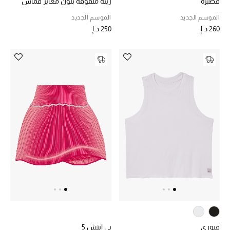
قصيرة
زينة ملفوفة بلون مغاير قماش
دايفليكس
الموسم الجديد
الموسم الجديد
260 د.إ
250 د.إ
فيوري
بي ايتش 5