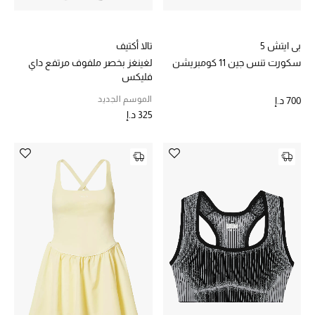
بي ايتش 5
تالا أكتيف
سكورت تنس جين 11 كومبريشن
لغينغز بخصر ملفوف مرتفع داي
فليكس
الموسم الجديد
700 د.إ
325 د.إ