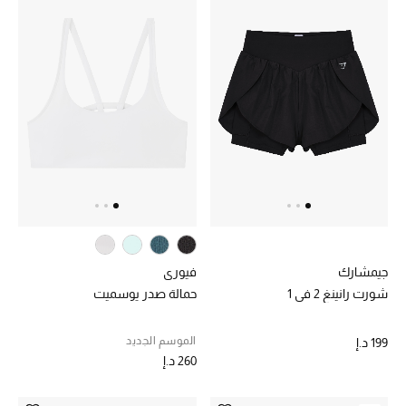
الرجال
الأطفال
المستلزمات المنزلية
هدايا حسب السعر
هدايا للجميع
تسوقوا الهدايا
جيمشارك
فيوري
شورت رانينغ 2 في 1
حمالة صدر يوسميت
المصممون
الموسم الجديد
199 د.إ
المصممون أ-ي
260 د.إ
مصممون جدد