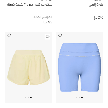
بلوزة إنرجي
سكورت تنس جين 11 بقصة ضيقة
الموسم الجديد
240 د.إ
725 د.إ