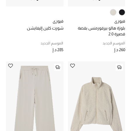
الهدايا
الموسم الجديد
فيوري
فيوري
بلوزة هالو بيرفورمنس بقصة
شورت كلين إليفايشن
ما وصلنا حديثاً
قصيرة 2.0
ركن أناقة المنتجعات
الموسم الجديد
الموسم الجديد
260 د.إ
285 د.إ
حصريًا عبر الإنترنت
دليل مستلزمات الرجال
أبرز المصممين
جميع الملابس الرجالية
الأحذية الرجالية
جميع الإكسسورات الرجالية