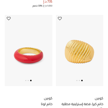
735 د.إ
1,050 د.إ
30% خصم
كوبين
كوبين
خاتم كيرا، فضة إسترلينية مطلية
خاتم لوتا