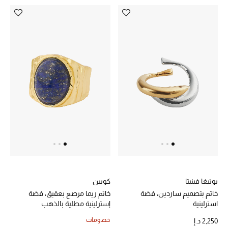
بوتيغا فينيتا
كوبين
خاتم بتصميم ساردين، فضة
خاتم ريما مرصع بعقيق، فضة
استرلينية
إسترلينية مطلية بالذهب
خصومات
2,250 د.إ