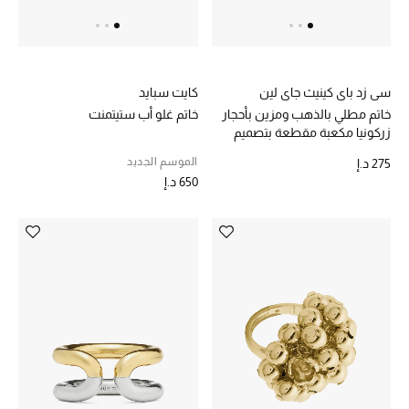
أبرز المصممين
العودة إلى المدرسة
سي زد باي كينيث جاي لين
كايت سبايد
تسوقوا التشكيلة
خاتم مطلي بالذهب ومزين بأحجار
خاتم غلو أب ستيتمنت
زركونيا مكعبة مقطعة بتصميم
زمرد
الموسم الجديد
275 د.إ
مستلزمات المنزل
650 د.إ
عرض جميع المنتجات
الهدايا
ما وصلنا حديثا
أبرز المصممين
غرفة الطعام