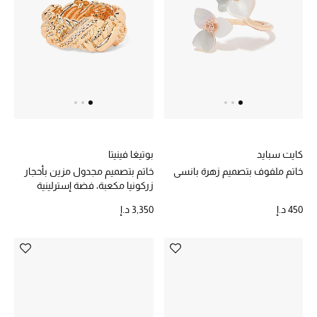
حصريات
الأزياء
الجمال
مستلزمات المنزل
كايت سبايد
بوتيغا فينيتا
خاتم ملفوف بتصميم زهرة بانسي
خاتم بتصميم مجدول مزين بأحجار
زركونيا مكعبة، فضة إسترلينية
توتيمي
مطلية بالذهب عيار 18 قيراط
تعكس توتيمي فن الأناقة السهلة بقطع أساسية راقية
450 د.إ
3,350 د.إ
مصممة لتدوم وتتجاوز صيحات الموسم
تسوقوا توتيمي