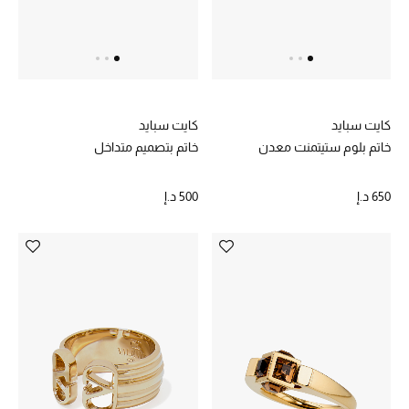
الديكورات والإكسسوارات
الأثاث
كايت سبايد
كايت سبايد
الشراشف
خاتم بلوم ستيتمنت معدن
خاتم بتصميم متداخل
الحمام
650 د.إ
500 د.إ
أجهزة المطبخ والمنزل
الشموع والعطور المنزلية
مستلزمات المنزل
تسوقوا للمنزل