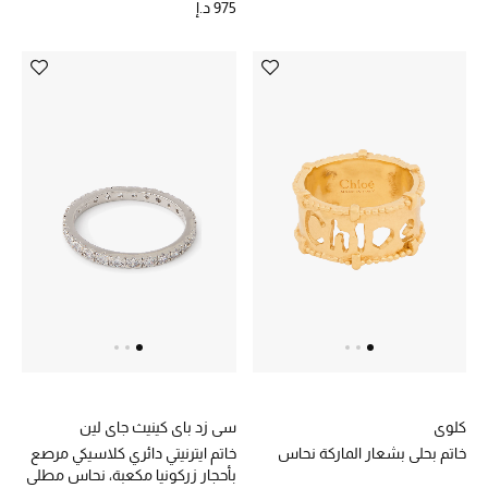
975 د.إ
أحذية مختارة
تسوقوا الأحذية
الجمال
خصومات
جميع مستحضرات الجمال
الجديد في عالم الجمال
الأكثر مبيعاً
كلوي
سي زد باي كينيث جاي لين
خاتم بحلي بشعار الماركة نحاس
خاتم ايترنيتي دائري كلاسيكي مرصع
العطور
بأحجار زركونيا مكعبة، نحاس مطلي