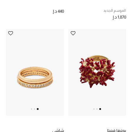
الجمال في بلوميز
الموسم الجديد
440 د.إ
1,870 د.إ
دليل مستلزمات الجمال
أبرز الماركات
عطور الربيع
تسوقوا الآن
الرجال
عرض جميع المنتجات
خصومات
بوتيغا فينيتا
شاشي