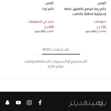
كوبين
كوبين
خاتم ريما مرصع بالعقيق، فضة
خاتم ليدا
إسترلينية مطلية بالذهب
خصومات
جديد في الخصومات
735 د.إ
470 د.إ
1,050 د.إ
30% خصم
675 د.إ
30% خصم
لقد شاهدت 48/62
النساء
جميع الإكسسورات النسائية
المجوهرات
خواتم فاخرة