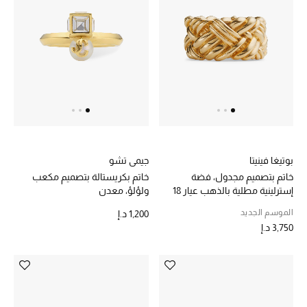
بوتيغا فينيتا
جيمي تشو
خاتم بتصميم مجدول، فضة
خاتم بكريستالة بتصميم مكعب
إسترلينية مطلية بالذهب عيار 18
ولؤلؤ، معدن
قيراط
الموسم الجديد
1,200 د.إ
3,750 د.إ