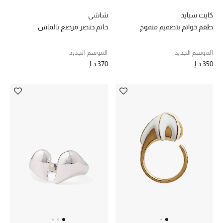
كايت سبايد
شاشي
حقائب رجالية
طقم خواتم بتصميم متموج
خاتم خنصر مرصع بالماس
العناية الشخصية بالرجال
الموسم الجديد
الموسم الجديد
350 د.إ
370 د.إ
صُممت للرجال
تسوقوا للرجال
الأطفال
عرض جميع المنتجات
خصومات
عودة صغاركم للمدارس