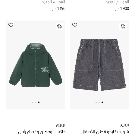
الموسم الجديد
الموسم الجديد
1,900 د.إ
1,150 د.إ
بربري
بربري
شورت كارجو قطن للأطفال
جاكيت بوجهين وغطاء رأس