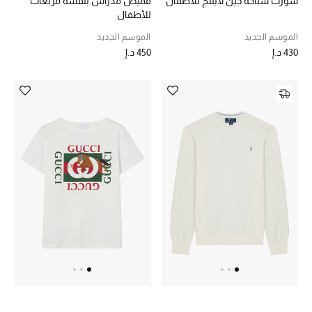
شورت سباحة جين لايتنج للأطفال
قميص مدراس بنقشة مربعات
للأطفال
الموسم الجديد
الموسم الجديد
430 د.إ
450 د.إ
أحذية مختارة
تسوقوا الأحذية
الجمال
خصومات
جميع مستحضرات الجمال
الجديد في عالم الجمال
الأكثر مبيعاً
العطور