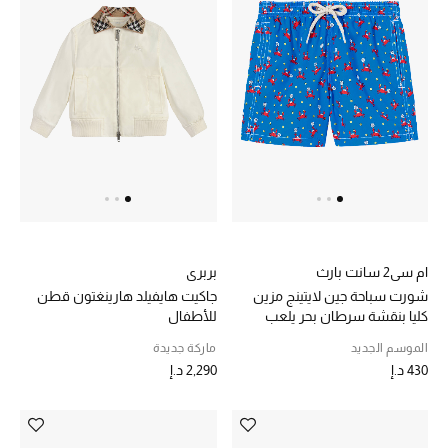
الرجال
الجمال
الأطفال
مستلزمات المنزل
المجوهرات
ام سي2 سانت بارث
بربري
جديد لدينا
شورت سباحة جين لايتينج مزين
جاكيت هايفيلد هارينغتون قطن
نسوقوا أحدث ما وصلنا
كليا بنقشة سرطان بحر يلعب
للأطفال
البادل
الموسم الجديد
ماركة جديدة
430 د.إ
2,290 د.إ
النساء