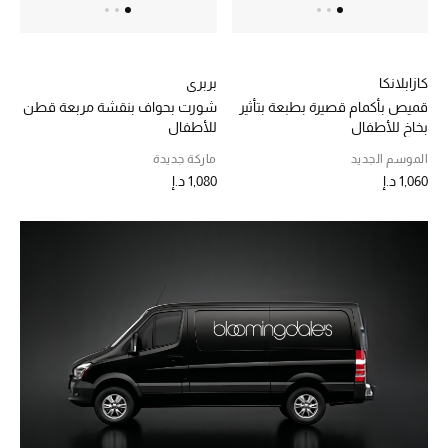
الهدايا
الموسم الجديد
كازابلانكا
بربري
ما وصلنا حديثاً
قميص بأكمام قصيرة بطبعة بتأثير
شورت بحواف بنقشة مربعة قطن
بخاخ للأطفال
للأطفال
ركن أناقة المنتجعات
الموسم الجديد
ماركة جديدة
1,060 د.إ
1,080 د.إ
حصريًا عبر الإنترنت
دليل مستلزمات الرجال
أبرز المصممين
جميع الملابس الرجالية
الأحذية الرجالية
جميع الإكسسورات الرجالية