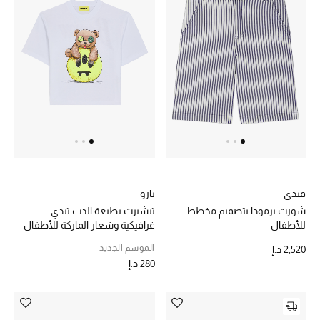
المجوهرات
عرض كل التنزيلات
أبرز المصممين
مجوهرات فاخرة للنساء
مجوهرات عصرية للنساء
إكسسوارات للرجال
فندي
بارو
شورت برمودا بتصميم مخطط
تيشيرت بطبعة الدب تيدي
للأطفال
غرافيكية وشعار الماركة للأطفال
مجوهرات فاخرة للأطفال
الموسم الجديد
2,520 د.إ
ساعات
280 د.إ