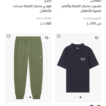
جيفنشي
بربري
تيشيرت بشعار الماركة وأكمام
هودي بشعار الماركة بسحاب
قصيرة للأطفال
للأطفال
الموسم الجديد
ماركة جديدة
من
970 د.إ
1,480 د.إ