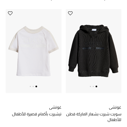
حصريات
الأزياء
الجمال
مستلزمات المنزل
توتيمي
تعكس توتيمي فن الأناقة السهلة بقطع أساسية راقية
مصممة لتدوم وتتجاوز صيحات الموسم
تسوقوا توتيمي
غوتشي
غوتشي
سويت شيرت بشعار الماركة قطن
تيشيرت بأكمام قصيرة للأطفال
للأطفال