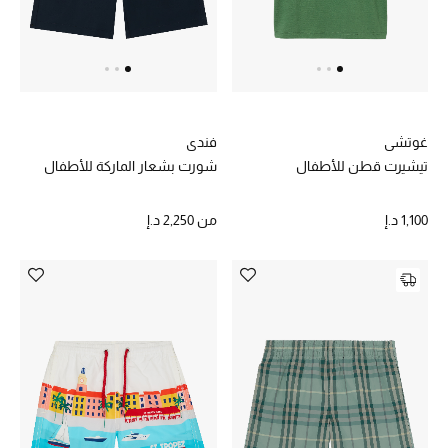
غوتشي
فندي
تيشيرت قطن للأطفال
شورت بشعار الماركة للأطفال
1,100 د.إ
من
2,250 د.إ