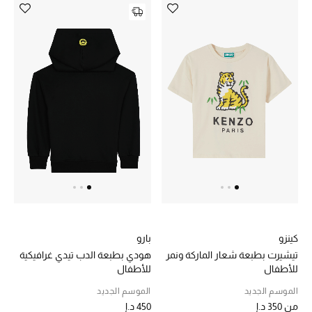
الرجال
الأطفال
المستلزمات المنزلية
هدايا حسب السعر
هدايا للجميع
تسوقوا الهدايا
المصممون
كينزو
بارو
تيشيرت بطبعة شعار الماركة ونمر
هودي بطبعة الدب تيدي غرافيكية
للأطفال
للأطفال
المصممون أ-ي
الموسم الجديد
الموسم الجديد
مصممون جدد
من
350 د.إ
450 د.إ