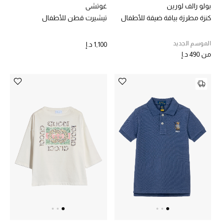
بولو رالف لورين
غوتشي
مكتشف العطور
كنزة مطرزة بياقة ضيقة للأطفال
تيشيرت قطن للأطفال
المكياج
الموسم الجديد
1,100 د.إ
من
490 د.إ
العناية بالبشرة
مستحضرات العناية
مستحضرات الاستحمام والعناية بالجسم
العناية بالشعر
الصحة والعافية
هدايا
مجموعة الجمال