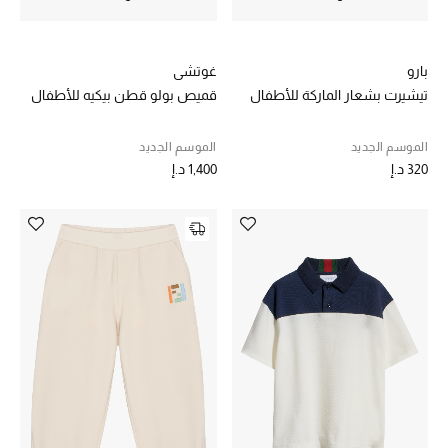
بارو
غوتشي
تيشيرت بشعار الماركة للأطفال
قميص بولو قطن بيكيه للأطفال
الموسم الجديد
الموسم الجديد
320 د.إ
1,400 د.إ