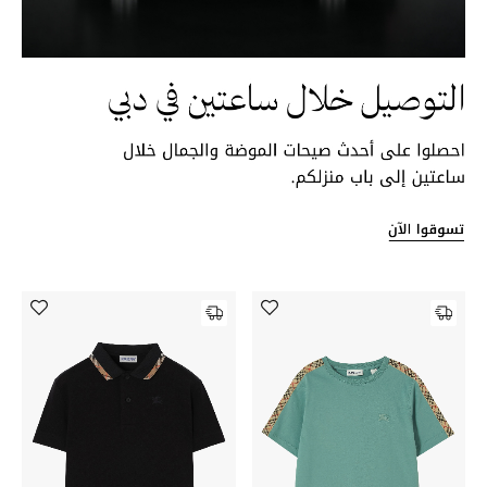
حقائب رجالية
العناية الشخصية بالرجال
صُممت للرجال
تسوقوا للرجال
الأطفال
عرض جميع المنتجات
خصومات
عودة صغاركم للمدارس