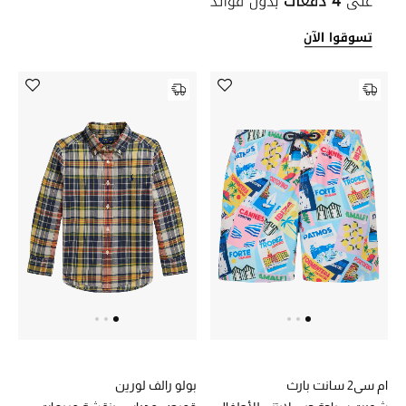
أبرز الحقائب
تسوقوا الحقائب
الأحذية
الموسم الجديد
أحذية النسائية
تشكيلة الأحذية
الأحذية الرجالية
أحذية للأطفال
ام سي2 سانت بارث
بولو رالف لورين
أبرز المصممين