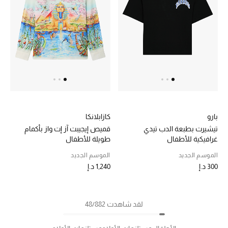
بارو
كازابلانكا
تيشيرت بطبعة الدب تيدي
قميص إيجيبت آز إت واز بأكمام
غرافيكية للأطفال
طويلة للأطفال
الموسم الجديد
الموسم الجديد
300 د.إ
1,240 د.إ
لقد شاهدت 48/882