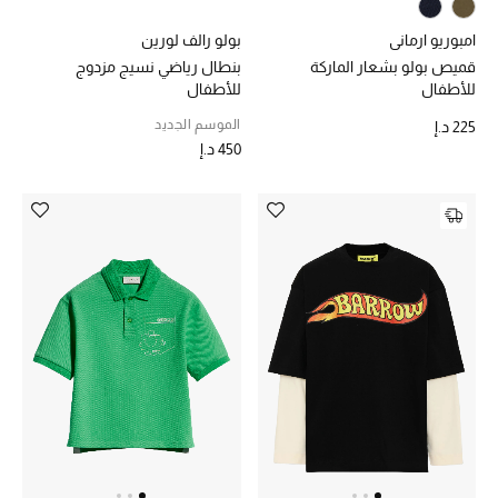
امبوريو ارماني
بولو رالف لورين
قميص بولو بشعار الماركة
بنطال رياضي نسيج مزدوج
للأطفال
للأطفال
الموسم الجديد
225 د.إ
450 د.إ