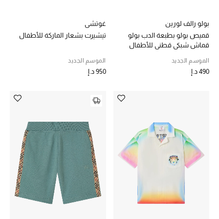
الجمال في بلوميز
بولو رالف لورين
غوتشي
دليل مستلزمات الجمال
قميص بولو بطبعة الدب بولو
تيشيرت بشعار الماركة للأطفال
قماش شبكي قطني للأطفال
أبرز الماركات
الموسم الجديد
الموسم الجديد
490 د.إ
950 د.إ
عطور الربيع
تسوقوا الآن
الرجال
عرض جميع المنتجات
خصومات