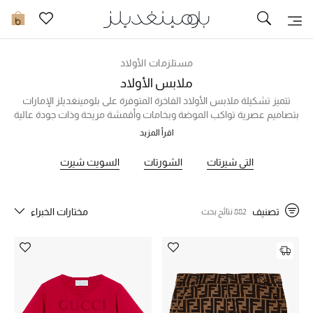
تخفيضات
0
مشاهدة الكل
مستلزمات الأولاد
ملابس الأولاد
جديد في الخصومات
تتميز تشكيلة ملابس الأولاد الفاخرة المتوفرة على بلومينغديلز الإمارات
بتصاميم عصرية تواكب الموضة وبخامات وأقمشة مريحة وذات جودة عالية
ليحظى الأولاد براحة تامة طوال اليوم، وتشتمل التشكيلة على قطع
مزيد من التخفيضات
اقرأ المزيد
متنوعة قادمة من ماركات عالمية شهيرة ومرموقة، بدءاً من التيشيرتات
والبلايز والقمصان الفخمة، وانتهاءً بالبناطيل والشورتات والجاكيتات
التي شيرتات
الشورتات
السويت شيرت
النساء
الكاجوال. سواء كان طفلكم يود ارتداء إطلالة راقية لمناسبة خاصة، أو
إطلالة عملية للعب والتنزه، ستجدون أزياء لا تفوّت ضمن مجموعتنا
الرجال
المختارة. تسوقوا أونلاين الآن!
تصنيف
مختارات الخبراء
882 نتائج بحث
الجمال
الأطفال
مستلزمات المنزل