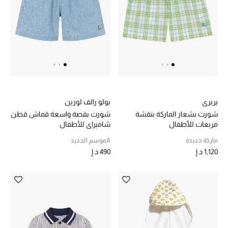
أبرز المصممين
العودة إلى المدرسة
تسوقوا التشكيلة
مستلزمات المنزل
بربري
بولو رالف لورين
شورت بشعار الماركة بنقشة
شورت بقصة واسعة قماش قطن
مربعات للأطفال
شامبراي للأطفال
عرض جميع المنتجات
ماركة جديدة
الموسم الجديد
الهدايا
1,120 د.إ
490 د.إ
ما وصلنا حديثا
أبرز المصممين
غرفة الطعام