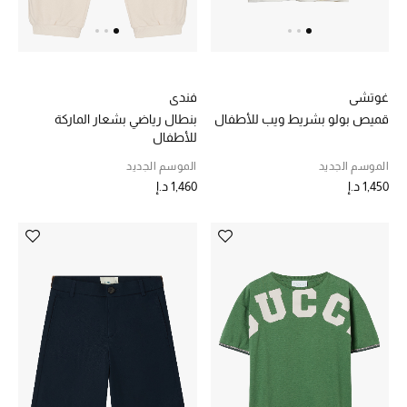
غوتشي
فندي
قميص بولو بشريط ويب للأطفال
بنطال رياضي بشعار الماركة
للأطفال
الموسم الجديد
الموسم الجديد
1,450 د.إ
1,460 د.إ