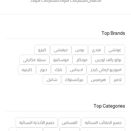
الأطفال
مستلزمات الأولاد
مستلزمات الأولاد
Top Brands
غوتشي
فندي
بوس
جيفنشي
كينزو
بولو رالف لورين
مونكلر
موسكينو
ستيلا مكارتني
امبوريو ارماني كيدز
اديداس
نايك
ديور
كارتييه
لامير
هيرميس
بيركنستوك
شانيل
Top Categories
جميع الحقائب النسائية
الفساتين
جميع الأحذية النسائية