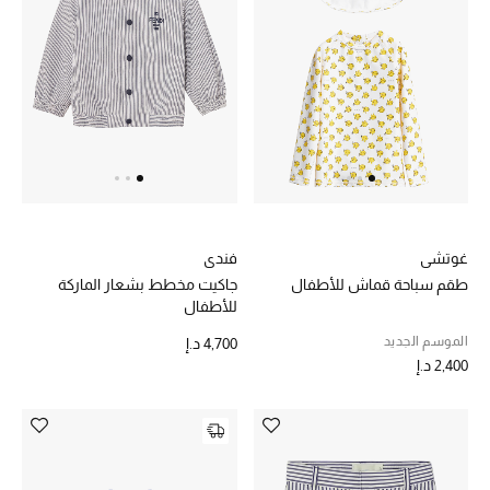
الديكورات والإكسسوارات
الأثاث
الشراشف
الحمام
أجهزة المطبخ والمنزل
غوتشي
فندي
طقم سباحة قماش للأطفال
جاكيت مخطط بشعار الماركة
للأطفال
الشموع والعطور المنزلية
الموسم الجديد
4,700 د.إ
2,400 د.إ
مستلزمات المنزل
تسوقوا للمنزل