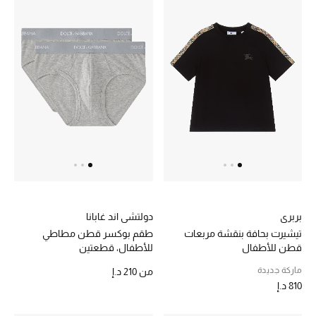
هدايا مُعبرة
تسوقوا المجوهرات
الهدايا
تسوقوا جميع الهدايا
بطاقة الهدايا الإلكترونية
هدايا حسب المرسل إليه
هدايا حسب المناسبة
بربري
دولتشي اند غابانا
تيشيرت بحافة بنقشة مربعات
طقم بوكسر قطن مطاطي
قطن للأطفال
للأطفال، قطعتين
هدايا حسب الفئة
ماركة جديدة
من
210 د.إ
النساء
810 د.إ