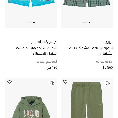
بربري
ام سي2 سانت بارث
شورت سباحة بنقشة مربعات
شورت سباحة هاتي متوسط
للأطفال
الطول للأطفال
ماركة جديدة
الموسم الجديد
860 د.إ
490 د.إ