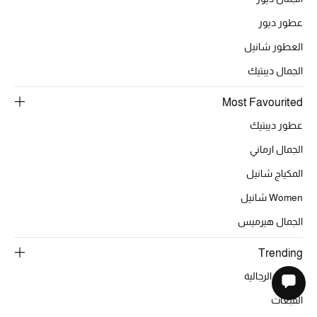
عطور ديور
العطور شانيل
الجمال ديبتيك
Most Favourited
عطور ديبتيك
الجمال ارماني
المكياج شانيل
Women شانيل
الجمال هيرميس
Trending
البدلات الرجالية
القبعات