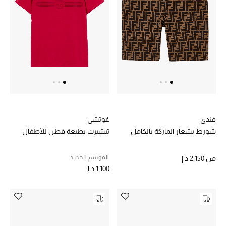
خصم حتى 70%
تسوقوا الآن
ما وصلنا حديثاً
ما وصلنا حديثاً
فندي
غوتشي
شورط بشعار الماركة بالكامل
تيشيرت بطبعة قطن للأطفال
الموسم الجديد
الموسم الجديد
من
2,150 د.إ
النساء
1,100 د.إ
الحقائب النسائية
أحذية النسائية