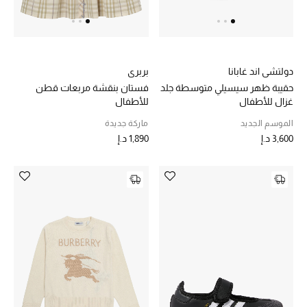
هدايا مُعبرة
تسوقوا المجوهرات
الهدايا
دولتشي اند غابانا
بربري
حقيبة ظهر سيسيلي متوسطة جلد
فستان بنقشة مربعات قطن
غزال للأطفال
للأطفال
تسوقوا جميع الهدايا
الموسم الجديد
ماركة جديدة
3,600 د.إ
1,890 د.إ
بطاقة الهدايا الإلكترونية
هدايا حسب المرسل إليه
هدايا حسب المناسبة
هدايا حسب الفئة
النساء