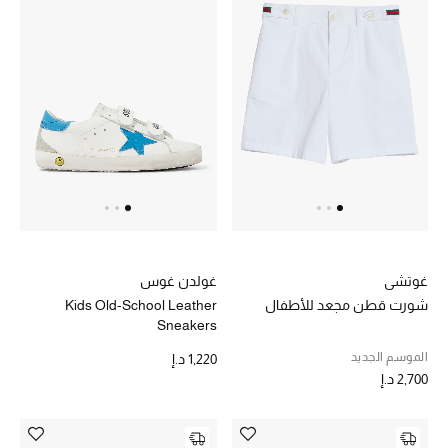
غوتشي
غولدن غوس
شورت قطن مجعد للأطفال
Kids Old-School Leather
Sneakers
الموسم الجديد
1,220 د.إ
2,700 د.إ