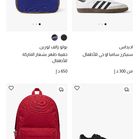
الرجال
الجمال
الأطفال
اديداس
بولو رالف لورين
مستلزمات المنزل
سنيكرز سامبا او جي للأطفال
حقيبة ظهر بشعار الماركة
للأطفال
المجوهرات
من
300 د.إ
650 د.إ
جديد لدينا
نسوقوا أحدث ما وصلنا
النساء