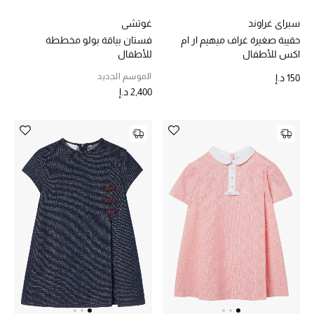
سبراي غراوند
غوتشي
الديكورات والإكسسوارات
حقيبة صغيرة غراف ميهيم ار ام
فستان بياقة بولو مخططة
اكس للأطفال
للأطفال
الأثاث
الموسم الجديد
150 د.إ
2,400 د.إ
الشراشف
الحمام
أجهزة المطبخ والمنزل
الشموع والعطور المنزلية
مستلزمات المنزل
تسوقوا للمنزل