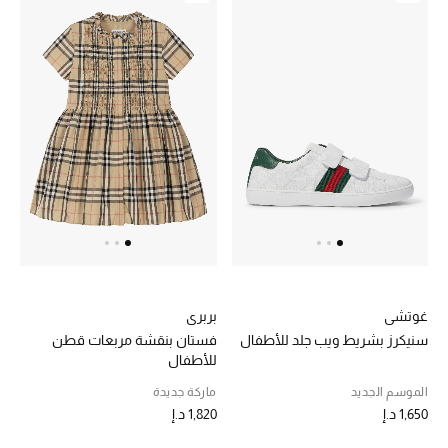
غوتشي
بربري
سنيكرز بشريط ويب جلد للأطفال
فستان بنقشة مربعات قطن
للأطفال
الموسم الجديد
ماركة جديدة
1,650 د.إ
1,820 د.إ