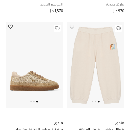
ماركة جديدة
الموسم الجديد
970 د.إ
1,570 د.إ
فندي
فندي
بنطال رياضي بشعار الماركة
سنيكرز برباط للإغلاق وشعار