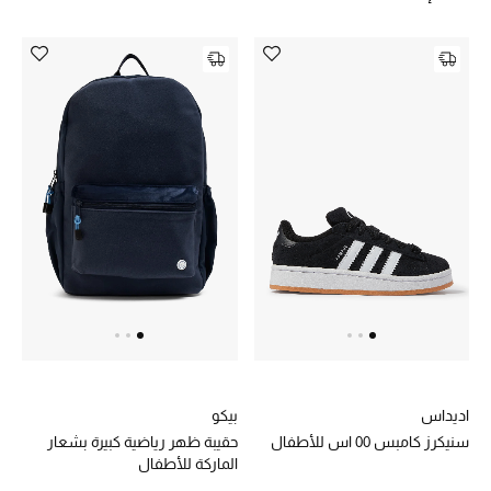
الجمال في بلوميز
دليل مستلزمات الجمال
أبرز الماركات
عطور الربيع
تسوقوا الآن
الرجال
عرض جميع المنتجات
اديداس
بيكو
خصومات
سنيكرز كامبس 00 اس للأطفال
حقيبة ظهر رياضية كبيرة بشعار
الماركة للأطفال