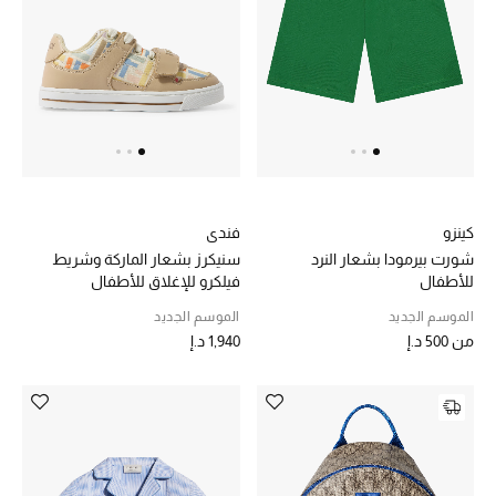
كينزو
فندي
شورت بيرمودا بشعار النرد
سنيكرز بشعار الماركة وشريط
للأطفال
فيلكرو للإغلاق للأطفال
الموسم الجديد
الموسم الجديد
من
500 د.إ
1,940 د.إ