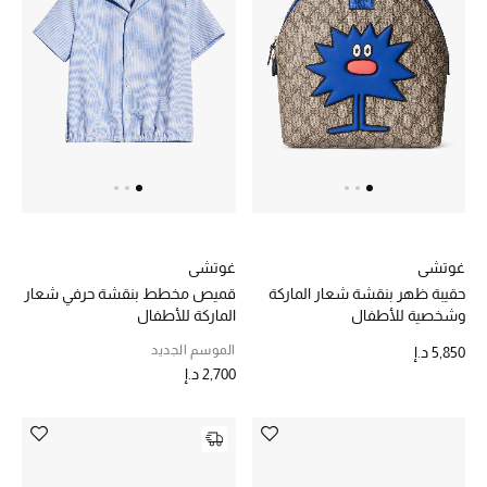
غوتشي
غوتشي
حقيبة ظهر بنقشة شعار الماركة
قميص مخطط بنقشة حرفي شعار
وشخصية للأطفال
الماركة للأطفال
الموسم الجديد
5,850 د.إ
2,700 د.إ