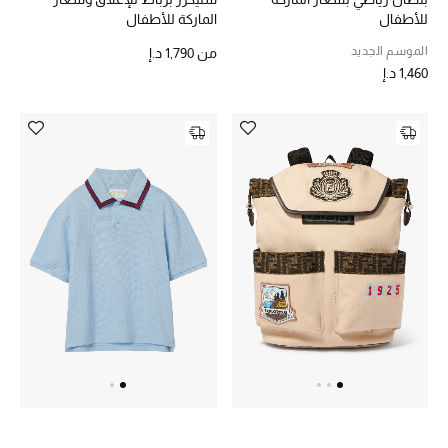
للأطفال
الماركة للأطفال
الموسم الجديد
من
1,790 د.إ
1,460 د.إ