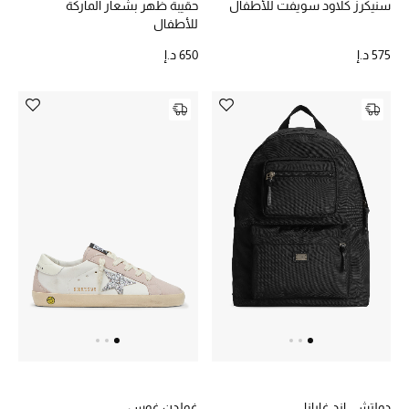
سنيكرز كلاود سويفت للأطفال
حقيبة ظهر بشعار الماركة
الهدايا
للأطفال
575 د.إ
650 د.إ
الموسم الجديد
ما وصل حديثاً
ركن أناقة المنتجعات
هدايا للأطفال
تشكيلة مستلزمات الأطفال
مستلزمات الأطفال الرضع
مستلزمات البنات (2 - 14 سنة)
مستلزمات الأولاد (2 - 14 سنة)
دولتشي اند غابانا
غولدن غوس