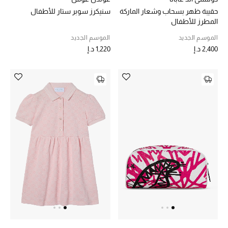
أبرز المصممين
حقيبة ظهر بسحاب وشعار الماركة
سنيكرز سوبر ستار للأطفال
المطرز للأطفال
الموسم الجديد
الموسم الجديد
العودة إلى المدرسة
2,400 د.إ
1,220 د.إ
تسوقوا التشكيلة
مستلزمات المنزل
عرض جميع المنتجات
الهدايا
ما وصلنا حديثا
أبرز المصممين
غرفة الطعام