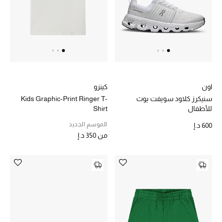
حصريات
الأزياء
الجمال
اون
كينزو
مستلزمات المنزل
سنيكرز كلاود سويفت يوث
Kids Graphic-Print Ringer T-
للأطفال
Shirt
الموسم الجديد
600 د.إ
توتيمي
من
350 د.إ
تعكس توتيمي فن الأناقة السهلة بقطع أساسية راقية
مصممة لتدوم وتتجاوز صيحات الموسم
تسوقوا توتيمي