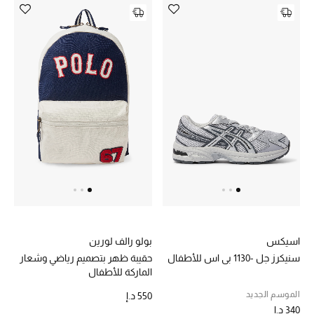
مكتشف العطور
المكياج
العناية بالبشرة
مستحضرات العناية
مستحضرات الاستحمام والعناية بالجسم
العناية بالشعر
الصحة والعافية
اسيكس
بولو رالف لورين
هدايا
سنيكرز جل -1130 بي اس للأطفال
حقيبة ظهر بتصميم رياضي وشعار
الماركة للأطفال
مجموعة الجمال
الموسم الجديد
550 د.إ
340 د.إ