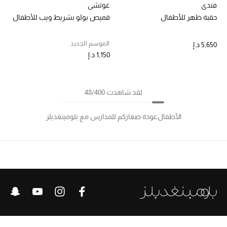
فندي
غوتشي
حقبة ظهر للأطفال
قميص بولو بشريط ويب للأطفال
الموسم الجديد
5,650 د.إ
1,150 د.إ
لقد شاهدت 48/400
الأطفال
عودة صغاركم للمدارس مع بلومينغديلز