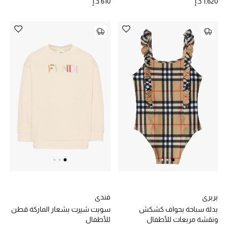
1,620 د.إ
610 د.إ
بربري
فندي
بدلة سباحة بحواف كشكش
سويت شيرت بشعار الماركة قطن
ونقشة مربعات للأطفال
للأطفال