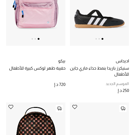
تشكيلة الأعراس
حقائب وأحذية متطابقة
هدايا للنساء
ركن الفخامة
اديداس
بيكو
جميع الملابس النسائية
سنيكرز باريدا بنمط حذاء ماري جاين
حقيبة ظهر لوكس كبيرة للأطفال
للأطفال
جميع الأحذية النسائية
الموسم الجديد
720 د.إ
250 د.إ
جميع الحقائب النسائية
جميع الإكسسورات النسائية