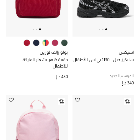
عرض جميع المنتجات
خصومات
ما وصلنا حديثاً
الموسم الجديد
اسيكس
بولو رالف لورين
سنيكرز جيل - 1130 بي اس للأطفال
حقيبة ظهر بشعار الماركة
ركن أناقة المنتجعات
للأطفال
حصريًا عبر الإنترنت
الموسم الجديد
430 د.إ
340 د.إ
جميع إصدارتنا النسائية
تشكيلة المناسبات للنساء
الحب للمحلي
الملابس الرياضية النسائية