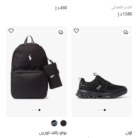
الحب للمحلي
430 د.إ
حقائب رجالية
1,580 د.إ
العناية الشخصية بالرجال
صُممت للرجال
تسوقوا للرجال
الأطفال
عرض جميع المنتجات
خصومات
عودة صغاركم للمدارس
اون
بولو رالف لورين