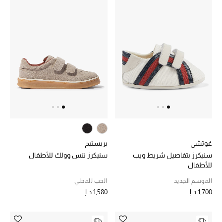
غوتشي
بريستيج
سنيكرز بتفاصيل شريط ويب
سنيكرز تنس وولك للأطفال
للأطفال
الموسم الجديد
الحب للمحلي
1,700 د.إ
1,580 د.إ