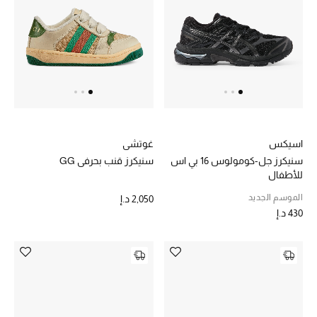
الرجال
الأطفال
المستلزمات المنزلية
هدايا حسب السعر
اسيكس
غوتشي
سنيكرز جل-كومولوس 16 بي اس
سنيكرز قنب بحرفي GG
هدايا للجميع
للأطفال
تسوقوا الهدايا
الموسم الجديد
2,050 د.إ
430 د.إ
المصممون
المصممون أ-ي
مصممون جدد