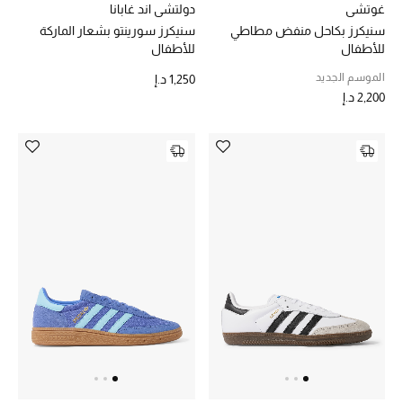
غوتشي
دولتشي اند غابانا
حقائب رجالية
سنيكرز بكاحل منفض مطاطي
سنيكرز سورينتو بشعار الماركة
للأطفال
للأطفال
العناية الشخصية بالرجال
الموسم الجديد
1,250 د.إ
2,200 د.إ
صُممت للرجال
تسوقوا للرجال
الأطفال
عرض جميع المنتجات
خصومات
عودة صغاركم للمدارس