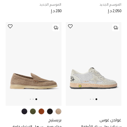
الجمال في بلوميز
الموسم الجديد
الموسم الجديد
2,050 د.إ
280 د.إ
دليل مستلزمات الجمال
أبرز الماركات
عطور الربيع
تسوقوا الآن
الرجال
عرض جميع المنتجات
خصومات
غولدن غوس
بريستيج
سنيكرز بول ستار للأطفال
حذاء صيفي سهل الارتداء خامة