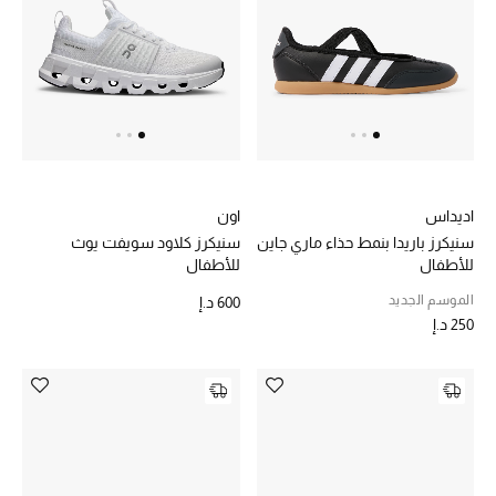
الرجال
الجمال
الأطفال
مستلزمات المنزل
اديداس
اون
المجوهرات
سنيكرز باريدا بنمط حذاء ماري جاين
سنيكرز كلاود سويفت يوث
للأطفال
للأطفال
الموسم الجديد
600 د.إ
250 د.إ
جديد لدينا
نسوقوا أحدث ما وصلنا
النساء