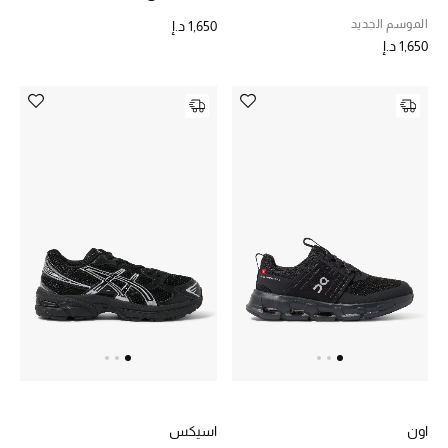
الموسم الجديد
1,650 د.إ
1,650 د.إ
اون
اسيكس