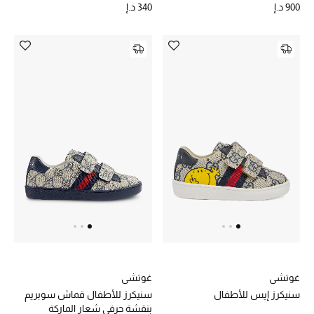
900 د.إ
340 د.إ
غوتشي
غوتشي
سنيكرز إيس للأطفال
سنيكرز للأطفال قماش سوبريم
بنقشة حرفي شعار الماركة