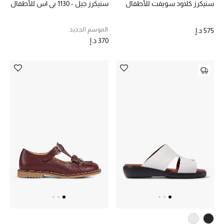
سنيكرز كلاود سويفت للأطفال
سنيكرز جيل - 1130 بي اس للأطفال
الموسم الجديد
575 د.إ
370 د.إ