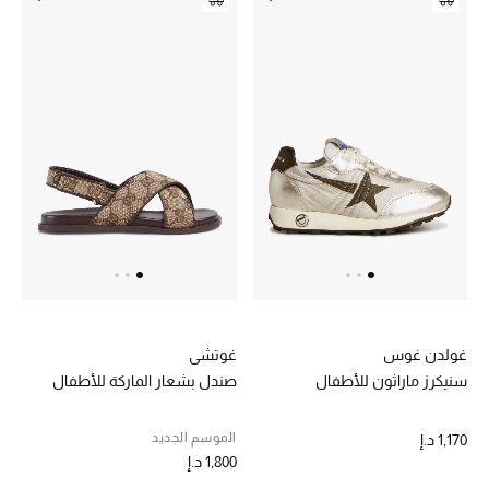
غولدن غوس
غوتشي
سنيكرز ماراثون للأطفال
صندل بشعار الماركة للأطفال
الموسم الجديد
1,170 د.إ
1,800 د.إ