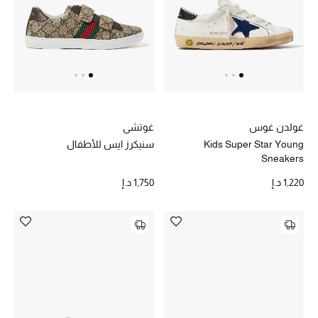
خصم حتى 70%
تسوقوا الآن
ما وصلنا حديثاً
غولدن غوس
غوتشي
Kids Super Star Young
سنيكرز ايس للأطفال
ما وصلنا حديثاً
Sneakers
1,220 د.إ
1,750 د.إ
الموسم الجديد
النساء
الحقائب النسائية
أحذية النسائية