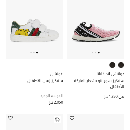
دولتشي اند غابانا
غوتشي
سنيكرز سورينتو بشعار الماركة
سنيكرز إيس للأطفال
للأطفال
الموسم الجديد
من
1,250 د.إ
2,050 د.إ