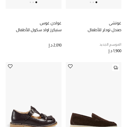
أبرز المصممين
غوتشي
غولدن غوس
العودة إلى المدرسة
صندل تودلر للأطفال
سنيكرز اولد سكول للأطفال
تسوقوا التشكيلة
الموسم الجديد
2,010 د.إ
1,900 د.إ
مستلزمات المنزل
عرض جميع المنتجات
الهدايا
ما وصلنا حديثا
أبرز المصممين
غرفة الطعام