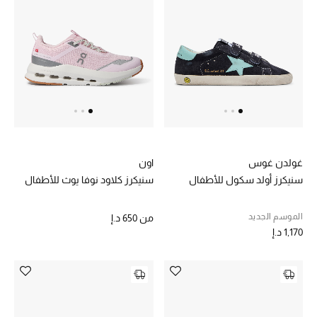
عرض جميع المنتجات
خصومات
ما وصلنا حديثاً
الموسم الجديد
ركن أناقة المنتجعات
غولدن غوس
اون
حصريًا عبر الإنترنت
سنيكرز أولد سكول للأطفال
سنيكرز كلاود نوفا يوث للأطفال
جميع إصدارتنا النسائية
الموسم الجديد
من
650 د.إ
1,170 د.إ
تشكيلة المناسبات للنساء
الحب للمحلي
الملابس الرياضية النسائية