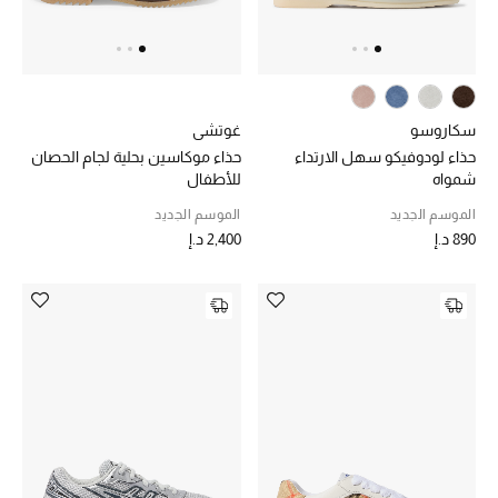
الديكورات والإكسسوارات
الأثاث
سكاروسو
غوتشي
الشراشف
حذاء لودوفيكو سهل الارتداء
حذاء موكاسين بحلية لجام الحصان
شمواه
للأطفال
الحمام
الموسم الجديد
الموسم الجديد
890 د.إ
2,400 د.إ
أجهزة المطبخ والمنزل
الشموع والعطور المنزلية
مستلزمات المنزل
تسوقوا للمنزل