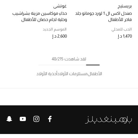
بريستيج
غوتشي
صندل اكس ال 1 لورد جوماتو جلد
حذاء موكاسين مزينة بشراشيب
فاخر للأطفال
وحلية لجام حصان للأطفال
الحب للمحلي
الموسم الجديد
1,470 د.إ
2,600 د.إ
لقد شاهدت 48/215
الأطفال
مستلزمات الأولاد
أحذية الأولاد