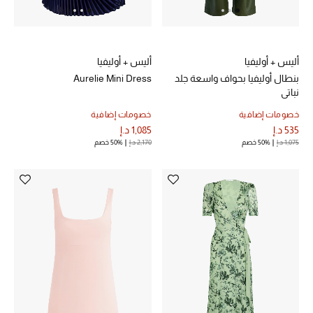
أليس + أوليفيا
أليس + أوليفيا
بنطال أوليفيا بحواف واسعة جلد
Aurelie Mini Dress
نباتي
خصومات إضافية
خصومات إضافية
535 د.إ
1,085 د.إ
1,075 د.إ
50% خصم
2,170 د.إ
50% خصم