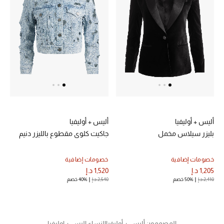
أليس + أوليفيا
أليس + أوليفيا
بليزر سيلاس مخمل
جاكيت كلوي مقطوع بالليزر دنيم
خصومات إضافية
خصومات إضافية
1,205 د.إ
1,520 د.إ
2,410 د.إ
50% خصم
2,540 د.إ
40% خصم
المصممون
أليس + أوليفيا
النساء اليس + اوليفيا