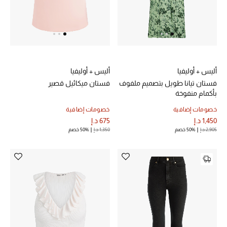
أليس + أوليفيا
أليس + أوليفيا
فستان تيانا طويل بتصميم ملفوف
فستان ميكائيل قصير
بأكمام منفوخة
خصومات إضافية
خصومات إضافية
1,450 د.إ
675 د.إ
2,905 د.إ
50% خصم
1,350 د.إ
50% خصم