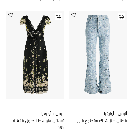
أليس + أوليفيا
أليس + أوليفيا
بنطال جينز شيك مقطوع بليزر
فستان متوسط الطول بنقشة
ورود