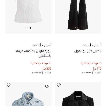
أليس + أوليفيا
أليس + أوليفيا
بنطال جينز بيوتيفول
بلوزة مارين بلا أكمام مزينة
بكشكش
خصومات إضافية
خصومات إضافية
710 د.إ
535 د.إ
1,420 د.إ
50% خصم
1,075 د.إ
50% خصم