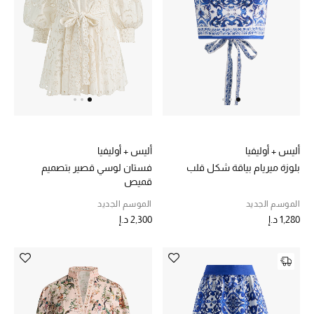
الرجال
الجمال
الأطفال
مستلزمات المنزل
المجوهرات
أليس + أوليفيا
أليس + أوليفيا
بلوزة ميريام بياقة شكل قلب
فستان لوسي قصير بتصميم
قميص
الموسم الجديد
الموسم الجديد
جديد لدينا
1,280 د.إ
2,300 د.إ
نسوقوا أحدث ما وصلنا
النساء