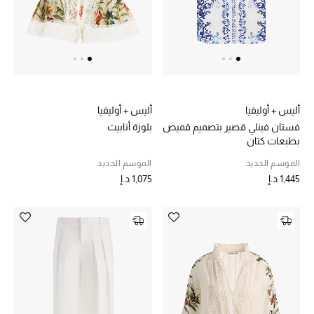
الديكورات والإكسسوارات
الأثاث
الشراشف
أليس + أوليفيا
أليس + أوليفيا
فستان فينلي قصير بتصميم قميص
بلوزة أنابيث
الحمام
بطبعات كتان
أجهزة المطبخ والمنزل
الموسم الجديد
الموسم الجديد
1,445 د.إ
1,075 د.إ
الشموع والعطور المنزلية
مستلزمات المنزل
تسوقوا للمنزل