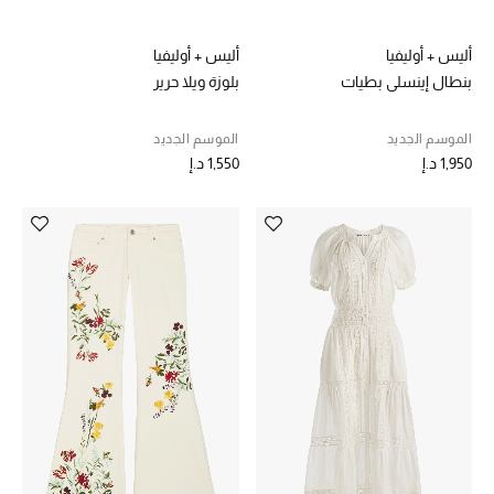
حقائب رجالية
أليس + أوليفيا
أليس + أوليفيا
بنطال إينسلي بطيات
بلوزة ويلا حرير
العناية الشخصية بالرجال
الموسم الجديد
الموسم الجديد
1,950 د.إ
1,550 د.إ
صُممت للرجال
تسوقوا للرجال
الأطفال
عرض جميع المنتجات
خصومات
عودة صغاركم للمدارس