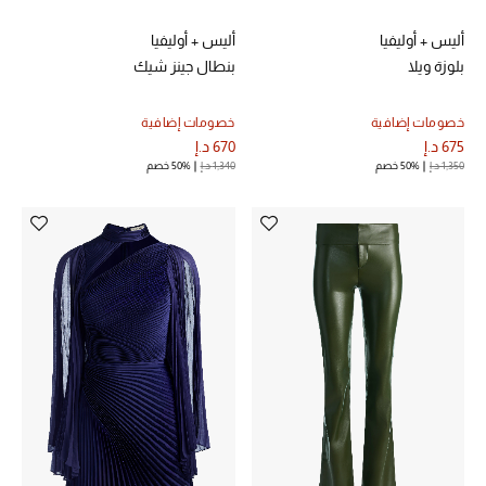
أليس + أوليفيا
أليس + أوليفيا
بلوزة ويلا
بنطال جينز شيك
خصومات إضافية
خصومات إضافية
675 د.إ
670 د.إ
1,350 د.إ
50% خصم
1,340 د.إ
50% خصم