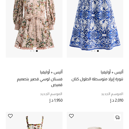
عرض جميع المنتجات
خصومات
ما وصلنا حديثاً
الموسم الجديد
ركن أناقة المنتجعات
حصريًا عبر الإنترنت
أليس + أوليفيا
أليس + أوليفيا
تنورة إيرلا متوسطة الطول كتان
فستان لوسي قصير بتصميم
جميع إصدارتنا النسائية
قميص
الموسم الجديد
الموسم الجديد
تشكيلة المناسبات للنساء
2,010 د.إ
1,950 د.إ
الحب للمحلي
الملابس الرياضية النسائية