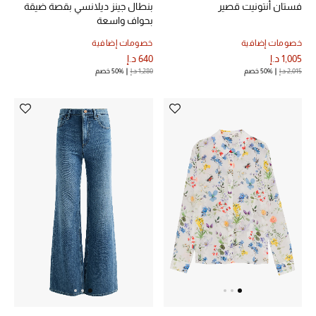
فستان أنتونيت قصير
بنطال جينز ديلانسي بقصة ضيقة
بحواف واسعة
خصومات إضافية
خصومات إضافية
1,005 د.إ
640 د.إ
2,015 د.إ
50% خصم
1,280 د.إ
50% خصم