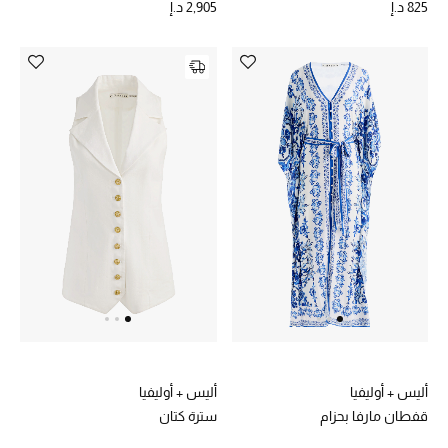
825 د.إ
2,905 د.إ
أحذية مختارة
تسوقوا الأحذية
الجمال
خصومات
جميع مستحضرات الجمال
الجديد في عالم الجمال
الأكثر مبيعاً
أليس + أوليفيا
أليس + أوليفيا
قفطان مارفا بحزام
سترة كتان
العطور