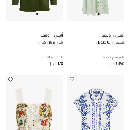
أبرز المصممين
العودة إلى المدرسة
تسوقوا التشكيلة
أليس + أوليفيا
أليس + أوليفيا
فستان انيا طويل
بليزر بريان كتان
مستلزمات المنزل
الموسم الجديد
الموسم الجديد
3,450 د.إ
2,170 د.إ
عرض جميع المنتجات
الهدايا
ما وصلنا حديثا
أبرز المصممين
غرفة الطعام