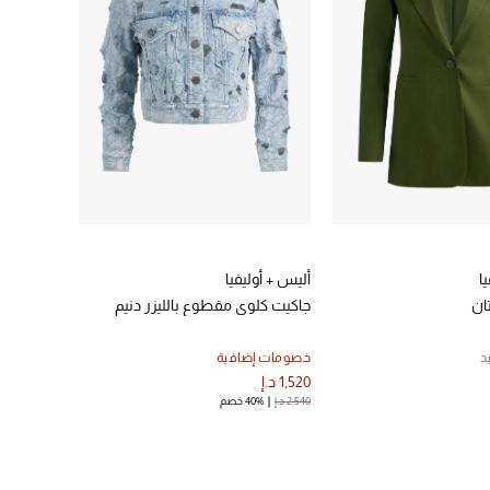
ا
أليس + أوليفيا
تان
جاكيت كلوي مقطوع بالليزر دنيم
د
خصومات إضافية
1,520 د.إ
2,540 د.إ
40% خصم