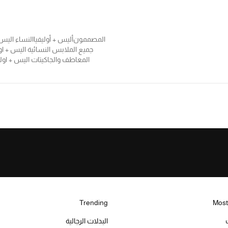
المصممون
أليس + أوليفيا
النساء اليس 
جميع الملابس النسائية اليس + اول
المعاطف والجاكيتات اليس + اولي
Trending
Most
البدلات الرجالية