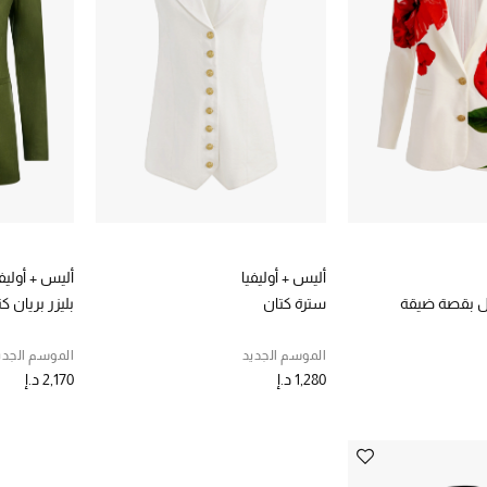
أليس + أوليفيا
أليس + أوليفي
يل بقصة ضيقة
سترة كتان
بليزر بريان ك
الموسم الجديد
الموسم الجدي
1,280 د.إ
2,170 د.إ