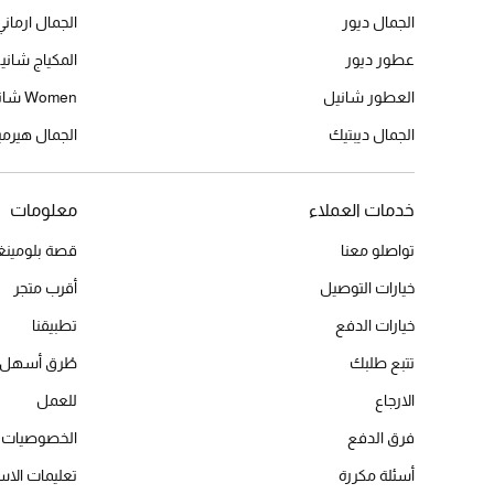
الجمال ديور
الجمال ارماني
عطور ديور
المكياج شاني
العطور شانيل
Women شانيل
الجمال ديبتيك
الجمال هير
خدمات العملاء
معلومات
تواصلو معنا
قصة بلومينغد
خيارات التوصيل
أقرب متجر
خيارات الدفع
تطبيقنا
تتبع طلبك
طُرق أسهل 
الارجاع
للعمل
فرق الدفع
الخصوصيات
أسئلة مكررة
تعليمات الاس