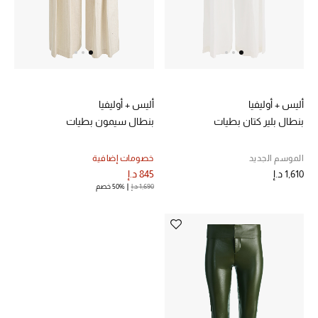
الرجال
الجمال
الأطفال
أليس + أوليفيا
أليس + أوليفيا
مستلزمات المنزل
بنطال بلير كتان بطيات
بنطال سيمون بطيات
المجوهرات
الموسم الجديد
خصومات إضافية
1,610 د.إ
845 د.إ
1,690 د.إ
50% خصم
جديد لدينا
نسوقوا أحدث ما وصلنا
النساء