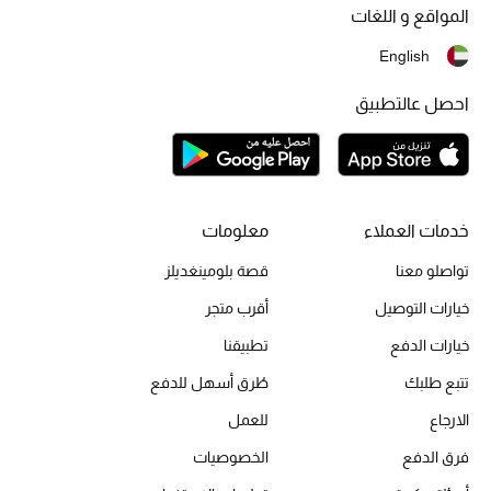
المواقع و اللغات
أبرز الحقائب
English
تسوقوا الحقائب
احصل عالتطبيق
الأحذية
الموسم الجديد
خدمات العملاء
معلومات
تواصلو معنا
قصة بلومينغديلز
أحذية النسائية
خيارات التوصيل
أقرب متجر
تشكيلة الأحذية
خيارات الدفع
تطبيقنا
الأحذية الرجالية
تتبع طلبك
طُرق أسهل للدفع
الارجاع
للعمل
أحذية للأطفال
فرق الدفع
الخصوصيات
أبرز المصممين