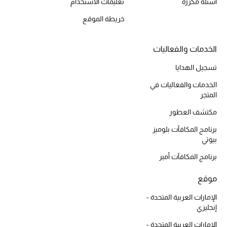
أسئلة مكررة
تعليمات الاستخدام
خريطة الموقع
أحذية مختارة
الخدمات والفعاليات
تسوقوا الأحذية
تسجيل الهدايا
الخدمات والفعاليات في
الجمال
المتجر
مكتشف العطور
خصومات
برنامج المكافآت بلوميز
بيوتي
جميع مستحضرات الجمال
برنامج المكافآت أمبر
الجديد في عالم الجمال
موقع
الأكثر مبيعاً
الإمارات العربية المتحدة -
إنجليزي
العطور
الإمارات العربية المتحدة -