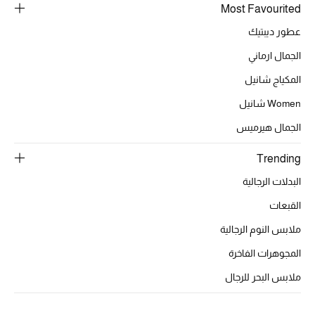
موضة نسائية
Most Favourited
تسوقوا للنساء
عطور ديبتيك
الجمال ارماني
الحقائب
المكياج شانيل
Women شانيل
الموسم الجديد
الجمال هيرميس
الحقائب النسائية
Trending
البدلات الرجالية
دليل ملتزمات الحقائب
القبعات
حقائب رجالية
ملابس النوم الرجالية
حقائب الأطفال
المجوهرات الفاخرة
ملابس البحر للرجال
أبرز المصممين