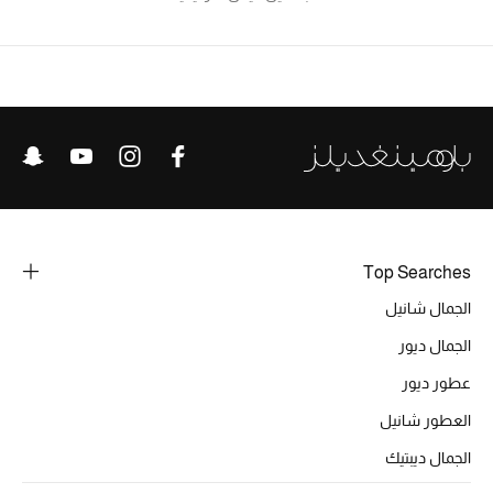
تشكيلة الأعراس
حقائب وأحذية متطابقة
هدايا للنساء
ركن الفخامة
جميع الملابس النسائية
Top Searches
جميع الأحذية النسائية
الجمال شانيل
الجمال ديور
جميع الحقائب النسائية
عطور ديور
جميع الإكسسورات النسائية
العطور شانيل
الجمال ديبتيك