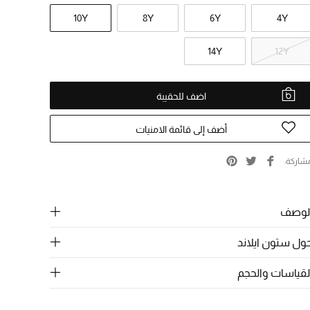
10Y
8Y
6Y
4Y
14Y
12Y
اضف للحقيبة
أضف إلى قائمة الامنيات
شاركة
لوصف
ول ستون ايلاند
لقياسات والحجم