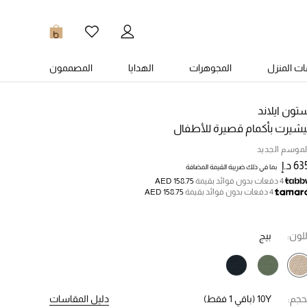
0
ت المنزل
المجوهرات
الهدايا
المصممون
تون ايلاند
يشيرت بأكمام قصيرة للأطفال
لموسم الجديد
6 د.إ
بما في ذلك ضريبة القيمة المضافة
4 دفعات بدون فوائد بقيمة
AED 158.75
4 دفعات بدون فوائد بقيمة
AED 158.75
للون:
بيج
حجم:
10Y
(باقي 1 فقط)
دليل المقاسات