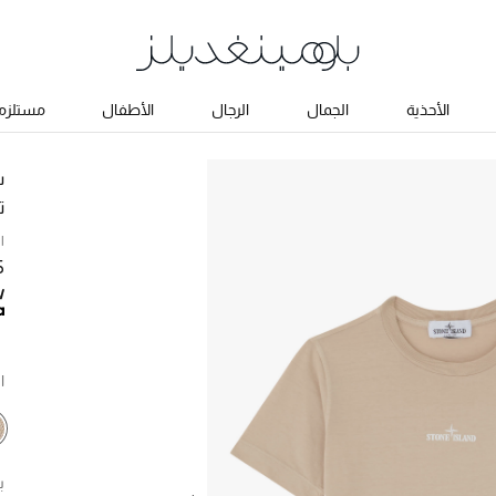
الأحذية
الجمال
الرجال
الأطفال
مستلزما
س
ت
ا
35
ا
ب