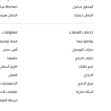
العطور شانيل
Women شانيل
الجمال ديبتيك
الجمال هير
خدمات العملاء
معلومات
تواصلو معنا
قصة بلومينغد
خيارات التوصيل
أقرب متجر
خيارات الدفع
تطبيقنا
تتبع طلبك
طُرق أسهل 
الارجاع
للعمل
فرق الدفع
الخصوصيات
أسئلة مكررة
تعليمات الاس
خريطة الموق