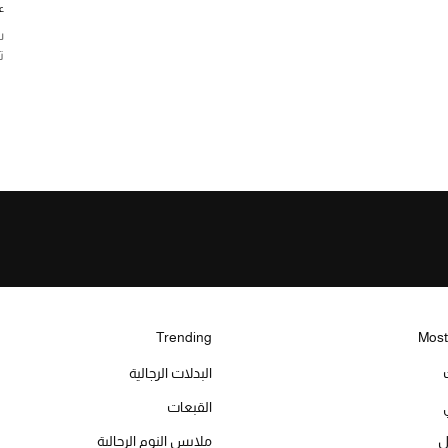
ع
س
ت
Trending
Most
البدلات الرجالية
القبعات
ل
ملابس النوم الرجالية