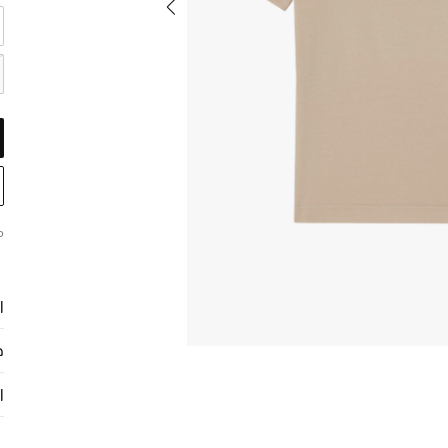
م
ا
ح
ا