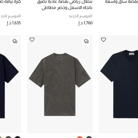
 بقصة ساق واسعة
بنطال رياضي بقصة عادية تضيق
كنزة بياقة ض
باتجاه الاسفل وخصر مطاطي
الموسم الجديد
الموسم الجدي
1,760 د.إ
1,635 د.إ