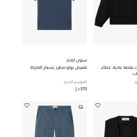
ستون ايلاند
بقصة عادية، غطاء
قميص بولو مطرز بشعار الماركة
ب
د
الموسم الجديد
870 د.إ