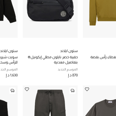
ستون ايلاند
ستون ايلاند
طاء رأس بقصة
حقيبة خصر نايلون مطلي إيكونيل®
سويت شيرت 
بتفاصيل معدنية
للرأس وسحا
الموسم الجديد
الموسم الجدي
870 د.إ
1,630 د.إ