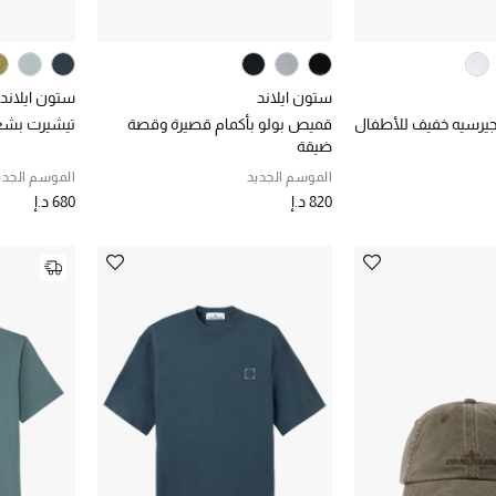
ستون ايلاند
ستون ايلاند
يرسيه خفيف للأطفال
قميص بولو بأكمام قصيرة وقصة
تيشيرت بشعا
ضيقة
الموسم الجديد
الموسم الجدي
820 د.إ
680 د.إ