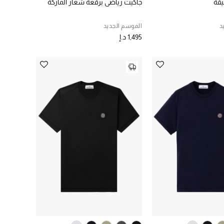
يقة
جاكيت رياضي برقعة شعار الماركة
د
الموسم الجديد
1,495 د.إ