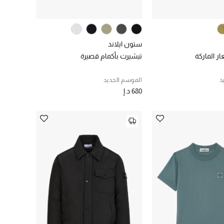
ستون ايلاند
ر الماركة
تيشيرت بأكمام قصيرة
د
الموسم الجديد
680 د.إ