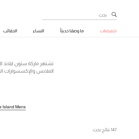
تخفيضات
ما وصلنا حديثاً
النساء
الحقائب
تشتهر ماركة ستون ايلاند ال
الملابس والإكسسوارات الا
القطنية الكلاسيكية وقمصان 
في فصل الشتاء مع مجموعة 
أحد
e Island Mens
147 نتائج بحث