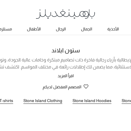
الأحذية
الجمال
الرجال
الأطفال
مستلزما
ستون ايلاند
إيطالية بأزياء رجالية فاخرة ذات تصاميم مبتكرة وخامات عالية الجودة، 
ستثنائية، مما يضمن لك إطلالات رائعة في مختلف المواسم. اكتشف تشك
البولو المريحة التي ستكون إضافة فخمة إلى إطلالاتك الكاجوال الصيفية
اقرأ المزيد
جاكيتات ستون ايلاند بأنواعها المختلفة، وتعرّف على ملابس راقية أ
المصمم المفضل لديكم
ث صيحات الموضة. تسوق من ماركة ستون ايلاند أونلاين في الإمارات الآ
T-shirts
Stone Island Clothing
Stone Island Hoodies
Ston