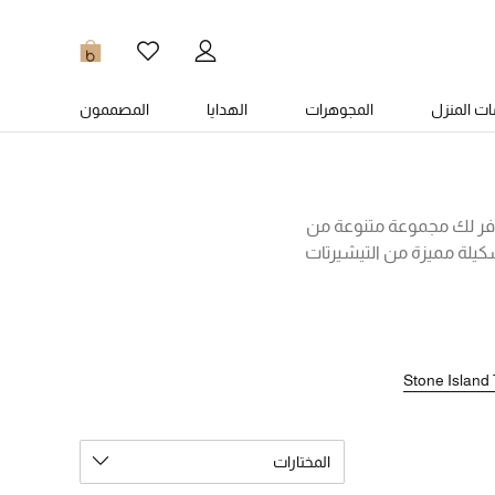
0
ت المنزل
المجوهرات
الهدايا
المصممون
وتوفر لك مجموعة متنوعة من
يلة مميزة من التيشيرتات
، وانعم بدفء وراحة وأناقة
خرى بتفاصيل عصرية تواكب
ن!
Stone Island 
المختارات