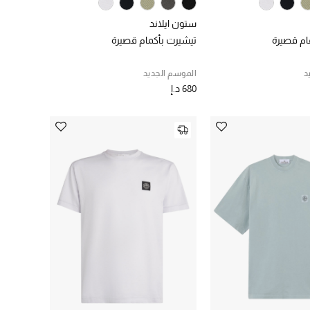
ستون ايلاند
ام قصيرة
تيشيرت بأكمام قصيرة
د
الموسم الجديد
680 د.إ