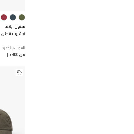
ستون ايلاند
تيشيرت قطن ج
الموسم الجديد
من
400 د.إ