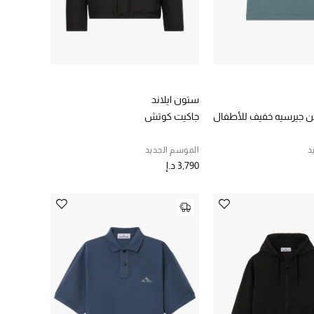
ستون ايلاند
 جيرسيه خفيف للأطفال
جاكيت كوتش
د
الموسم الجديد
3,790 د.إ