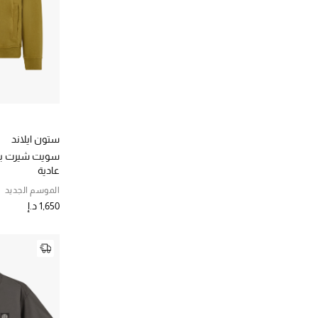
ستون ايلاند
سويت شيرت بغ
عادية
الموسم الجديد
1,650 د.إ