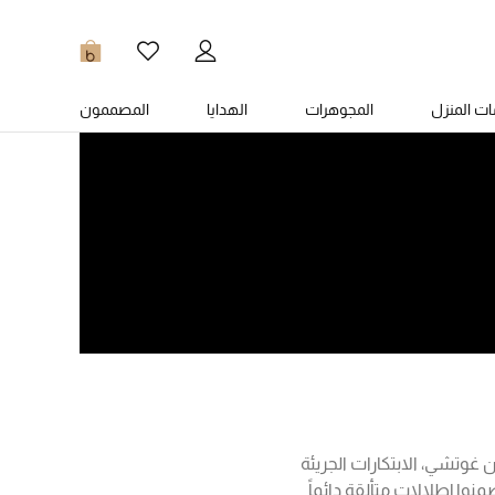
0
ت المنزل
المجوهرات
الهدايا
المصممون
من غوتشي، الابتكارات الجريئة
منوا إطلالات متألقة دائماً