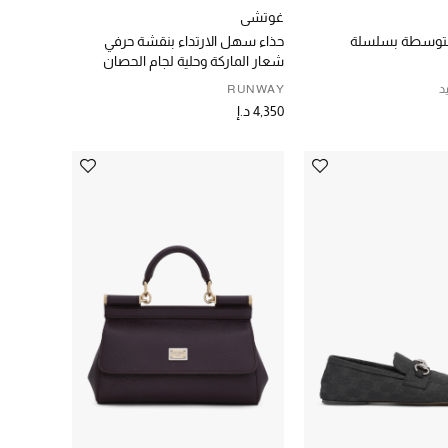
غوتشي
 متوسطة بسلسلة
حذاء سهل الارتداء بنقشة حرفي
شعار الماركة وحلية لجام الحصان
د
RUNWAY
4,350 د.إ