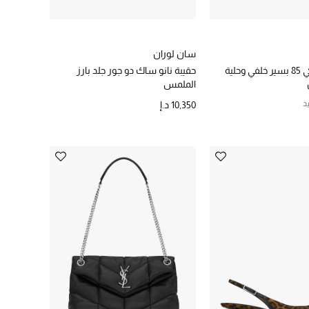
سان لوران
حذاء كلاسيكي 85 بسير خلفي وحلية
حقيبة نانو ساك دو جور جلد بارز
الملمس
د
10,350 د.إ