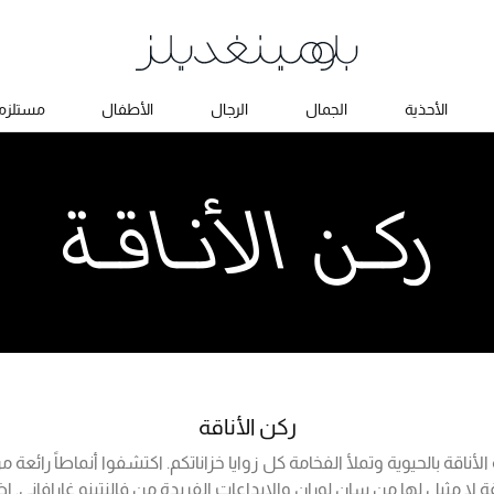
الأحذية
الجمال
الرجال
الأطفال
مستلزما
ركن الأناقة
الأناقة بالحيوية وتملأ الفخامة كل زوايا خزاناتكم. اكتشفوا أنماطاً رائعة 
اقة لا مثيل لها من سان لوران والإبداعات الفريدة من فالنتينو غارافاني. اض