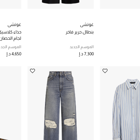
غوتشي
غوتشي
بنطال حرير فاخر
لجام الحصان
الموسم الجديد
الموسم الجدي
7,300 د.إ
4,650 د.إ