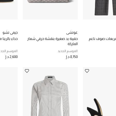
غوتشي
جيمي تشو
مربعات صوف ناعم
حقيبة يد صغيرة بنقشة حرفي شعار
حذاء بالرين
الماركة
الموسم الجديد
الموسم الجدي
8,150 د.إ
2,600 د.إ