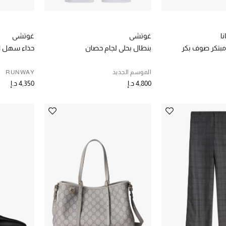
ا
غوتشي
غوتشي
مبتكر صوف بكر
بنطال بحلي لجام حصان
حذاء سهل الا
الموسم الجديد
RUNWAY
4,800 د.إ
4,350 د.إ