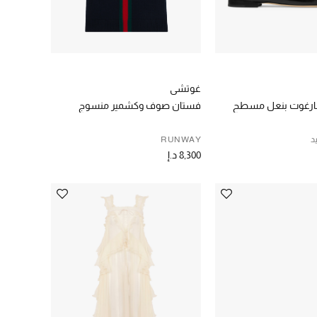
غوتشي
ا مارغوت بنعل مسطح
فستان صوف وكشمير منسوج
د
RUNWAY
8,300 د.إ