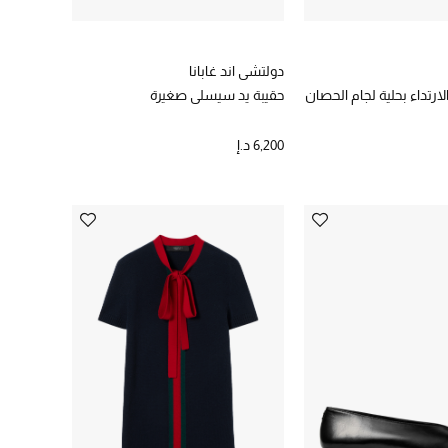
دولتشي اند غابانا
رتداء بحلية لجام الحصان
حقيبة يد سيسلي صغيرة
6,200 د.إ