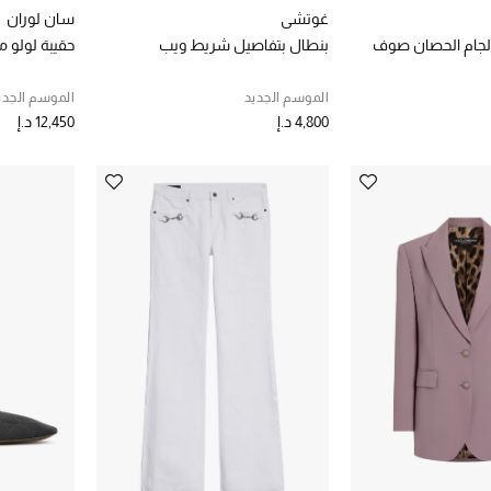
غوتشي
سان لوران
 لجام الحصان صوف
بنطال بتفاصيل شريط ويب
حقيبة لولو
الموسم الجديد
الموسم الجدي
4,800 د.إ
12,450 د.إ