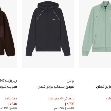
بوس
ريبريزنت 247
زيج قطن
هودي بسحاب مزيج قطن
سويت شيرت
ات
جديد في الخصومات
خصومات
700 د.إ
540 د.إ
1,100 د.إ
36% خصم
775 د.إ
30% خصم