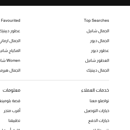
 Favourited
Top Searches
الجمال شانيل
عطور ديبتيك
الجمال ديور
الجمال ارماني
عطور ديور
المكياج شاني
العطور شانيل
Women شانيل
الجمال ديبتيك
الجمال هير
خدمات العملاء
معلومات
تواصلو معنا
قصة بلومينغد
خيارات التوصيل
أقرب متجر
خيارات الدفع
تطبيقنا