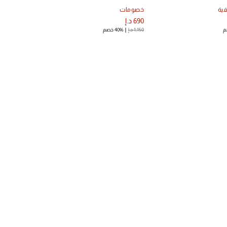
ية
خصومات
690 د.إ
1,150 د.إ
40% خصم