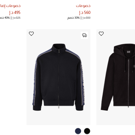
خصومات
خصومات إضاف
560 د.إ
495 د.إ
800 د.إ
30% خصم
825 د.إ
40% خصم