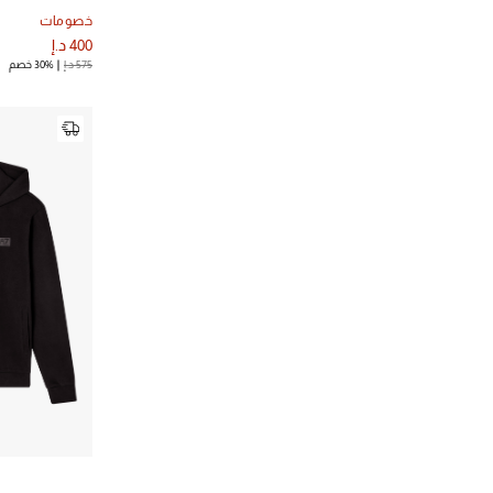
خصومات
400 د.إ
575 د.إ
30% خصم