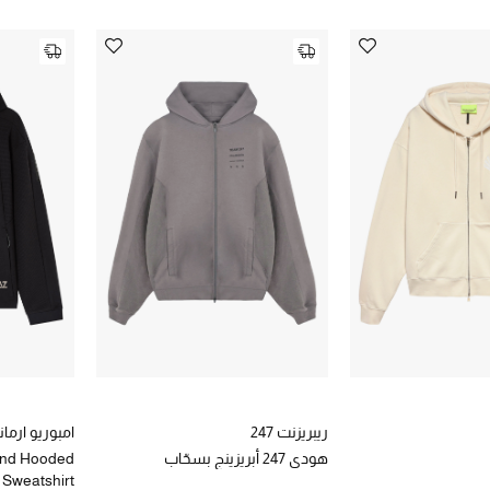
ريبريزنت 247
امبوريو ارمان
هودي 247 أبريزينج بسحّاب
end Hooded
Sweatshirt