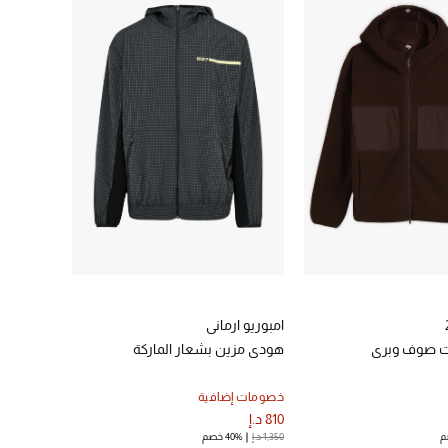
امبوريو ارماني
 صوف وبري
هودي مزين بشعار الماركة
خصومات إضافية
810 د.إ
1,350 د.إ
40% خصم