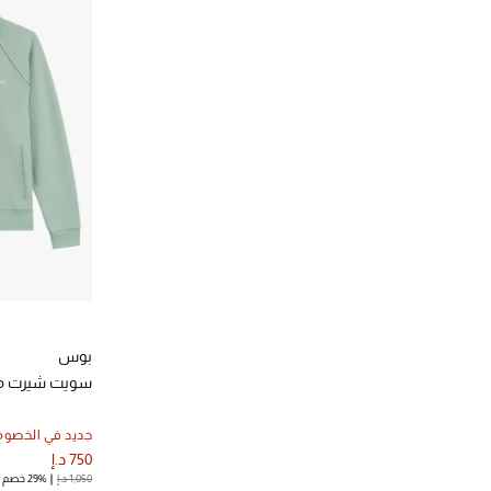
بوس
سويت شيرت م
جديد في الخصوم
750 د.إ
1,050 د.إ
29% خصم