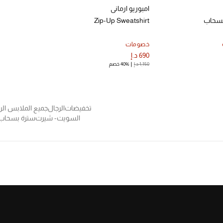
امبوريو ارماني
سحاب
Zip-Up Sweatshirt
خصومات
690 د.إ
1,150 د.إ
40% خصم
تخفيضات
الرجال
جميع الملابس الرج
السويت- شيرت
سترة بسحاب