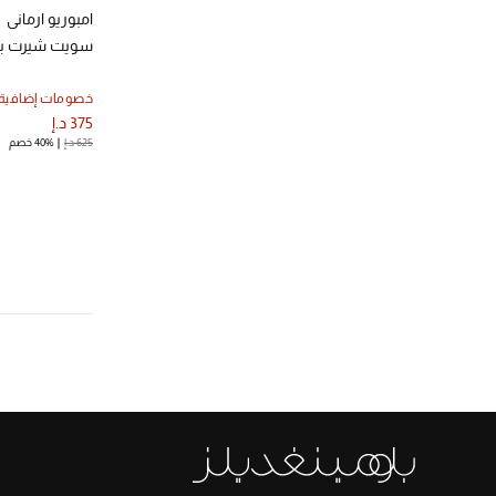
امبوريو ارماني
سويت شيرت ب
خصومات إضافية
375 د.إ
625 د.إ
40% خصم