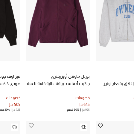
بيربل ماونتن أوبزرفتري
فير اوف جود
لاق بشعار اونرز
جاكيت أدفنسد بياقة عالية خامة ناعمة
هودي كلاسي
خصومات
خصومات
645 د.إ
505 د.إ
925 د.إ
30% خصم
725 د.إ
30% خصم