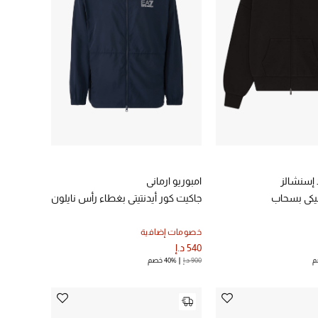
 إسنشالز
امبوريو ارماني
كي بسحاب
جاكيت كور أيدنتيتي بغطاء رأس نايلون
خصومات إضافية
540 د.إ
900 د.إ
40% خصم