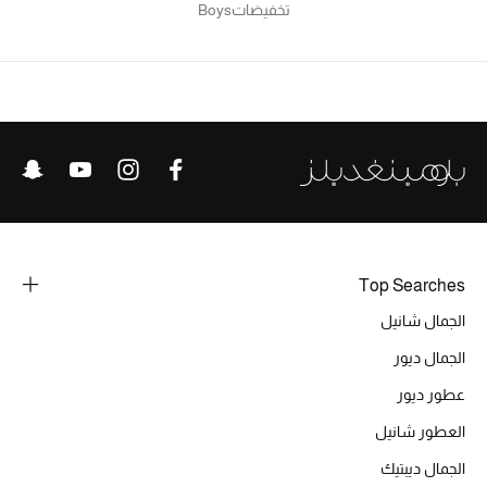
تخفيضات
Boys
المجوهرات
عرض كل التنزيلات
أبرز المصممين
مجوهرات فاخرة للنساء
مجوهرات عصرية للنساء
Top Searches
إكسسوارات للرجال
الجمال شانيل
مجوهرات فاخرة للأطفال
الجمال ديور
عطور ديور
ساعات
العطور شانيل
الجمال ديبتيك