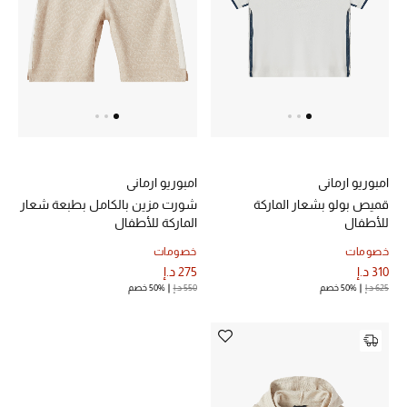
أبرز المصممين
العودة إلى المدرسة
تسوقوا التشكيلة
مستلزمات المنزل
امبوريو ارماني
امبوريو ارماني
قميص بولو بشعار الماركة
شورت مزين بالكامل بطبعة شعار
للأطفال
الماركة للأطفال
عرض جميع المنتجات
خصومات
خصومات
الهدايا
310 د.إ
275 د.إ
625 د.إ
50% خصم
550 د.إ
50% خصم
ما وصلنا حديثا
أبرز المصممين
غرفة الطعام