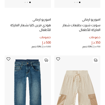
خصم حتى 70%
امبوريو ارماني
امبوريو ارماني
تسوقوا الآن
سويت شيرت بطبعات شعار
هودي مزين كليا بشعار الماركة
الماركة للأطفال
للأطفال
ما وصلنا حديثاً
خصومات
خصومات
350 د.إ
500 د.إ
700 د.إ
50% خصم
1,000 د.إ
50% خصم
ما وصلنا حديثاً
الموسم الجديد
النساء
الحقائب النسائية
أحذية النسائية