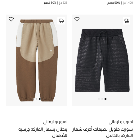
1,400 د.إ
50% خصم
625 د.إ
50% خصم
أحذية مختارة
تسوقوا الأحذية
الجمال
خصومات
جميع مستحضرات الجمال
الجديد في عالم الجمال
الأكثر مبيعاً
امبوريو ارماني
امبوريو ارماني
شورت طويل بطبعات أحرف شعار
بنطال بشعار الماركة جرسيه
العطور
الماركة بالكامل
للأطفال