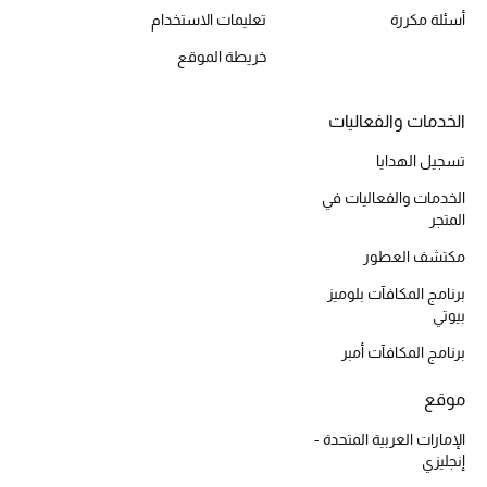
أسئلة مكررة
تعليمات الاستخدام
حصريات
خريطة الموقع
الأزياء
الخدمات والفعاليات
الجمال
تسجيل الهدايا
مستلزمات المنزل
الخدمات والفعاليات في
المتجر
مكتشف العطور
برنامج المكافآت بلوميز
توتيمي
تعكس توتيمي فن الأناقة السهلة بقطع أساسية راقية
بيوتي
مصممة لتدوم وتتجاوز صيحات الموسم
برنامج المكافآت أمبر
تسوقوا توتيمي
موقع
الإمارات العربية المتحدة -
إنجليزي