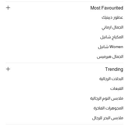
هدايا مُعبرة
تسوقوا المجوهرات
Most Favourited
عطور ديبتيك
الجمال ارماني
الهدايا
المكياج شانيل
تسوقوا جميع الهدايا
Women شانيل
الجمال هيرميس
بطاقة الهدايا الإلكترونية
Trending
هدايا حسب المرسل إليه
البدلات الرجالية
هدايا حسب المناسبة
القبعات
ملابس النوم الرجالية
هدايا حسب الفئة
المجوهرات الفاخرة
النساء
ملابس البحر للرجال