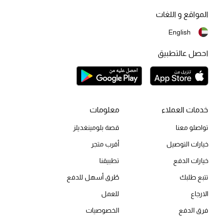
الرجال
المواقع و اللغات
الأطفال
English
المستلزمات المنزلية
احصل عالتطبيق
هدايا حسب السعر
خدمات العملاء
معلومات
هدايا للجميع
تسوقوا الهدايا
تواصلو معنا
قصة بلومينغديلز
خيارات التوصيل
أقرب متجر
المصممون
خيارات الدفع
تطبيقنا
تتبع طلبك
طُرق أسهل للدفع
المصممون أ-ي
الارجاع
للعمل
فرق الدفع
الخصوصيات
مصممون جدد