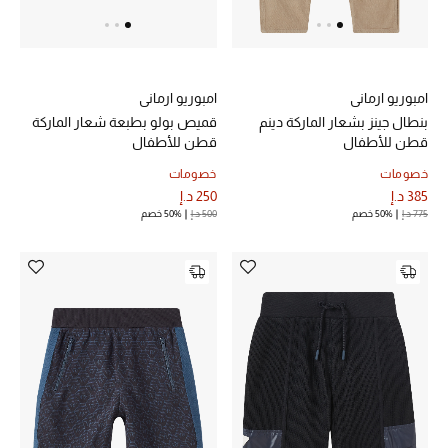
حقائب رجالية
العناية الشخصية بالرجال
امبوريو ارماني
امبوريو ارماني
بنطال جينز بشعار الماركة دينم
قميص بولو بطبعة شعار الماركة
قطن للأطفال
قطن للأطفال
صُممت للرجال
خصومات
خصومات
تسوقوا للرجال
385 د.إ
250 د.إ
775 د.إ
50% خصم
500 د.إ
50% خصم
الأطفال
عرض جميع المنتجات
خصومات
عودة صغاركم للمدارس