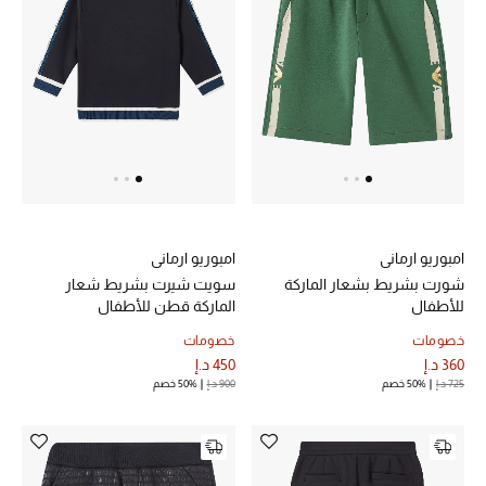
تشكيلة الأعراس
حقائب وأحذية متطابقة
هدايا للنساء
ركن الفخامة
جميع الملابس النسائية
امبوريو ارماني
امبوريو ارماني
شورت بشريط بشعار الماركة
سويت شيرت بشريط شعار
جميع الأحذية النسائية
للأطفال
الماركة قطن للأطفال
خصومات
خصومات
جميع الحقائب النسائية
360 د.إ
450 د.إ
725 د.إ
50% خصم
900 د.إ
50% خصم
جميع الإكسسورات النسائية