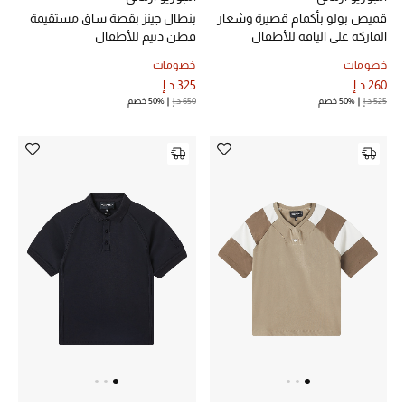
الجمال في بلوميز
قميص بولو بأكمام قصيرة وشعار
بنطال جينز بقصة ساق مستقيمة
الماركة على الياقة للأطفال
قطن دنيم للأطفال
دليل مستلزمات الجمال
خصومات
خصومات
260 د.إ
325 د.إ
أبرز الماركات
525 د.إ
50% خصم
650 د.إ
50% خصم
عطور الربيع
تسوقوا الآن
الرجال
عرض جميع المنتجات
خصومات