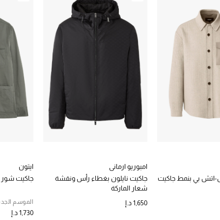
امبوريو ارماني
ايتون
-اتش بي بنمط جاكيت
جاكيت نايلون بغطاء رأس ونقشة
جاكيت شور
شعار الماركة
الموسم الجدي
1,650 د.إ
1,730 د.إ