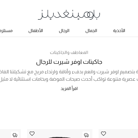
الأحذية
الجمال
الرجال
الأطفال
مستلزما
المعاطف والجاكيتات
جاكيتات اوفر شيرت للرجال
ية بتصميم اوفر شيرت وانعم بدفء وأناقة وارتداء مريح مع تشكيلتنا الفا
ات عصرية متنوعة تواكب أحدث صيحات الموضة وبخامات استثنائية لا مثيل ل
فيف مع أزرار كبس في الأمام للإغلاق، مروراً بجاكيتات قوتشي بياقة طو
اقرأ المزيد
للماء. تعرّف على المجموعة الفاخرة المتاحة للشراء أونلاين في الإمارات أد