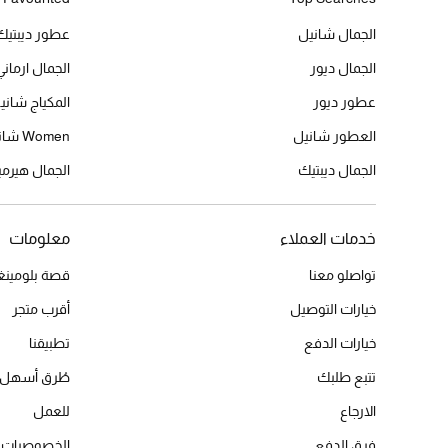
الجمال شانيل
عطور ديبتيك
الجمال ديور
الجمال ارماني
عطور ديور
المكياج شاني
العطور شانيل
Women شانيل
الجمال ديبتيك
الجمال هير
خدمات العملاء
معلومات
تواصلو معنا
قصة بلومينغد
خيارات التوصيل
أقرب متجر
خيارات الدفع
تطبيقنا
تتبع طلبك
طُرق أسهل 
الارجاع
للعمل
فرق الدفع
الخصوصيات