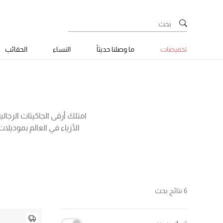
تخفيضات
ما وصلنا حديثاً
النساء
الحقائب
امتلك أرقى الجاكيتات الرجال
الأزياء في العالم بموديل
أيلاند المصنوعة من نايلون خ
بجاكيتات مونكلر المقاومة 
6 نتائج بحث