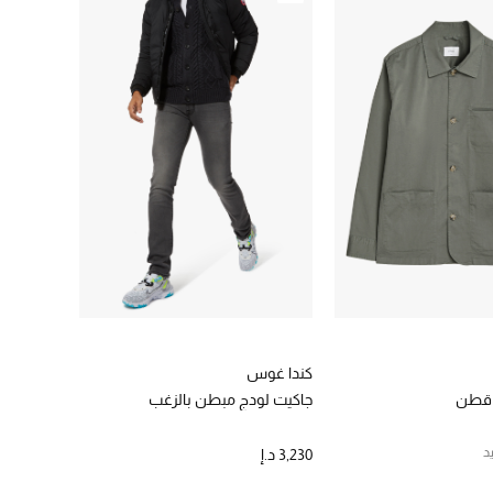
كندا غوس
 قطن
جاكيت لودج مبطن بالزغب
د
3,230 د.إ