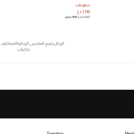
خصومات
1,110 د.إ
1,850 د.إ
40% خصم
الرجال
جميع الملابس الرجالية
المعاطف و
جاكيتات
Trending
Most