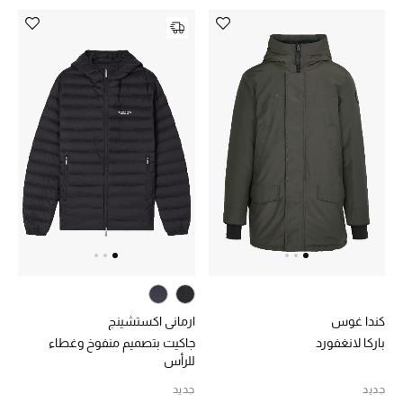
أبرز الحقائب
تسوقوا الحقائب
الأحذية
الموسم الجديد
أحذية النسائية
تشكيلة الأحذية
الأحذية الرجالية
كندا غوس
ارماني اكستشينج
باركا لانغفورد
جاكيت بتصميم منفوخ وغطاء
أحذية للأطفال
للرأس
جديد
جديد
أبرز المصممين