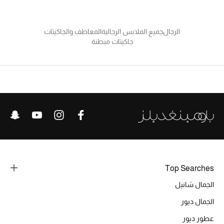
حصريات
الرجال
جميع الملابس الرجالية
المعاطف والجاكيتات
جاكيتات مبطنة
الأزياء
الجمال
مستلزمات المنزل
توتيمي
تعكس توتيمي فن الأناقة السهلة بقطع أساسية راقية
مصممة لتدوم وتتجاوز صيحات الموسم
تسوقوا توتيمي
Top Searches
الجمال شانيل
الجمال ديور
عطور ديور