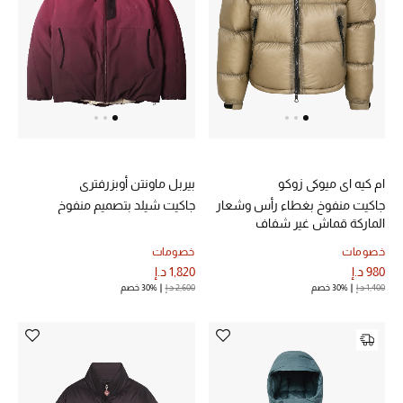
المجوهرات
عرض كل التنزيلات
أبرز المصممين
مجوهرات فاخرة للنساء
ام كيه اي ميوكي زوكو
بيربل ماونتن أوبزرفتري
مجوهرات عصرية للنساء
جاكيت منفوخ بغطاء رأس وشعار
جاكيت شيلد بتصميم منفوخ
الماركة قماش غير شفاف
إكسسوارات للرجال
خصومات
خصومات
980 د.إ
1,820 د.إ
مجوهرات فاخرة للأطفال
1,400 د.إ
30% خصم
2,600 د.إ
30% خصم
ساعات