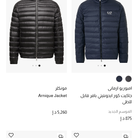
تشكيلة الأعراس
حقائب وأحذية متطابقة
هدايا للنساء
ركن الفخامة
جميع الملابس النسائية
جميع الأحذية النسائية
امبوريو ارماني
مونكلر
جاكيت كور ايدونتيتي بافر قابل
Arnique Jacket
جميع الحقائب النسائية
للطي
الموسم الجديد
5,260 د.إ
جميع الإكسسورات النسائية
875 د.إ