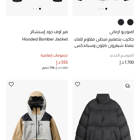
أبرز المصممين
العودة إلى المدرسة
امبوريو ارماني
فير اوف جود إسنشالز
تسوقوا التشكيلة
جاكيت بتصميم مبطن مقاوم للماء
Hooded Bomber Jacket
بنمط شيفرون نايلون وسباندكس
الموسم الجديد
خصومات إضافية
مستلزمات المنزل
1,700 د.إ
555 د.إ
1,860 د.إ
70% خصم
عرض جميع المنتجات
الهدايا
ما وصلنا حديثا
أبرز المصممين
غرفة الطعام