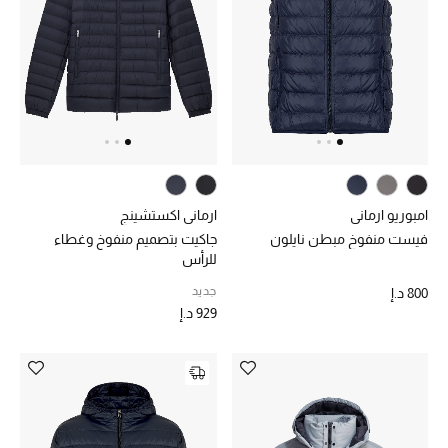
الرجال
الجمال
الأطفال
مستلزمات المنزل
المجوهرات
امبوريو ارماني
ارماني اكستشينج
فيست منفوخ مبطن نايلون
جاكيت بتصميم منفوخ وغطاء
للرأس
جديد
800 د.إ
جديد لدينا
929 د.إ
نسوقوا أحدث ما وصلنا
النساء