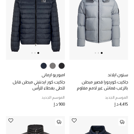
عرض جميع المنتجات
خصومات
ما وصلنا حديثاً
الموسم الجديد
ركن أناقة المنتجعات
حصريًا عبر الإنترنت
ستون ايلاند
امبوريو ارماني
جاكيت كوردورا قصير مبطن
جاكيت كور ايدنتيتي مبطن قابل
جميع إصدارتنا النسائية
بالزغب قماش غير لامع مقاوم
للطي بغطاء للرأس
للتمزق
الموسم الجديد
الموسم الجديد
تشكيلة المناسبات للنساء
4,415 د.إ
900 د.إ
الحب للمحلي
الملابس الرياضية النسائية