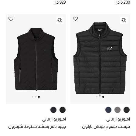
6,200 د.إ
929 د.إ
أحذية مختارة
تسوقوا الأحذية
الجمال
خصومات
جميع مستحضرات الجمال
الجديد في عالم الجمال
الأكثر مبيعاً
امبوريو ارماني
امبوريو ارماني
فيست منفوخ مبطن نايلون
جيليه بافر بنقشة خطوط شيفرون
العطور