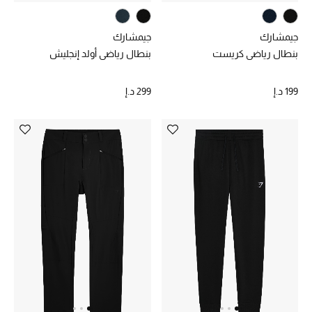
الرجال
جيمشارك
جيمشارك
الجمال
بنطال رياضي كريست
بنطال رياضي أولد إنجليش
الأطفال
199 د.إ
299 د.إ
مستلزمات المنزل
المجوهرات
جديد لدينا
نسوقوا أحدث ما وصلنا
النساء