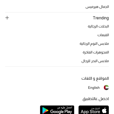
الجمال هيرميس
Trending
أحذية مختارة
تسوقوا الأحذية
البدلات الرجالية
القبعات
ملابس النوم الرجالية
الجمال
المجوهرات الفاخرة
خصومات
ملابس البحر للرجال
جميع مستحضرات الجمال
المواقع و اللغات
الجديد في عالم الجمال
English
الأكثر مبيعاً
احصل عالتطبيق
العطور