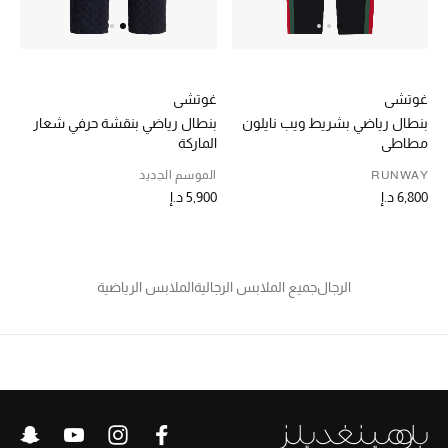
موضة نسائية
تسوقوا للنساء
غوتشي
غوتشي
الحقائب
بنطال رياضي بشريط ويب نايلون
بنطال رياضي بنقشة حرفي شعار
مطاطي
الماركة
الموسم الجديد
RUNWAY
الموسم الجديد
6,800 د.إ
5,900 د.إ
الحقائب النسائية
دليل ملتزمات الحقائب
الرجال
جميع الملابس الرجالية
الملابس الرياضية
حقائب رجالية
حقائب الأطفال
أبرز المصممين