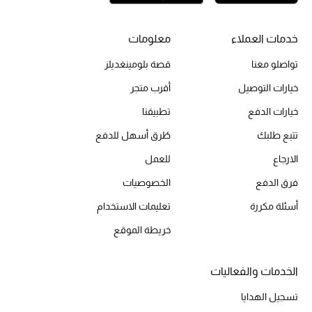
مكتشف العطور
خدمات العملاء
معلومات
المكياج
تواصلو معنا
قصة بلومينغديلز
العناية بالبشرة
خيارات التوصيل
أقرب متجر
خيارات الدفع
تطبيقنا
مستحضرات العناية
تتبع طلبك
طُرق أسهل للدفع
مستحضرات الاستحمام والعناية بالجسم
الارجاع
للعمل
فرق الدفع
الخصوصيات
العناية بالشعر
أسئلة مكررة
تعليمات الاستخدام
الصحة والعافية
خريطة الموقع
هدايا
الخدمات والفعاليات
مجموعة الجمال
تسجيل الهدايا