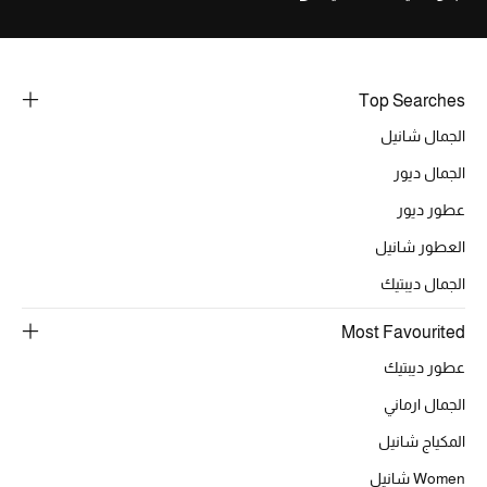
أبرز الحقائب
تسوقوا الحقائب
Top Searches
الجمال شانيل
الأحذية
الجمال ديور
عطور ديور
الموسم الجديد
العطور شانيل
أحذية النسائية
الجمال ديبتيك
تشكيلة الأحذية
Most Favourited
عطور ديبتيك
الأحذية الرجالية
الجمال ارماني
أحذية للأطفال
المكياج شانيل
Women شانيل
أبرز المصممين