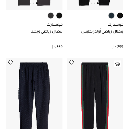
تشكيلة الأعراس
حقائب وأحذية متطابقة
جيمشارك
جيمشارك
بنطال رياضي أولد إنجليش
بنطال رياضي ويكند
هدايا للنساء
299 د.إ
359 د.إ
ركن الفخامة
جميع الملابس النسائية
جميع الأحذية النسائية
جميع الحقائب النسائية
جميع الإكسسورات النسائية