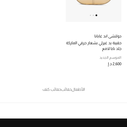
الرجال
الجمال
الأطفال
دولتشي اند غابانا
حقيبة يد غيرلي بشعار حرفي الماركة
مستلزمات المنزل
جلد نابا لامع
الموسم الجديد
المجوهرات
2,600 د.إ
جديد لدينا
نسوقوا أحدث ما وصلنا
الأطفال
حقائب
حقائب كتف
النساء