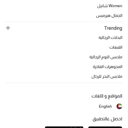
Women شانيل
تشكيلة الأعراس
الجمال هيرميس
حقائب وأحذية متطابقة
Trending
هدايا للنساء
البدلات الرجالية
القبعات
ركن الفخامة
ملابس النوم الرجالية
جميع الملابس النسائية
المجوهرات الفاخرة
ملابس البحر للرجال
جميع الأحذية النسائية
جميع الحقائب النسائية
المواقع و اللغات
جميع الإكسسورات النسائية
English
احصل عالتطبيق