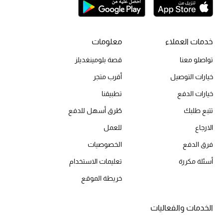
موضة نسائية
تسوقوا للنساء
خدمات العملاء
معلومات
الحقائب
تواصلو معنا
قصة بلومينغديلز
خيارات التوصيل
أقرب متجر
الموسم الجديد
خيارات الدفع
تطبيقنا
الحقائب النسائية
تتبع طلبك
طُرق أسهل للدفع
الارجاع
للعمل
دليل ملتزمات الحقائب
فرق الدفع
الخصوصيات
حقائب رجالية
أسئلة مكررة
تعليمات الاستخدام
حقائب الأطفال
خريطة الموقع
أبرز المصممين
الخدمات والفعاليات