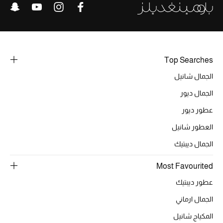
عرض جميع المنتجات
خصومات
ما وصلنا حديثاً
Top Searches
الموسم الجديد
الجمال شانيل
الجمال ديور
ركن أناقة المنتجعات
عطور ديور
حصريًا عبر الإنترنت
العطور شانيل
الجمال ديبتيك
جميع إصدارتنا النسائية
Most Favourited
تشكيلة المناسبات للنساء
عطور ديبتيك
الحب للمحلي
الجمال ارماني
الملابس الرياضية النسائية
المكياج شانيل