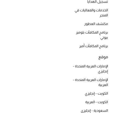
تسجيل الهدايا
الخدمات والفعاليات في
أبرز الحقائب
المتجر
تسوقوا الحقائب
مكتشف العطور
برنامج المكافآت بلوميز
الأحذية
بيوتي
برنامج المكافآت أمبر
الموسم الجديد
موقع
أحذية النسائية
الإمارات العربية المتحدة -
إنجليزي
تشكيلة الأحذية
الإمارات العربية المتحدة -
العربية
الأحذية الرجالية
الكويت - إنجليزي
أحذية للأطفال
الكويت - العربية
السعودية - إنجليزي
أبرز المصممين