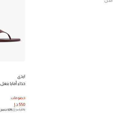
الكل
الترتيب حسب نطاق السعر: 550-1000 د.إ.
إلغاء تحديد الكل
(1)
36
الترتيب حسب المقاس: 36
(1)
41
الترتيب حسب المقاس: 41
ايدي
حذاء أمايا بن
خصومات
550 د.إ
1,375 د.إ
60% خصم