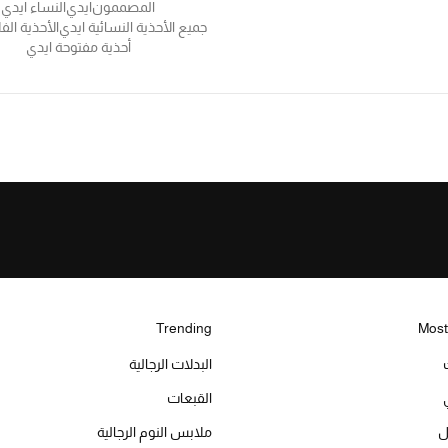
المصممون
ايدي
النساء ايدي
جميع الأحذية النسائية ايدي
الأحذية الف
أحذية مفتوحة ايدي
Trending
Most
البدلات الرجالية
القبعات
ل
ملابس النوم الرجالية