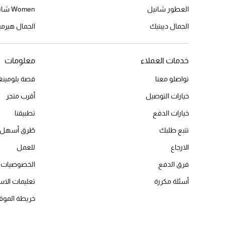
العطور شانيل
Women شانيل
الجمال ديبتيك
الجمال هير
خدمات العملاء
معلومات
تواصلو معنا
قصة بلومينغد
خيارات التوصيل
أقرب متجر
خيارات الدفع
تطبيقنا
تتبع طلبك
طُرق أسهل 
الارجاع
للعمل
فرق الدفع
الخصوصيات
أسئلة مكررة
تعليمات الاس
خريطة الموق