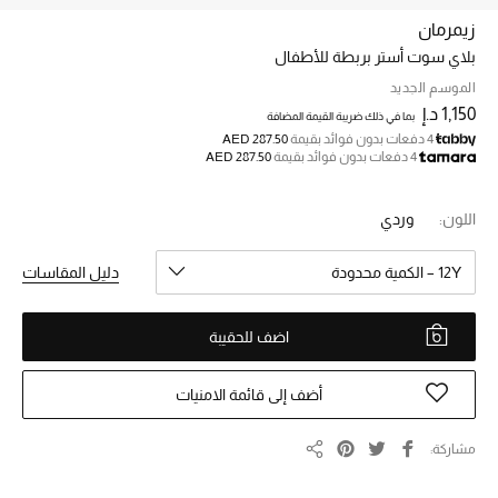
زيمرمان
بلاي سوت أستر بربطة للأطفال
خصم حتى 70%
تسوقوا الآن
الموسم الجديد
1,150 د.إ
بما في ذلك ضريبة القيمة المضافة
4 دفعات بدون فوائد بقيمة
AED 287.50
4 دفعات بدون فوائد بقيمة
AED 287.50
ما وصلنا حديثاً
اللون:
وردي
ما وصلنا حديثاً
12Y – الكمية محدودة
دليل المقاسات
الموسم الجديد
اضف للحقيبة
النساء
الحقائب النسائية
أضف إلى قائمة الامنيات
أحذية النسائية
مشاركة
مشاركة