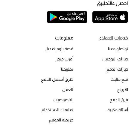
أبرز الحقائب
احصل عالتطبيق
تسوقوا الحقائب
الأحذية
خدمات العملاء
معلومات
الموسم الجديد
تواصلو معنا
قصة بلومينغديلز
خيارات التوصيل
أقرب متجر
أحذية النسائية
خيارات الدفع
تطبيقنا
تشكيلة الأحذية
تتبع طلبك
طُرق أسهل للدفع
الأحذية الرجالية
الارجاع
للعمل
فرق الدفع
الخصوصيات
أحذية للأطفال
أسئلة مكررة
تعليمات الاستخدام
أبرز المصممين
خريطة الموقع