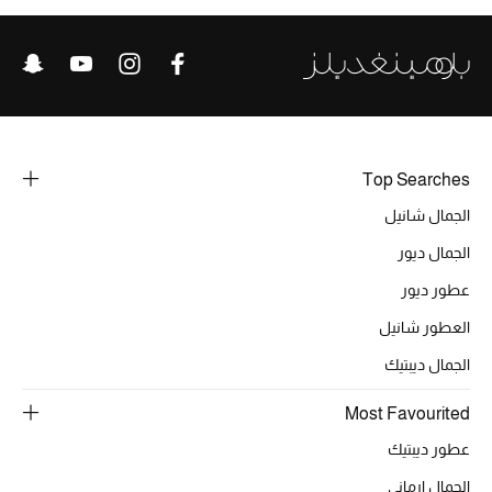
تشكيلة الأعراس
حقائب وأحذية متطابقة
هدايا للنساء
ركن الفخامة
Top Searches
الجمال شانيل
جميع الملابس النسائية
الجمال ديور
جميع الأحذية النسائية
عطور ديور
جميع الحقائب النسائية
العطور شانيل
الجمال ديبتيك
جميع الإكسسورات النسائية
Most Favourited
عطور ديبتيك
موضة نسائية
الجمال ارماني
تسوقوا للنساء