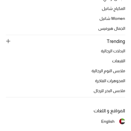
المكياج شانيل
Women شانيل
الحقائب
الجمال هيرميس
الموسم الجديد
Trending
البدلات الرجالية
الحقائب النسائية
القبعات
دليل ملتزمات الحقائب
ملابس النوم الرجالية
حقائب رجالية
المجوهرات الفاخرة
ملابس البحر للرجال
حقائب الأطفال
أبرز المصممين
المواقع و اللغات
English