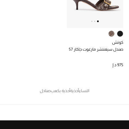
الرجال
الجمال
الأطفال
كوتش
مستلزمات المنزل
صندل سيغنتشر مارغوت جاكار 57
المجوهرات
975 د.إ
جديد لدينا
نسوقوا أحدث ما وصلنا
النساء
أحذية
أحذية بكعب
صنادل
النساء