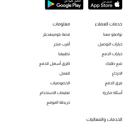
موضة نسائية
تسوقوا للنساء
خدمات العملاء
معلومات
الحقائب
تواصلو معنا
قصة بلومينغديلز
خيارات التوصيل
أقرب متجر
الموسم الجديد
خيارات الدفع
تطبيقنا
الحقائب النسائية
تتبع طلبك
طُرق أسهل للدفع
الارجاع
للعمل
دليل ملتزمات الحقائب
فرق الدفع
الخصوصيات
حقائب رجالية
أسئلة مكررة
تعليمات الاستخدام
حقائب الأطفال
خريطة الموقع
أبرز المصممين
الخدمات والفعاليات