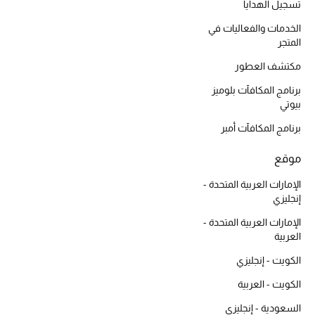
تسجيل الهدايا
الخدمات والفعاليات في
أبرز الحقائب
المتجر
تسوقوا الحقائب
مكتشف العطور
برنامج المكافآت بلوميز
الأحذية
بيوتي
برنامج المكافآت أمبر
الموسم الجديد
موقع
أحذية النسائية
الإمارات العربية المتحدة -
إنجليزي
تشكيلة الأحذية
الإمارات العربية المتحدة -
العربية
الأحذية الرجالية
الكويت - إنجليزي
أحذية للأطفال
الكويت - العربية
السعودية - إنجليزي
أبرز المصممين