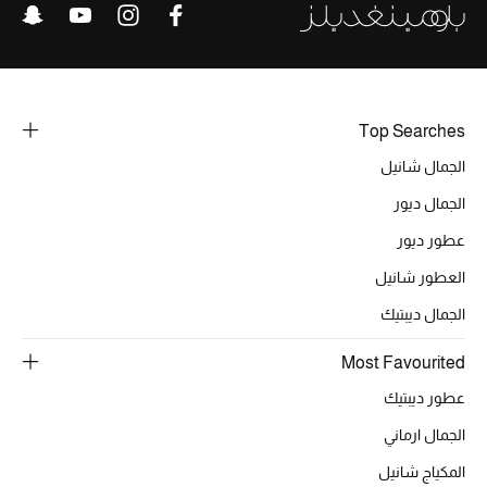
عرض جميع المنتجات
خصومات
ما وصلنا حديثاً
Top Searches
الموسم الجديد
الجمال شانيل
الجمال ديور
ركن أناقة المنتجعات
عطور ديور
حصريًا عبر الإنترنت
العطور شانيل
الجمال ديبتيك
جميع إصدارتنا النسائية
Most Favourited
تشكيلة المناسبات للنساء
عطور ديبتيك
الحب للمحلي
الجمال ارماني
الملابس الرياضية النسائية
المكياج شانيل