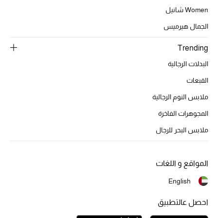
Women شانيل
تشكيلة الأعراس
الجمال هيرميس
حقائب وأحذية متطابقة
Trending
هدايا للنساء
البدلات الرجالية
القبعات
ركن الفخامة
ملابس النوم الرجالية
جميع الملابس النسائية
المجوهرات الفاخرة
ملابس البحر للرجال
جميع الأحذية النسائية
جميع الحقائب النسائية
المواقع و اللغات
جميع الإكسسورات النسائية
English
احصل عالتطبيق