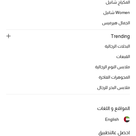
عرض جميع المنتجات
المكياج شانيل
Women شانيل
خصومات
الجمال هيرميس
ما وصلنا حديثاً
Trending
الموسم الجديد
البدلات الرجالية
القبعات
ركن أناقة المنتجعات
ملابس النوم الرجالية
حصريًا عبر الإنترنت
المجوهرات الفاخرة
ملابس البحر للرجال
جميع إصدارتنا النسائية
تشكيلة المناسبات للنساء
المواقع و اللغات
الحب للمحلي
English
الملابس الرياضية النسائية
احصل عالتطبيق