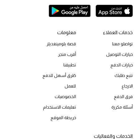
تشكيلة الأعراس
حقائب وأحذية متطابقة
خدمات العملاء
معلومات
هدايا للنساء
تواصلو معنا
قصة بلومينغديلز
خيارات التوصيل
أقرب متجر
ركن الفخامة
خيارات الدفع
تطبيقنا
جميع الملابس النسائية
تتبع طلبك
طُرق أسهل للدفع
جميع الأحذية النسائية
الارجاع
للعمل
فرق الدفع
الخصوصيات
جميع الحقائب النسائية
أسئلة مكررة
تعليمات الاستخدام
جميع الإكسسورات النسائية
خريطة الموقع
الخدمات والفعاليات