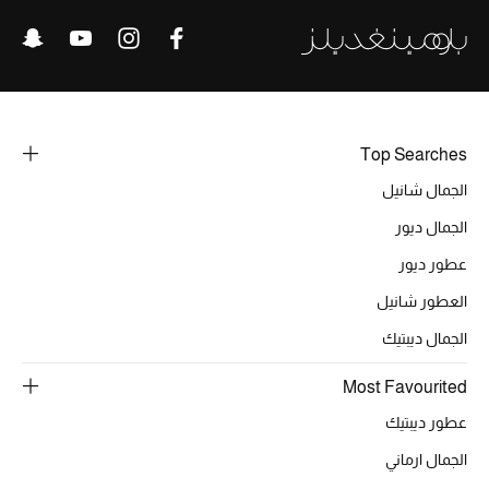
الرجال
الجمال
الأطفال
Top Searches
مستلزمات المنزل
الجمال شانيل
المجوهرات
الجمال ديور
عطور ديور
العطور شانيل
جديد لدينا
الجمال ديبتيك
نسوقوا أحدث ما وصلنا
Most Favourited
عطور ديبتيك
النساء
الجمال ارماني