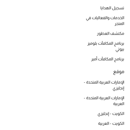
موضة نسائية
تسجيل الهدايا
تسوقوا للنساء
الخدمات والفعاليات في
المتجر
الحقائب
مكتشف العطور
برنامج المكافآت بلوميز
الموسم الجديد
بيوتي
برنامج المكافآت أمبر
الحقائب النسائية
موقع
دليل ملتزمات الحقائب
الإمارات العربية المتحدة -
إنجليزي
حقائب رجالية
الإمارات العربية المتحدة -
العربية
حقائب الأطفال
الكويت - إنجليزي
أبرز المصممين
الكويت - العربية