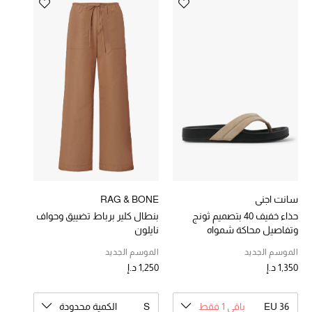
خصومات
ما وصلنا حديثاً
الموسم الجديد
ركن أناقة المنتجعات
حصريًا عبر الإنترنت
جميع إصدارتنا النسائية
سانت اجني
RAG & BONE
حذاء خفيف 40 بتصميم ثونج
بنطال كلير برباط تضييق وحواف
تشكيلة المناسبات للنساء
وتفاصيل محاكة شمواه
نايلون
الحب للمحلي
الموسم الجديد
الموسم الجديد
1,350 د.إ
1,250 د.إ
الملابس الرياضية النسائية
EU 36
باقي 1 فقط
S
الكمية محدودة