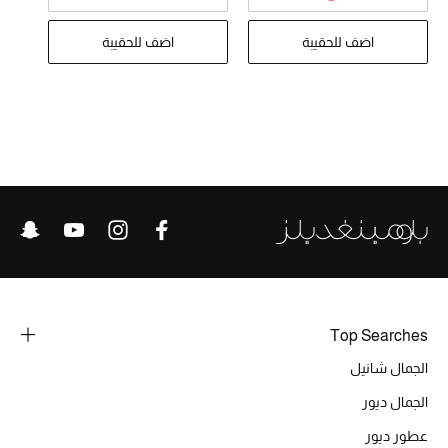
تشكيلة الأعراس
اضف للحقيبة
اضف للحقيبة
حقائب وأحذية متطابقة
هدايا للنساء
ركن الفخامة
جميع الملابس النسائية
جميع الأحذية النسائية
جميع الحقائب النسائية
Top Searches
جميع الإكسسورات النسائية
الجمال شانيل
الجمال ديور
موضة نسائية
عطور ديور
تسوقوا للنساء