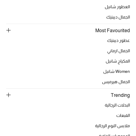
العطور شانيل
الجمال ديبتيك
الحقائب
Most Favourited
الموسم الجديد
عطور ديبتيك
الجمال ارماني
الحقائب النسائية
المكياج شانيل
دليل ملتزمات الحقائب
Women شانيل
الجمال هيرميس
حقائب رجالية
Trending
حقائب الأطفال
البدلات الرجالية
أبرز المصممين
القبعات
ملابس النوم الرجالية
المجوهرات الفاخرة