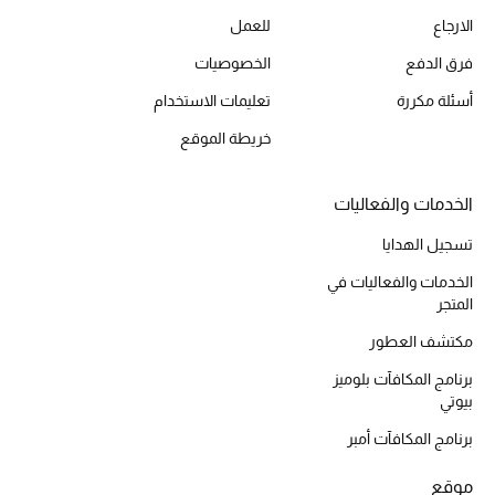
الارجاع
للعمل
أحذية مختارة
تسوقوا الأحذية
فرق الدفع
الخصوصيات
أسئلة مكررة
تعليمات الاستخدام
الجمال
خريطة الموقع
خصومات
الخدمات والفعاليات
تسجيل الهدايا
جميع مستحضرات الجمال
الخدمات والفعاليات في
الجديد في عالم الجمال
المتجر
مكتشف العطور
الأكثر مبيعاً
برنامج المكافآت بلوميز
بيوتي
العطور
برنامج المكافآت أمبر
مكتشف العطور
موقع