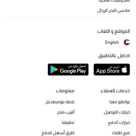
أبرز الحقائب
تسوقوا الحقائب
ملابس البحر للرجال
الأحذية
المواقع و اللغات
English
الموسم الجديد
احصل عالتطبيق
أحذية النسائية
تشكيلة الأحذية
الأحذية الرجالية
خدمات العملاء
معلومات
تواصلو معنا
قصة بلومينغديلز
أحذية للأطفال
خيارات التوصيل
أقرب متجر
أبرز المصممين
خيارات الدفع
تطبيقنا
تتبع طلبك
طُرق أسهل للدفع