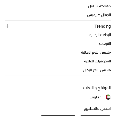
أبرز الحقائب
تسوقوا الحقائب
Women شانيل
الجمال هيرميس
الأحذية
Trending
البدلات الرجالية
الموسم الجديد
القبعات
أحذية النسائية
ملابس النوم الرجالية
المجوهرات الفاخرة
تشكيلة الأحذية
ملابس البحر للرجال
الأحذية الرجالية
المواقع و اللغات
أحذية للأطفال
English
أبرز المصممين
احصل عالتطبيق