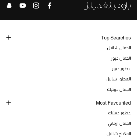
الحقائب
Top Searches
الموسم الجديد
الجمال شانيل
الحقائب النسائية
الجمال ديور
عطور ديور
دليل ملتزمات الحقائب
العطور شانيل
حقائب رجالية
الجمال ديبتيك
حقائب الأطفال
Most Favourited
عطور ديبتيك
أبرز المصممين
الجمال ارماني
المكياج شانيل