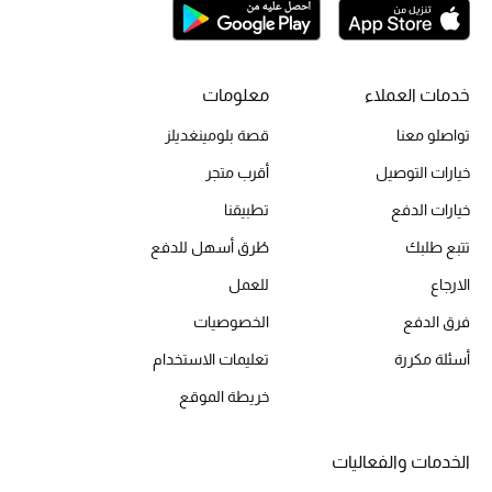
أحذية مختارة
تسوقوا الأحذية
خدمات العملاء
معلومات
الجمال
تواصلو معنا
قصة بلومينغديلز
خيارات التوصيل
أقرب متجر
خصومات
خيارات الدفع
تطبيقنا
تتبع طلبك
طُرق أسهل للدفع
جميع مستحضرات الجمال
الارجاع
للعمل
الجديد في عالم الجمال
فرق الدفع
الخصوصيات
الأكثر مبيعاً
أسئلة مكررة
تعليمات الاستخدام
خريطة الموقع
العطور
مكتشف العطور
الخدمات والفعاليات