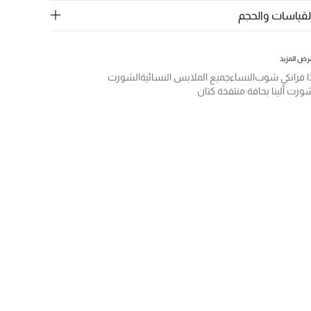
لقياسات والحجم
رض المزيد
ا فرانكي شوب
النساء
جميع الملابس النسائية
الشورت
ورت ألينا بحافة منتفخة كتان