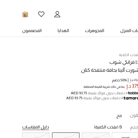
0
ت المنزل
المجوهرات
الهدايا
المصممون
فذت الكمية
ا فرانكي شوب
ورت ألينا بحافة منتفخة كتان
7 د.إ
50% خصم
3 د.إ
بما في ذلك ضريبة القيمة المضافة
4 دفعات بدون فوائد بقيمة
AED 93.75
4 دفعات بدون فوائد بقيمة
AED 93.75
للون:
بيج
حجم:
S
(نفذت الكمية)
دليل المقاسات