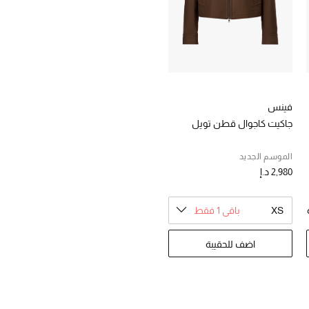
فينس
جاكيت كاجوال قطن تويل
الموسم الجديد
2,980 د.إ
XS
باقي 1 فقط
اضف للحقيبة