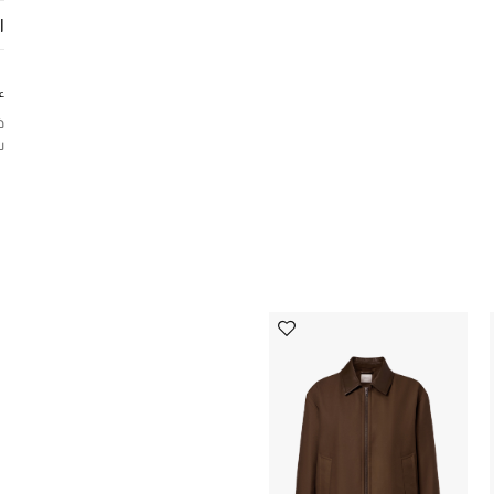
ا
ع
ذ
ش