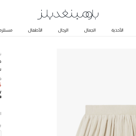
الأحذية
الجمال
الرجال
الأطفال
مستلزما
ن
ذ
ش
50
75
ا
ب