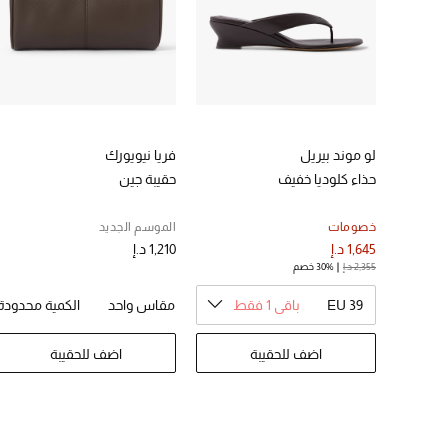
لو موند بيريل
فريا نيويورك
حذاء كلوديا خفيف
حقيبة جين
خصومات
الموسم الجديد
1,645 د.إ
1,210 د.إ
2,355 د.إ
30% خصم
EU 39
باقي 1 فقط
مقاس واحد
الكمية محدودة
اضف للحقيبة
اضف للحقيبة