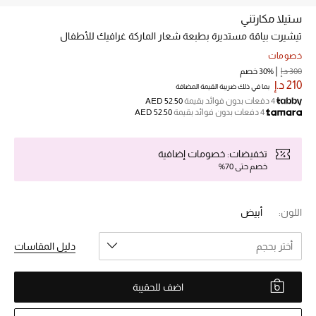
ستيلا مكارتني
تيشيرت بياقة مستديرة بطبعة شعار الماركة غرافيك للأطفال
خصم حتى 70%
تسوقوا الآن
خصومات
300 د.إ
30% خصم
210 د.إ
بما في ذلك ضريبة القيمة المضافة
4 دفعات بدون فوائد بقيمة
AED 52.50
ما وصلنا حديثاً
4 دفعات بدون فوائد بقيمة
AED 52.50
ما وصلنا حديثاً
تخفيضات: خصومات إضافية
خصم حتى 70%
الموسم الجديد
اللون:
أبيض
النساء
أختر بحجم
دليل المقاسات
الحقائب النسائية
أحذية النسائية
اضف للحقيبة