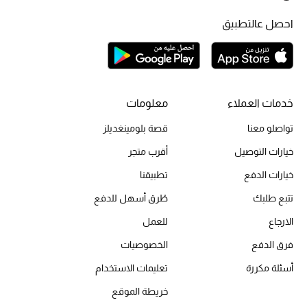
احصل عالتطبيق
الحقائب
الموسم الجديد
خدمات العملاء
معلومات
الحقائب النسائية
تواصلو معنا
قصة بلومينغديلز
خيارات التوصيل
أقرب متجر
دليل ملتزمات الحقائب
خيارات الدفع
تطبيقنا
حقائب رجالية
تتبع طلبك
طُرق أسهل للدفع
حقائب الأطفال
الارجاع
للعمل
فرق الدفع
الخصوصيات
أبرز المصممين
أسئلة مكررة
تعليمات الاستخدام
خريطة الموقع