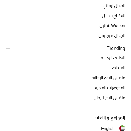
تشكيلة الأعراس
الجمال ارماني
المكياج شانيل
حقائب وأحذية متطابقة
Women شانيل
هدايا للنساء
الجمال هيرميس
ركن الفخامة
Trending
البدلات الرجالية
جميع الملابس النسائية
القبعات
جميع الأحذية النسائية
ملابس النوم الرجالية
جميع الحقائب النسائية
المجوهرات الفاخرة
ملابس البحر للرجال
جميع الإكسسورات النسائية
المواقع و اللغات
موضة نسائية
English
تسوقوا للنساء