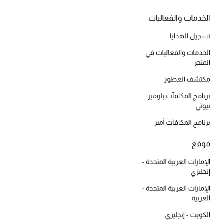
أبرز الحقائب
تسوقوا الحقائب
الخدمات والفعاليات
تسجيل الهدايا
الأحذية
الخدمات والفعاليات في
المتجر
الموسم الجديد
مكتشف العطور
برنامج المكافآت بلوميز
أحذية النسائية
بيوتي
برنامج المكافآت أمبر
تشكيلة الأحذية
موقع
الأحذية الرجالية
الإمارات العربية المتحدة -
أحذية للأطفال
إنجليزي
الإمارات العربية المتحدة -
أبرز المصممين
العربية
الكويت - إنجليزي