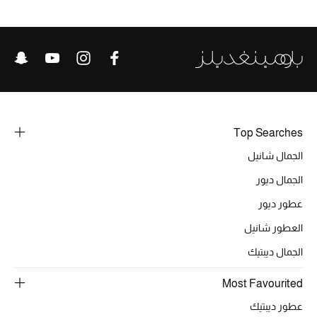
خصومات
ما وصلنا حديثاً
الموسم الجديد
ركن أناقة المنتجعات
Top Searches
حصريًا عبر الإنترنت
الجمال شانيل
الجمال ديور
جميع إصدارتنا النسائية
عطور ديور
تشكيلة المناسبات للنساء
العطور شانيل
الجمال ديبتيك
الحب للمحلي
Most Favourited
الملابس الرياضية النسائية
عطور ديبتيك