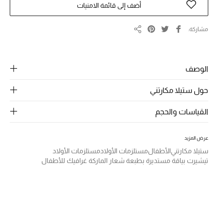
الرجال
أضف إلى قائمة الامنيات
الجمال
مشاركة
مشاركة
الأطفال
الوصف
مستلزمات المنزل
حول ستيلا مكارتني
المجوهرات
القياسات والحجم
جديد لدينا
عرض المزيد
نسوقوا أحدث ما وصلنا
ستيلا مكارتني
الأطفال
مستلزمات الأولاد
مستلزمات الأولاد
تيشيرت بياقة مستديرة بطبعة شعار الماركة غرافيك للأطفال
النساء
عرض جميع المنتجات