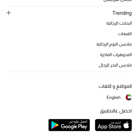
المكياج
Trending
العناية بالبشرة
البدلات الرجالية
القبعات
مستحضرات العناية
ملابس النوم الرجالية
مستحضرات الاستحمام والعناية بالجسم
المجوهرات الفاخرة
العناية بالشعر
ملابس البحر للرجال
الصحة والعافية
المواقع و اللغات
هدايا
English
مجموعة الجمال
احصل عالتطبيق
الجمال في بلوميز