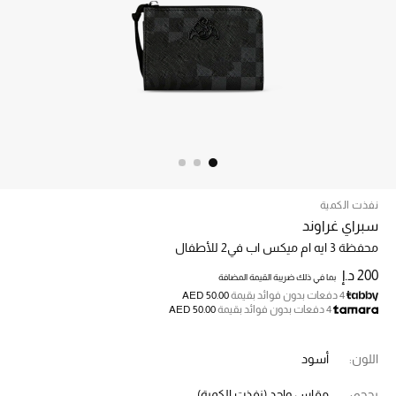
الرجال
الجمال
الأطفال
مستلزمات المنزل
المجوهرات
نفذت الكمية
سبراي غراوند
جديد لدينا
محفظة 3 ايه ام ميكس اب في2 للأطفال
نسوقوا أحدث ما وصلنا
200 د.إ
بما في ذلك ضريبة القيمة المضافة
4 دفعات بدون فوائد بقيمة
AED 50.00
4 دفعات بدون فوائد بقيمة
AED 50.00
النساء
اللون:
أسود
عرض جميع المنتجات
بحجم:
مقاس واحد
(نفذت الكمية)