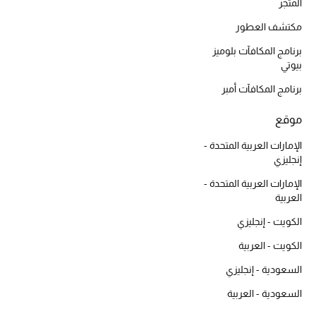
المتجر
ما وصلنا حديثاً
مكتشف العطور
برنامج المكافآت بلوميز
ركن أناقة المنتجعات
بيوتي
حصريًا عبر الإنترنت
برنامج المكافآت أمبر
دليل مستلزمات الرجال
موقع
الإمارات العربية المتحدة -
أبرز المصممين
إنجليزي
الإمارات العربية المتحدة -
جميع الملابس الرجالية
العربية
الأحذية الرجالية
الكويت - إنجليزي
الكويت - العربية
جميع الإكسسورات الرجالية
السعودية - إنجليزي
حقائب رجالية
السعودية - العربية