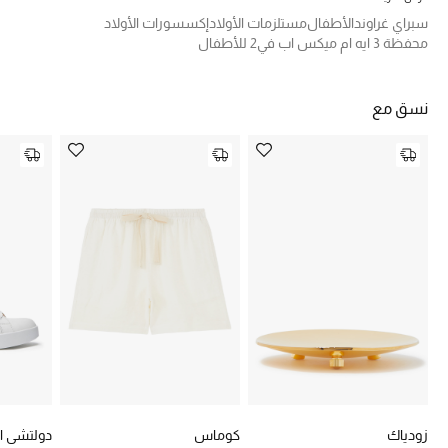
تشكيلة الأعراس
سبراي غراوند
الأطفال
مستلزمات الأولاد
إكسسورات الأولاد
محفظة 3 ايه ام ميكس اب في2 للأطفال
حقائب وأحذية متطابقة
هدايا للنساء
نسق مع
ركن الفخامة
جميع الملابس النسائية
جميع الأحذية النسائية
جميع الحقائب النسائية
جميع الإكسسورات النسائية
موضة نسائية
زودياك
كوماس
دولتشي اند
تسوقوا للنساء