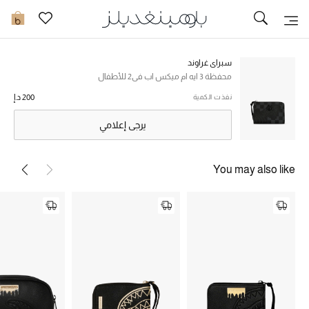
تخفيضات
0
مشاهدة الكل
سبراي غراوند
محفظة 3 ايه ام ميكس اب في2 للأطفال
جديد في الخصومات
200 د.إ
نفذت الكمية
يرجى إعلامي
مزيد من التخفيضات
النساء
You may also like
الرجال
الجمال
الأطفال
مستلزمات المنزل