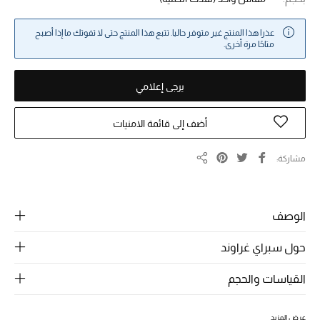
خصومات
عذرا هذا المنتج غير متوفر حاليا. تتبع هذا المنتج حتى لا تفوتك ما إذا أصبح
متاحًا مرة أخرى.
ما وصلنا حديثاً
الموسم الجديد
يرجى إعلامي
ركن أناقة المنتجعات
أضف إلى قائمة الامنيات
حصريًا عبر الإنترنت
مشاركة
مشاركة
جميع إصدارتنا النسائية
الوصف
تشكيلة المناسبات للنساء
حول سبراي غراوند
الحب للمحلي
القياسات والحجم
الملابس الرياضية النسائية
عرض المزيد