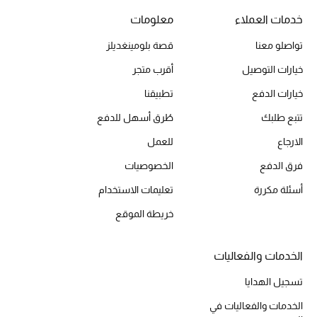
دليل مستلزمات الجمال
خدمات العملاء
معلومات
أبرز الماركات
تواصلو معنا
قصة بلومينغديلز
خيارات التوصيل
أقرب متجر
عطور الربيع
خيارات الدفع
تطبيقنا
تسوقوا الآن
تتبع طلبك
طُرق أسهل للدفع
الارجاع
للعمل
الرجال
فرق الدفع
الخصوصيات
أسئلة مكررة
تعليمات الاستخدام
عرض جميع المنتجات
خريطة الموقع
خصومات
الخدمات والفعاليات
الهدايا
تسجيل الهدايا
الموسم الجديد
الخدمات والفعاليات في