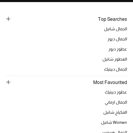
أحذية مختارة
تسوقوا الأحذية
Top Searches
الجمال شانيل
الجمال
الجمال ديور
عطور ديور
خصومات
العطور شانيل
جميع مستحضرات الجمال
الجمال ديبتيك
الجديد في عالم الجمال
Most Favourited
عطور ديبتيك
الأكثر مبيعاً
الجمال ارماني
العطور
المكياج شانيل
Women شانيل
مكتشف العطور
الجمال هيرميس