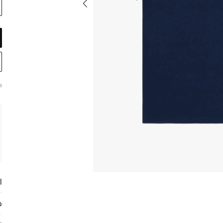
م
ا
ح