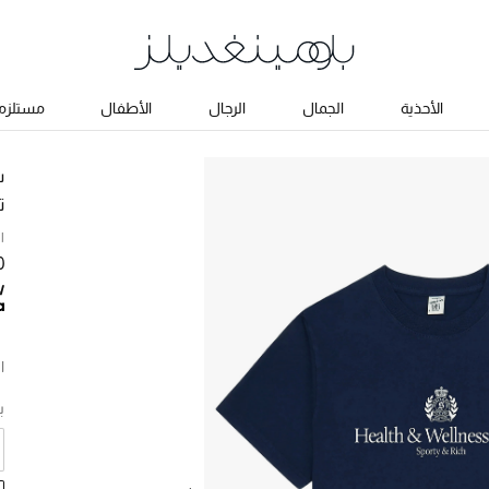
الأحذية
الجمال
الرجال
الأطفال
مستلزما
س
ت
ا
50
ا
ب