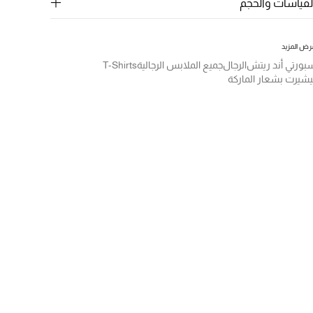
لقياسات والحجم
رض المزيد
بورتي أند ريتش
الرجال
جميع الملابس الرجالية
T-Shirts
يشيرت بشعار الماركة