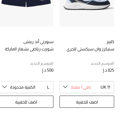
كلينز
سبورتي أند ريتش
سنيكرز وان سيكستي للجري
شورت رياضي بشعار الماركة
الموسم الجديد
الموسم الجديد
825 د.إ
500 د.إ
UK 11
باقي 1 فقط
L
الكمية محدودة
اضف للحقيبة
اضف للحقيبة