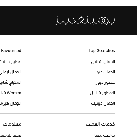
 Favourited
Top Searches
الجمال شانيل
عطور ديبتيك
الجمال ديور
الجمال ارماني
عطور ديور
المكياج شاني
العطور شانيل
Women شانيل
الجمال ديبتيك
الجمال هير
خدمات العملاء
معلومات
تواصلو معنا
قصة بلومينغد