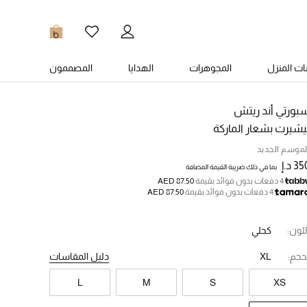
0
ت المنزل
المجوهرات
الهدايا
المصممون
بورتي أند ريتش
يشيرت بشعار الماركة
لموسم الجديد
3 د.إ
بما في ذلك ضريبة القيمة المضافة
4 دفعات بدون فوائد بقيمة
AED 87.50
4 دفعات بدون فوائد بقيمة
AED 87.50
للون:
كحلي
حجم:
XL
دليل المقاسات
L
M
S
XS