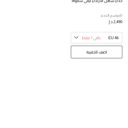
حذاء سهل الارتداء ليمي شمواه
تشكيلة الأعراس
الموسم الجديد
حقائب وأحذية متطابقة
2,490 د.إ
هدايا للنساء
EU 46
باقي 1 فقط
ركن الفخامة
اضف للحقيبة
جميع الملابس النسائية
جميع الأحذية النسائية
جميع الحقائب النسائية
جميع الإكسسورات النسائية
موضة نسائية
تسوقوا للنساء