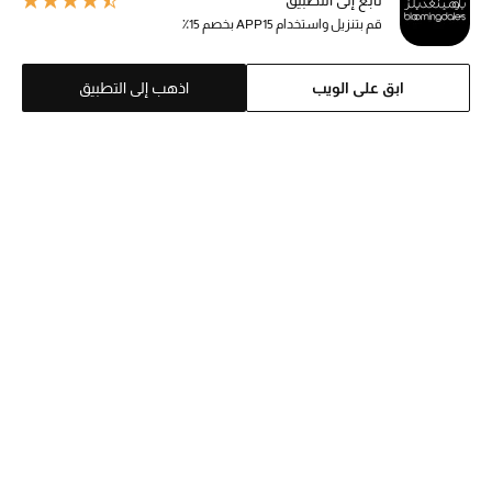
تابع إلى التطبيق
دليل مستلزمات الجمال
قم بتنزيل واستخدام APP15 بخصم 15٪
أبرز الماركات
ابق على الويب
اذهب إلى التطبيق
عطور الربيع
تسوقوا الآن
الرجال
عرض جميع المنتجات
Top Searches
خصومات
الجمال شانيل
الجمال ديور
الهدايا
عطور ديور
الموسم الجديد
العطور شانيل