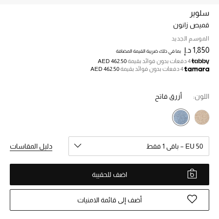
سلوير
قميص زانون
خصم حتى 70%
تسوقوا الآن
الموسم الجديد
1,850 د.إ
بما في ذلك ضريبة القيمة المضافة
4 دفعات بدون فوائد بقيمة
AED 462.50
4 دفعات بدون فوائد بقيمة
AED 462.50
ما وصلنا حديثاً
اللون:
أزرق فاتح
ما وصلنا حديثاً
الموسم الجديد
EU 50 – باقي 1 فقط
دليل المقاسات
النساء
الحقائب النسائية
اضف للحقيبة
أحذية النسائية
أضف إلى قائمة الامنيات