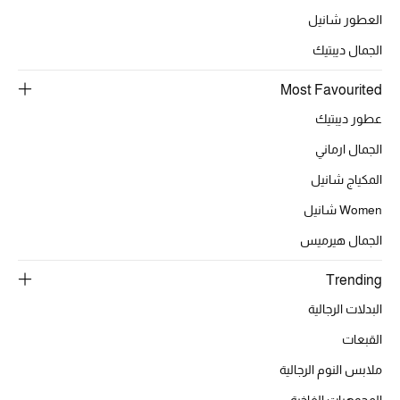
العطور شانيل
الجمال ديبتيك
الحقائب
Most Favourited
الموسم الجديد
عطور ديبتيك
الجمال ارماني
الحقائب النسائية
المكياج شانيل
دليل ملتزمات الحقائب
Women شانيل
الجمال هيرميس
حقائب رجالية
Trending
حقائب الأطفال
البدلات الرجالية
أبرز المصممين
القبعات
ملابس النوم الرجالية
المجوهرات الفاخرة