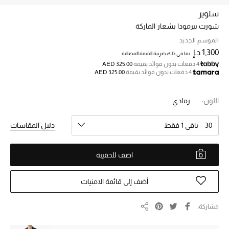
سلوير
شورت بيرمودا بشعار الماركة
خصم حتى 70%
تسوقوا الآن
الموسم الجديد
1,300 د.إ
بما في ذلك ضريبة القيمة المضافة
4 دفعات بدون فوائد بقيمة
AED 325.00
4 دفعات بدون فوائد بقيمة
AED 325.00
ما وصلنا حديثاً
اللون:
رمادي
ما وصلنا حديثاً
30 – باقي 1 فقط
دليل المقاسات
الموسم الجديد
اضف للحقيبة
النساء
الحقائب النسائية
أضف إلى قائمة الامنيات
أحذية النسائية
مشاركة
مشاركة