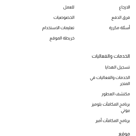
الارجاع
للعمل
أحذية مختارة
تسوقوا الأحذية
فرق الدفع
الخصوصيات
أسئلة مكررة
تعليمات الاستخدام
الجمال
خريطة الموقع
خصومات
الخدمات والفعاليات
تسجيل الهدايا
جميع مستحضرات الجمال
الخدمات والفعاليات في
الجديد في عالم الجمال
المتجر
مكتشف العطور
الأكثر مبيعاً
برنامج المكافآت بلوميز
بيوتي
العطور
برنامج المكافآت أمبر
مكتشف العطور
موقع