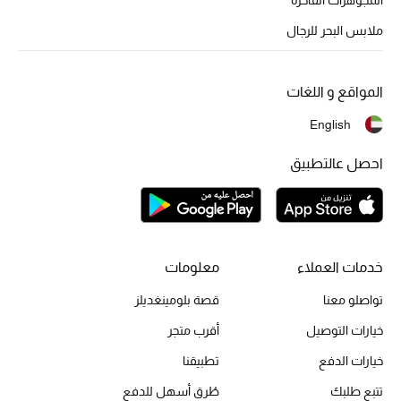
أبرز الحقائب
تسوقوا الحقائب
ملابس البحر للرجال
الأحذية
المواقع و اللغات
English
الموسم الجديد
احصل عالتطبيق
أحذية النسائية
تشكيلة الأحذية
الأحذية الرجالية
خدمات العملاء
معلومات
تواصلو معنا
قصة بلومينغديلز
أحذية للأطفال
خيارات التوصيل
أقرب متجر
أبرز المصممين
خيارات الدفع
تطبيقنا
تتبع طلبك
طُرق أسهل للدفع