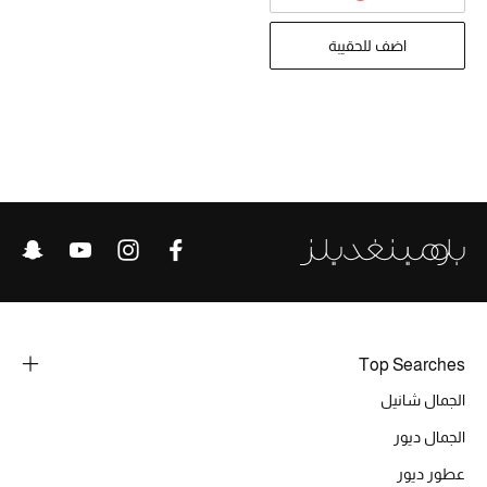
تشكيلة الأعراس
اضف للحقيبة
حقائب وأحذية متطابقة
هدايا للنساء
ركن الفخامة
جميع الملابس النسائية
جميع الأحذية النسائية
جميع الحقائب النسائية
Top Searches
جميع الإكسسورات النسائية
الجمال شانيل
الجمال ديور
موضة نسائية
عطور ديور
تسوقوا للنساء