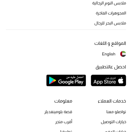
أبرز الحقائب
ملابس النوم الرجالية
تسوقوا الحقائب
المجوهرات الفاخرة
ملابس البحر للرجال
الأحذية
المواقع و اللغات
الموسم الجديد
English
أحذية النسائية
احصل عالتطبيق
تشكيلة الأحذية
الأحذية الرجالية
خدمات العملاء
معلومات
أحذية للأطفال
تواصلو معنا
قصة بلومينغديلز
أبرز المصممين
خيارات التوصيل
أقرب متجر
خيارات الدفع
تطبيقنا