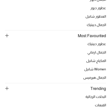
عطور ديور
العطور شانيل
الحقائب
الجمال ديبتيك
الموسم الجديد
Most Favourited
عطور ديبتيك
الحقائب النسائية
الجمال ارماني
دليل ملتزمات الحقائب
المكياج شانيل
حقائب رجالية
Women شانيل
الجمال هيرميس
حقائب الأطفال
Trending
أبرز المصممين
البدلات الرجالية
القبعات