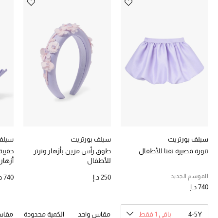
خصومات
ما وصلنا حديثاً
الموسم الجديد
ركن أناقة المنتجعات
حصريًا عبر الإنترنت
جميع إصدارتنا النسائية
سيلف بورتريت
سيلف بورتريت
سيلف 
تنورة قصيرة تفتا للأطفال
طوق رأس مزين بأزهار وترتر
حقيبة
تشكيلة المناسبات للنساء
للأطفال
أزهار
الحب للمحلي
الموسم الجديد
250 د.إ
740 د.إ
740 د.إ
الملابس الرياضية النسائية
4-5Y
باقي 1 فقط
مقاس واحد
الكمية محدودة
مقاس