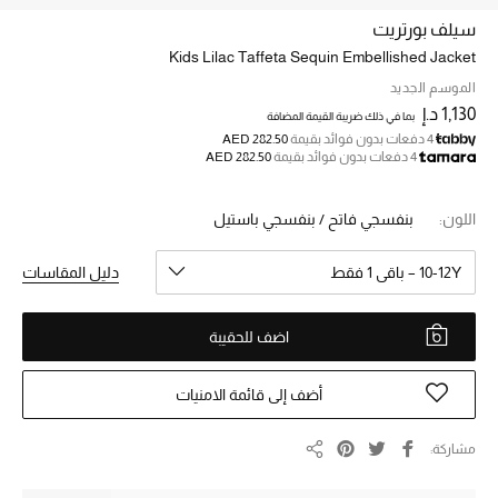
سيلف بورتريت
Kids Lilac Taffeta Sequin Embellished Jacket
خصم حتى 70%
تسوقوا الآن
الموسم الجديد
1,130 د.إ
بما في ذلك ضريبة القيمة المضافة
4 دفعات بدون فوائد بقيمة
AED 282.50
4 دفعات بدون فوائد بقيمة
AED 282.50
ما وصلنا حديثاً
اللون:
بنفسجي فاتح / بنفسجي باستيل
ما وصلنا حديثاً
10-12Y – باقي 1 فقط
دليل المقاسات
الموسم الجديد
اضف للحقيبة
النساء
الحقائب النسائية
أضف إلى قائمة الامنيات
أحذية النسائية
مشاركة
مشاركة