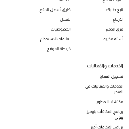
أحذية مختارة
تتبع طلبك
طُرق أسهل للدفع
تسوقوا الأحذية
الارجاع
للعمل
فرق الدفع
الخصوصيات
الجمال
أسئلة مكررة
تعليمات الاستخدام
خريطة الموقع
خصومات
جميع مستحضرات الجمال
الخدمات والفعاليات
تسجيل الهدايا
الجديد في عالم الجمال
الخدمات والفعاليات في
المتجر
الأكثر مبيعاً
مكتشف العطور
العطور
برنامج المكافآت بلوميز
بيوتي
مكتشف العطور
برنامج المكافآت أمبر