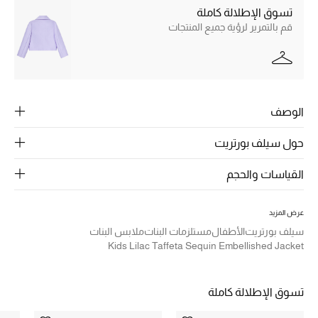
الرجال
تسوق الإطلالة كاملة
قم بالتمرير لرؤية جميع المنتجات
الجمال
الأطفال
مستلزمات المنزل
الوصف
المجوهرات
حول سيلف بورتريت
القياسات والحجم
جديد لدينا
نسوقوا أحدث ما وصلنا
عرض المزيد
سيلف بورتريت
الأطفال
مستلزمات البنات
ملابس البنات
Kids Lilac Taffeta Sequin Embellished Jacket
النساء
تسوق الإطلالة كاملة
عرض جميع المنتجات