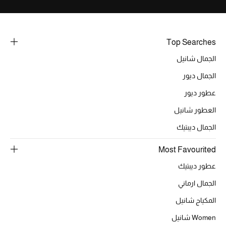
خصومات
ما وصلنا حديثاً
Top Searches
الجمال شانيل
الموسم الجديد
الجمال ديور
ركن أناقة المنتجعات
عطور ديور
حصريًا عبر الإنترنت
العطور شانيل
الجمال ديبتيك
جميع إصدارتنا النسائية
Most Favourited
تشكيلة المناسبات للنساء
عطور ديبتيك
الحب للمحلي
الجمال ارماني
المكياج شانيل
الملابس الرياضية النسائية
Women شانيل