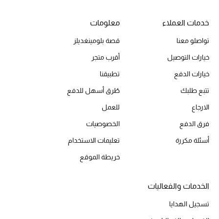
خدمات العملاء
معلومات
الحقائب
تواصلو معنا
قصة بلومينغديلز
خيارات التوصيل
أقرب متجر
الموسم الجديد
خيارات الدفع
تطبيقنا
الحقائب النسائية
تتبع طلبك
طُرق أسهل للدفع
الارجاع
للعمل
دليل ملتزمات الحقائب
فرق الدفع
الخصوصيات
حقائب رجالية
أسئلة مكررة
تعليمات الاستخدام
خريطة الموقع
حقائب الأطفال
أبرز المصممين
الخدمات والفعاليات
تسجيل الهدايا