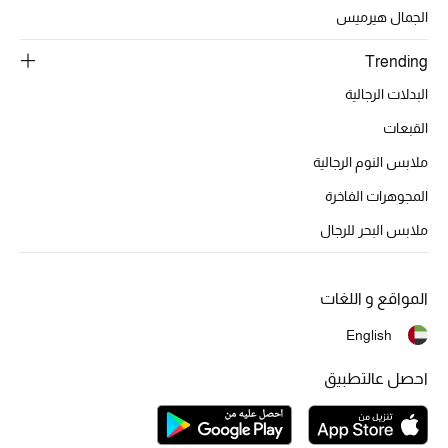
تشكيلة الأعراس
الجمال هيرميس
حقائب وأحذية متطابقة
Trending
البدلات الرجالية
هدايا للنساء
القبعات
ركن الفخامة
ملابس النوم الرجالية
المجوهرات الفاخرة
جميع الملابس النسائية
ملابس البحر للرجال
جميع الأحذية النسائية
جميع الحقائب النسائية
المواقع و اللغات
English
جميع الإكسسورات النسائية
احصل عالتطبيق
موضة نسائية
تسوقوا للنساء