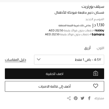
سيلف بورتريت
فستان دنيم بطبعة فيونكة للأطفال
خصم حتى 70%
تسوقوا الآن
الموسم الجديد
1,130 د.إ
بما في ذلك ضريبة القيمة المضافة
4 دفعات بدون فوائد بقيمة
AED 282.50
4 دفعات بدون فوائد بقيمة
AED 282.50
ما وصلنا حديثاً
اللون:
أزرق
ما وصلنا حديثاً
4-5Y – باقي 1 فقط
دليل المقاسات
الموسم الجديد
اضف للحقيبة
النساء
الحقائب النسائية
أضف إلى قائمة الامنيات
أحذية النسائية
مشاركة
مشاركة