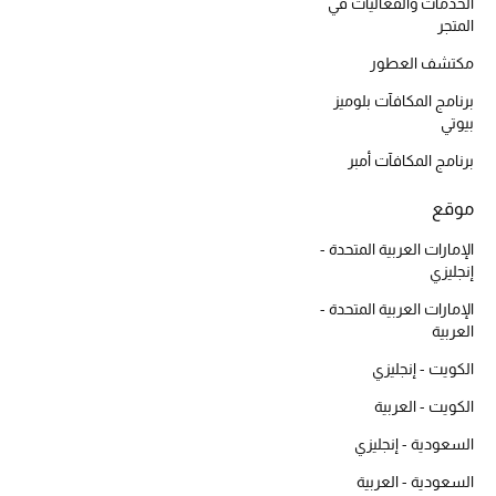
أبرز الحقائب
الخدمات والفعاليات في
تسوقوا الحقائب
المتجر
مكتشف العطور
برنامج المكافآت بلوميز
الأحذية
بيوتي
برنامج المكافآت أمبر
الموسم الجديد
موقع
أحذية النسائية
الإمارات العربية المتحدة -
إنجليزي
تشكيلة الأحذية
الإمارات العربية المتحدة -
الأحذية الرجالية
العربية
الكويت - إنجليزي
أحذية للأطفال
الكويت - العربية
أبرز المصممين
السعودية - إنجليزي
السعودية - العربية