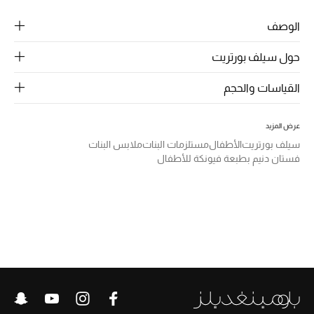
الرجال
الوصف
الجمال
حول سيلف بورتريت
الأطفال
القياسات والحجم
مستلزمات المنزل
عرض المزيد
المجوهرات
سيلف بورتريت
الأطفال
مستلزمات البنات
ملابس البنات
فستان دنيم بطبعة فيونكة للأطفال
جديد لدينا
نسوقوا أحدث ما وصلنا
النساء
عرض جميع المنتجات