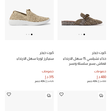
خصم حتى 70%
تسوقوا الآن
ما وصلنا حديثاً
كيرت جيجر
كيرت جيجر
ما وصلنا حديثاً
حذاء تشيلسي 15 سهل الارتداء
سنيكرز لورنا سهل الارتداء
قماش بسير سلسلة ونسر
الموسم الجديد
خصومات
خصومات
480 د.إ
315 د.إ
النساء
800 د.إ
40% خصم
525 د.إ
40% خصم
الحقائب النسائية
أحذية النسائية