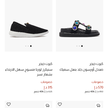
الرجال
الجمال
الأطفال
مستلزمات المنزل
المجوهرات
كيرت جيجر
كيرت جيجر
صندل أورسون جلد بنعل سميك
سنيكرز لورنا منسوج سهل الارتداء
جديد لدينا
بشعار نسر
نسوقوا أحدث ما وصلنا
خصومات
خصومات
570 د.إ
315 د.إ
950 د.إ
40% خصم
525 د.إ
40% خصم
النساء