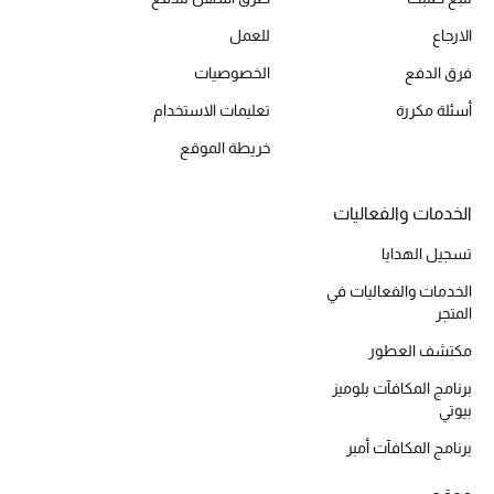
الارجاع
للعمل
فرق الدفع
الخصوصيات
أحذية مختارة
أسئلة مكررة
تعليمات الاستخدام
تسوقوا الأحذية
خريطة الموقع
الجمال
الخدمات والفعاليات
تسجيل الهدايا
خصومات
الخدمات والفعاليات في
المتجر
جميع مستحضرات الجمال
مكتشف العطور
الجديد في عالم الجمال
برنامج المكافآت بلوميز
بيوتي
الأكثر مبيعاً
برنامج المكافآت أمبر
العطور