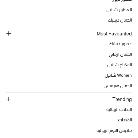
موضة نسائية
تسوقوا للنساء
العطور شانيل
الجمال ديبتيك
الحقائب
Most Favourited
عطور ديبتيك
الموسم الجديد
الجمال ارماني
المكياج شانيل
الحقائب النسائية
Women شانيل
دليل ملتزمات الحقائب
الجمال هيرميس
حقائب رجالية
Trending
البدلات الرجالية
حقائب الأطفال
القبعات
أبرز المصممين
ملابس النوم الرجالية