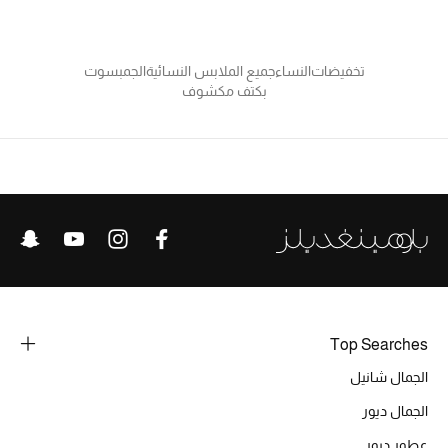
تشكيلة الأعراس
تخفيضات
النساء
جميع الملابس النسائية
الجمبسوت
حقائب وأحذية متطابقة
بكتف مكشوف
هدايا للنساء
ركن الفخامة
جميع الملابس النسائية
جميع الأحذية النسائية
جميع الحقائب النسائية
Top Searches
جميع الإكسسورات النسائية
الجمال شانيل
الجمال ديور
عطور ديور