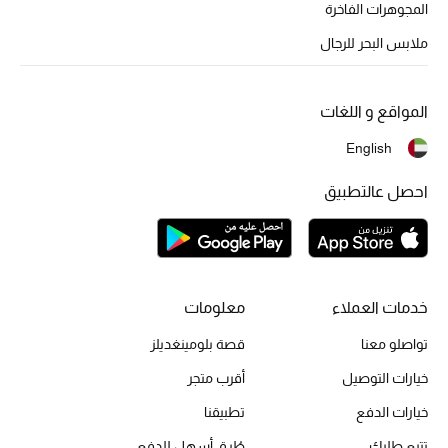
المجوهرات الفاخرة
ملابس البحر للرجال
أبرز الحقائب
تسوقوا الحقائب
المواقع و اللغات
الأحذية
English
احصل عالتطبيق
الموسم الجديد
أحذية النسائية
تشكيلة الأحذية
خدمات العملاء
معلومات
تواصلو معنا
قصة بلومينغديلز
الأحذية الرجالية
خيارات التوصيل
أقرب متجر
أحذية للأطفال
خيارات الدفع
تطبيقنا
أبرز المصممين
تتبع طلبك
طُرق أسهل للدفع