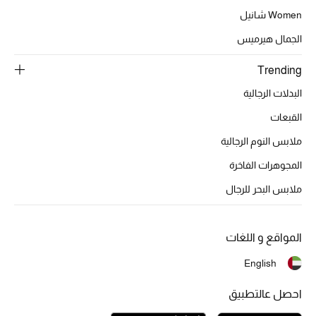
عرض جميع المنتجات
Women شانيل
خصومات
الجمال هيرميس
ما وصلنا حديثاً
Trending
البدلات الرجالية
الموسم الجديد
القبعات
ركن أناقة المنتجعات
ملابس النوم الرجالية
المجوهرات الفاخرة
حصريًا عبر الإنترنت
ملابس البحر للرجال
جميع إصدارتنا النسائية
المواقع و اللغات
تشكيلة المناسبات للنساء
English
الحب للمحلي
احصل عالتطبيق
الملابس الرياضية النسائية