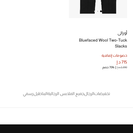
خصم حتى 70%
تسوقوا الآن
أورالي
Bluefaced Wool Two-Tuck
Slacks
ما وصلنا حديثاً
خصومات إضافية
715 د.إ
ما وصلنا حديثاً
2,390 د.إ
70% خصم
الموسم الجديد
تخفيضات
الرجال
جميع الملابس الرجالية
البناطيل
رسمي
النساء
الحقائب النسائية
أحذية النسائية