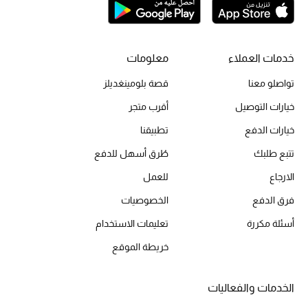
تشكيلة الأعراس
حقائب وأحذية متطابقة
خدمات العملاء
معلومات
تواصلو معنا
قصة بلومينغديلز
هدايا للنساء
خيارات التوصيل
أقرب متجر
ركن الفخامة
خيارات الدفع
تطبيقنا
تتبع طلبك
طُرق أسهل للدفع
جميع الملابس النسائية
الارجاع
للعمل
جميع الأحذية النسائية
فرق الدفع
الخصوصيات
جميع الحقائب النسائية
أسئلة مكررة
تعليمات الاستخدام
خريطة الموقع
جميع الإكسسورات النسائية
الخدمات والفعاليات