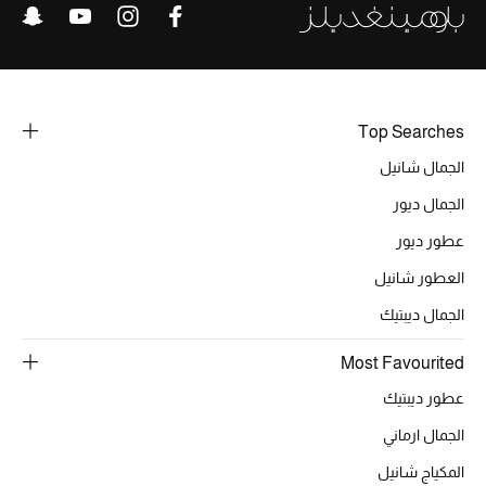
الرجال
الجمال
الأطفال
Top Searches
الجمال شانيل
مستلزمات المنزل
الجمال ديور
المجوهرات
عطور ديور
العطور شانيل
الجمال ديبتيك
جديد لدينا
نسوقوا أحدث ما وصلنا
Most Favourited
عطور ديبتيك
النساء
الجمال ارماني
المكياج شانيل