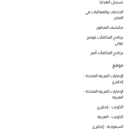
تسجيل الهدايا
موضة نسائية
تسوقوا للنساء
الخدمات والفعاليات في
المتجر
مكتشف العطور
الحقائب
برنامج المكافآت بلوميز
بيوتي
الموسم الجديد
برنامج المكافآت أمبر
الحقائب النسائية
موقع
دليل ملتزمات الحقائب
الإمارات العربية المتحدة -
إنجليزي
حقائب رجالية
الإمارات العربية المتحدة -
العربية
حقائب الأطفال
الكويت - إنجليزي
الكويت - العربية
أبرز المصممين
السعودية - إنجليزي